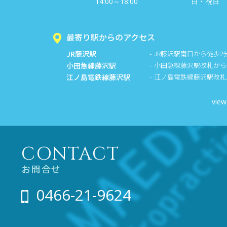
日・祝日
14:00～18:00
最寄り駅からのアクセス
JR藤沢駅
JR藤沢駅南口から徒歩2
小田急線藤沢駅
小田急線藤沢駅改札から
江ノ島電鉄線藤沢駅
江ノ島電鉄線藤沢駅改札
view
CONTACT
お問合せ
0466-21-9624