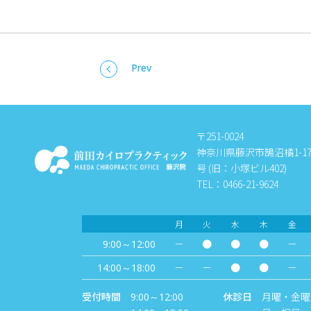
Prev
〒251-0024
神奈川県藤沢市鵠沼橘1-17-
号 (旧：小塚ビル402)
TEL：0466-21-9624
月
火
水
木
金
－
●
●
●
－
9:00～12:00
－
－
●
●
－
14:00～18:00
受付時間
休診日
月曜・金曜
9:00～12:00