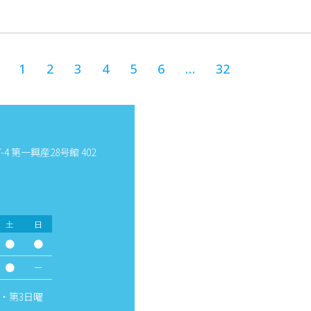
1
2
3
4
5
6
…
32
4 第一興産28号館 402
土
日
●
●
●
－
・第3日曜