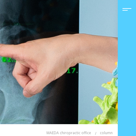
MAEDA chiropractic office
column