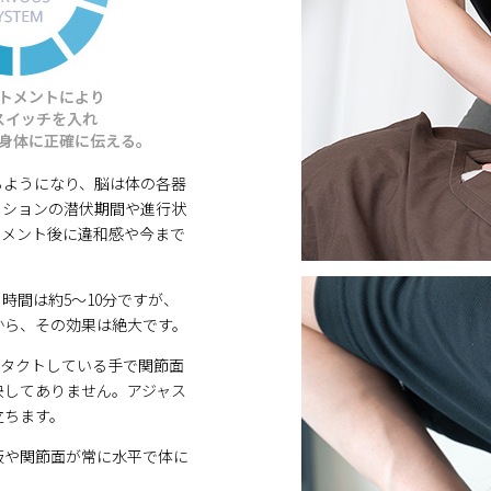
るようになり、脳は体の各器
ーションの潜伏期間や進行状
トメント後に違和感や今まで
時間は約5～10分ですが、
から、その効果は絶大です。
ンタクトしている手で関節面
決してありません。アジャス
立ちます。
板や関節面が常に水平で体に