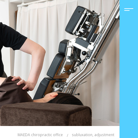
MAEDA chiropractic office
subluxation, adjustment