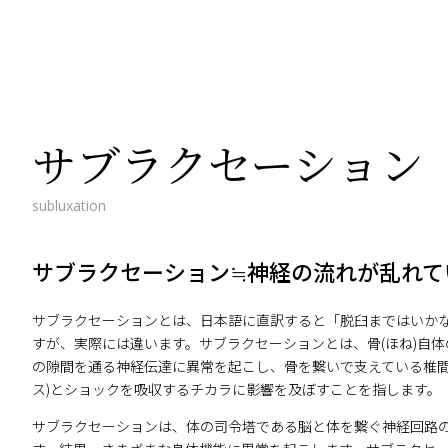
サブラクセーション
subluxation
サブラク
セーション
≒
神経の流れが
乱れて
サブラクセーションとは、日本語に直訳すると「脱臼まではいか
すが、実際には違います。サブラクセーションとは、骨(ほね)自
の隙間を通る神経伝達に異常を起こし、骨を繋いで支えている椎間
ス)とショックを吸収するチカラに影響を及ぼすことを指します。
サブラクセーションは、体の司令塔である脳と体を繋ぐ神経回路