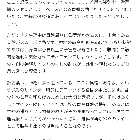
ここで想像してみてほしいのです。もし、普段の姿勢や生活習
慣のクセによって、ベースとなる骨盤の動きがすでに制限されて
いたり、神経の通り道に滞りが生じていたりしたらどうでしょ
うか。
ただでさえ生理中は骨盤周りに負荷がかかるのに、土台である
骨盤がスムーズに動かず、神経の命令も100%届いていない状態
であれば、身体は必要以上に子宮を収縮させたり、腰周りの筋
肉を過剰に緊張させてディフェンスしようとしたりします。こ
の内側の神経サイクルの少しの乱れが、外側へ現れたものが毎
月の激しい腰痛です。
鎮痛薬は、神経が脳へ送っている「ここに異常があるよ」とい
うSOSのサインを一時的にブロックする役目を果たします。目
の前の苦痛を和らげるためには大切な選択ですが、それはあく
までサインを隠しているだけ。腰の骨や骨盤の機能、あるいは
神経の滞りという内側の原因がそのまま残っていれば、次の生
理現象という負荷がかかったときに、身体が再びSOSのサイン
として腰痛を出すのは当然のことなのです。