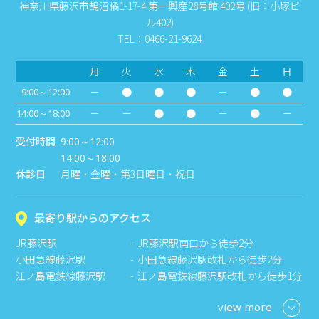
神奈川県藤沢市鵠沼橘1-17-4 第一興産28号館 402号 (旧：小塚ビ
ル402)
TEL：0466-21-9624
月
火
水
木
金
土
日
－
●
●
●
－
●
●
9:00～12:00
－
－
●
●
－
●
－
14:00～18:00
受付時間
9:00～12:00
14:00～18:00
休診日
月曜・金曜・第3日曜日・祝日
最寄り駅からのアクセス
JR藤沢駅
JR藤沢駅南口から徒歩2分
小田急線藤沢駅
小田急線藤沢駅改札から徒歩2分
江ノ島電鉄線藤沢駅
江ノ島電鉄線藤沢駅改札から徒歩1分
view more