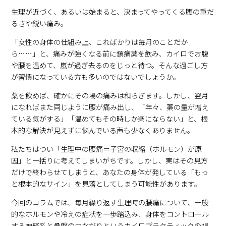
生理が近づく、あるいは始まると、決まってやってくる腰の重だ
るさや鋭い痛み。
「女性の身体の仕組み上、こればかりは毎月のことだか
ら……」と、痛みが強くなる前に鎮痛薬を飲み、カイロでお腹
や腰を温めて、嵐が過ぎ去るのをじっと待つ。そんな過ごし方
が習慣になっている方も多いのではないでしょうか。
薬を飲めば、確かにその場の痛みは和らぎます。しかし、翌月
になればまた同じように腰が痛み出し、「年々、薬の量が増え
ている気がする」「温めてもその時しか楽にならない」と、根
本的な解決が見えずに悩んでいる声も少なくありません。
私たちはつい「生理中の腰痛＝子宮の収縮（ホルモン）が原
因」と一括りに考えてしまいがちです。しかし、実はその見方
だけで終わらせてしまうと、あなたの身体が発している「もっ
と根本的なサイン」を見落としてしまう可能性があります。
今回のコラムでは、毎月繰り返す生理時の腰痛について、一般
的なホルモンや冷えの症状を一歩踏込み、身体をコントロール
する神経系と骨盤のつながりというカイロプラクティックの視