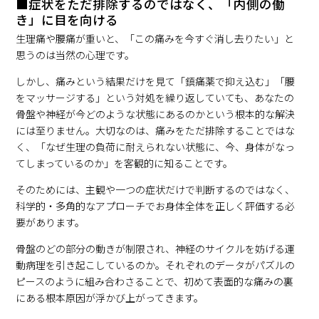
■症状をただ排除するのではなく、「内側の働
き」に目を向ける
生理痛や腰痛が重いと、「この痛みを今すぐ消し去りたい」と
思うのは当然の心理です。
しかし、痛みという結果だけを見て「鎮痛薬で抑え込む」「腰
をマッサージする」という対処を繰り返していても、あなたの
骨盤や神経が今どのような状態にあるのかという根本的な解決
には至りません。大切なのは、痛みをただ排除することではな
く、「なぜ生理の負荷に耐えられない状態に、今、身体がなっ
てしまっているのか」を客観的に知ることです。
そのためには、主観や一つの症状だけで判断するのではなく、
科学的・多角的なアプローチでお身体全体を正しく評価する必
要があります。
骨盤のどの部分の動きが制限され、神経のサイクルを妨げる運
動病理を引き起こしているのか。それぞれのデータがパズルの
ピースのように組み合わさることで、初めて表面的な痛みの裏
にある根本原因が浮かび上がってきます。