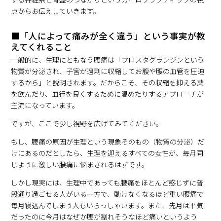
点からお伝えしていきます。
■「人によって痛みが全く違う」という事実が教
えてくれること
一般的に、生理にともなう腰痛は「プロスタグランジンという
物質が分泌され、子宮が過剰に収縮してお腹や腰の血管を圧迫
するから」と説明されます。だからこそ、その収縮を抑える薬
を飲んだり、血行を良くするために温めたりするアプローチが
主流になっています。
ですが、ここで少し視野を広げてみてください。
もし、腰痛の原因が生理という現象そのもの（物質の分泌）だ
けにあるのだとしたら、生理を迎えるすべての女性が、毎月同
じように激しい腰痛に悩まされるはずです。
しかし現実には、生理中であっても腰痛をほとんど感じずに普
段通り過ごせる人がいる一方で、動けなくなるほど重い腰痛で
毎月寝込んでしまう人もいらっしゃいます。また、先月は平気
だったのに今月はなぜか腰が割れそうなほど痛いというよう