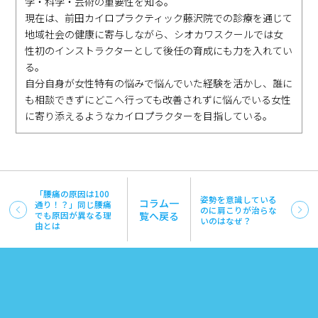
学・科学・芸術の重要性を知る。
現在は、前田カイロプラクティック藤沢院での診療を通じて
地域社会の健康に寄与しながら、シオカワスクールでは女
性初のインストラクターとして後任の育成にも力を入れてい
る。
自分自身が女性特有の悩みで悩んでいた経験を活かし、誰に
も相談できずにどこへ行っても改善されずに悩んでいる女性
に寄り添えるようなカイロプラクターを目指している。
「腰痛の原因は100
姿勢を意識している
コラム一
通り！？」同じ腰痛
のに肩こりが治らな
でも原因が異なる理
覧へ戻る
いのはなぜ？
由とは