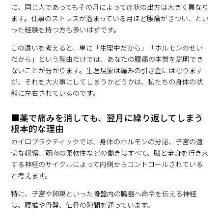
に、同じ人であってもその月によって症状の出方は大きく異なり
ます。仕事のストレスが溜まっている月ほど腰痛がきつい、とい
った経験を持つ方も多いはずです。
この違いを考えると、単に「生理中だから」「ホルモンのせい
だから」という理由だけでは、あなたの腰痛の本質を説明でき
ないことが分かります。生理現象は痛みの引き金にはなります
が、それを大火事にしてしまうかどうかは、私たちの身体の状
態に左右されているのです。
■薬で痛みを消しても、翌月に繰り返してしまう
根本的な理由
カイロプラクティックでは、身体のホルモンの分泌、子宮の適
切な収縮、筋肉の柔軟性などの働きはすべて、脳と全身を行き来
する神経のサイクルによって内側からコントロールされている
と考えます。
特に、子宮や卵巣といった骨盤内の臓器へ命令を伝える神経
は、腰椎や骨盤、仙骨の隙間を通っています。