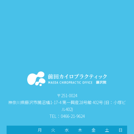
〒251-0024
神奈川県藤沢市鵠沼橘1-17-4 第一興産28号館 402号 (旧：小塚ビ
ル402)
TEL：0466-21-9624
月
火
水
木
金
土
日