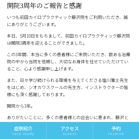
開院3周年のご報告と感謝
いつも前田カイロプラクティック藤沢院をご利用いただき、誠
にありがとうございます。
本日、5月10日をもちまして、前田カイロプラクティック藤沢院
は開院3周年を迎えることができました。
この3年間、本当に多くの患者様にご来院いただき、数ある治療
院の中から当院を信頼し、大切なお身体を任せていただけてい
ること、心より感謝申し上げます。
また、日々学び続けられる環境を与えてくださる塩川雅士先生
をはじめ、シオカワスクールの先生方、インストラクターの皆
様にも深く感謝しております。
開院から3年。
ありがたいことに、多くの患者様との出会いに恵まれ、藤沢と
いう地域の中でも、少しずつ“本物のカイロプラクティック”とい
アクセス
予約
症例紹介
うものが広がってきていることを日々感じています。
access
reserve
case study