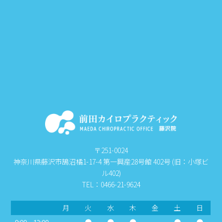
〒251-0024
神奈川県藤沢市鵠沼橘1-17-4 第一興産28号館 402号 (旧：小塚ビ
ル402)
TEL：0466-21-9624
月
火
水
木
金
土
日
－
●
●
●
－
●
●
9:00～12:00