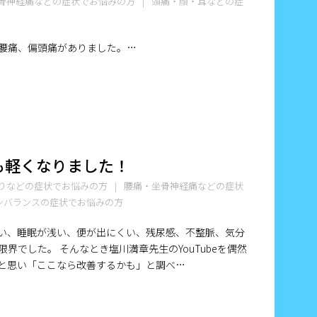
骨神経痛などの症状でお悩みの方
頭痛・顔・耳などの症
腰痛、偏頭痛がありました。…
も軽くなりました！
りなどの症状でお悩みの方
腰痛・坐骨神経痛などの症状
ンバランスの症状でお悩みの方
い、睡眠が浅い、便が出にくい、残尿感、不整脈、気分
界でした。 そんなとき塩川満章先生のYouTubeを偶然
と思い「ここなら改善するかも」と調べ…