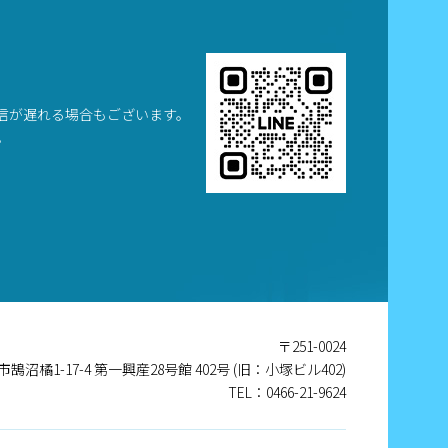
信が遅れる場合もございます。
。
〒251-0024
沼橘1-17-4 第一興産28号館 402号 (旧：小塚ビル402)
TEL：0466-21-9624