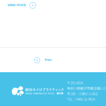
view more
Prev
〒251-0024
神奈川県藤沢市鵠沼橘1-17-
号 (旧：小塚ビル402)
TEL：0466-21-9624