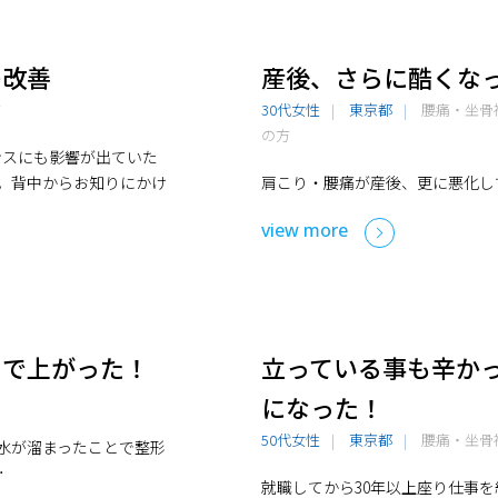
の改善
産後、さらに酷くな
方
30代女性
東京都
腰痛・坐骨
の方
ンスにも影響が出ていた
)。背中からお知りにかけ
肩こり・腰痛が産後、更に悪化し
view more
まで上がった！
立っている事も辛か
になった！
50代女性
東京都
腰痛・坐骨
水が溜まったことで整形
…
就職してから30年以上座り仕事