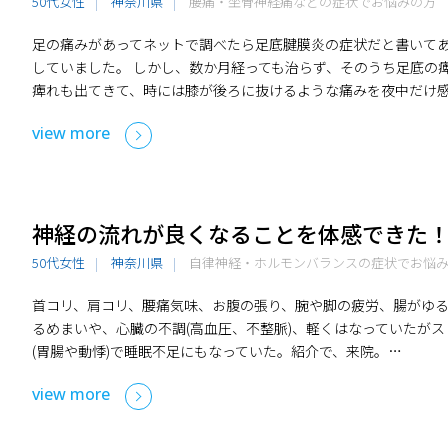
50代女性
神奈川県
腰痛・坐骨神経痛などの症状でお悩みの方
足の痛みがあってネットで調べたら足底腱膜炎の症状だと書いて
していました。 しかし、数か月経っても治らず、そのうち足底の
痺れも出てきて、時には膝が後ろに抜けるような痛みを夜中だけ
view more
神経の流れが良くなることを体感できた
50代女性
神奈川県
自律神経・ホルモンバランスの症状でお悩
首コリ、肩コリ、腰痛気味、お腹の張り、腕や脚の疲労、腸がゆ
るめまいや、心臓の不調(高血圧、不整脈)、軽くはなっていたが
(胃腸や動悸)で睡眠不足にもなっていた。紹介で、来院。…
view more