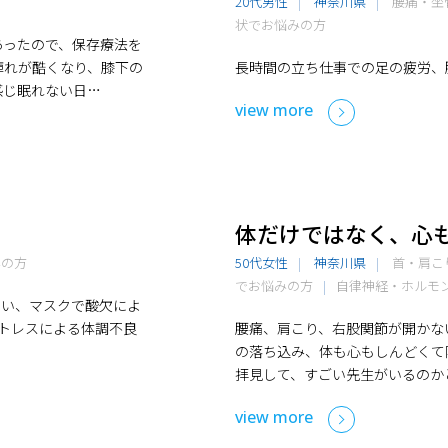
20代男性
神奈川県
腰痛・坐
状でお悩みの方
あったので、保存療法を
痺れが酷くなり、膝下の
長時間の立ち仕事での足の疲労、
感じ眠れない日…
view more
！
体だけではなく、心
みの方
50代女性
神奈川県
首・肩こ
でお悩みの方
自律神経・ホルモ
るい、マスクで酸欠によ
ストレスによる体調不良
腰痛、肩こり、右股関節が開かな
の落ち込み、体も心もしんどくて限
拝見して、すごい先生がいるのか
view more