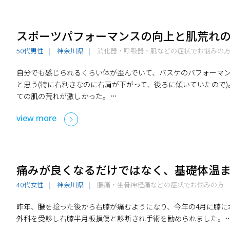
スポーツパフォーマンスの向上と肌荒れ
50代男性
神奈川県
消化器・呼吸器・肌などの症状でお悩みの
自分でも感じられるくらい体が歪んでいて、バスケのパフォーマ
と思う(特に右利きなのに右肩が下がって、後ろに傾いていたので
ての肌の荒れが激しかった。…
view more
痛みが良くなるだけではなく、基礎体温
40代女性
神奈川県
腰痛・坐骨神経痛などの症状でお悩みの方
昨年、腰を捻った後から右膝が痛むようになり、今年の4月に膝に
外科を受診し右膝半月板損傷と診断され手術を勧められました。