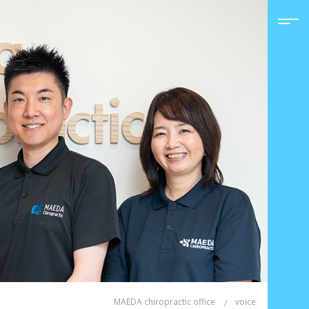
MAEDA chiropractic office
voice