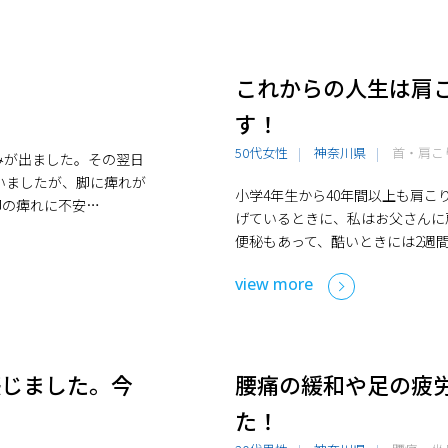
これからの人生は肩こ
す！
50代女性
神奈川県
首・肩こ
みが出ました。その翌日
いましたが、脚に痺れが
小学4年生から40年間以上も肩
脚の痺れに不安…
げているときに、私はお父さんに
便秘もあって、酷いときには2週
view more
感じました。今
腰痛の緩和や足の疲
た！