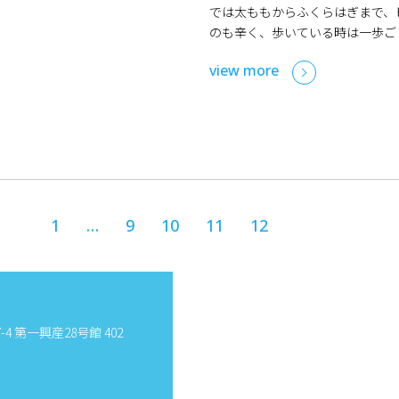
では太ももからふくらはぎまで、
のも辛く、歩いている時は一歩ご
view more
1
…
9
10
11
12
4 第一興産28号館 402