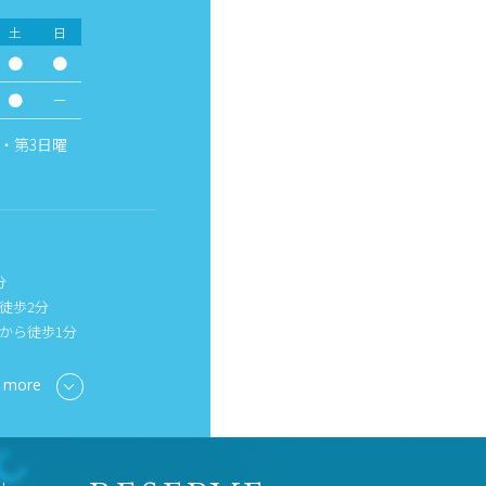
土
日
●
●
●
－
・第3日曜
分
徒歩2分
から徒歩1分
 more