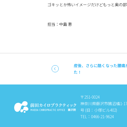
ゴキッとか怖いイメージだけどもっと奥の部
担当：中島 恵
産後、さらに酷くなった腰痛
た！
〒251-0024
神奈川県藤沢市鵠沼橘1-17-
号 (旧：小塚ビル402)
TEL：0466-21-9624