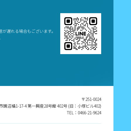
信が遅れる場合もございます。
。
〒251-0024
沼橘1-17-4 第一興産28号館 402号 (旧：小塚ビル402)
TEL：0466-21-9624