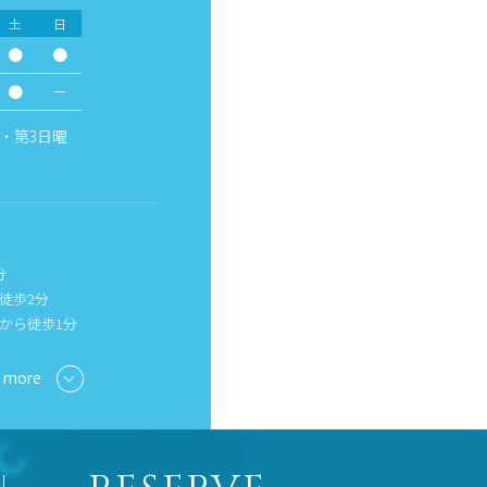
土
日
●
●
●
－
・第3日曜
分
徒歩2分
から徒歩1分
 more