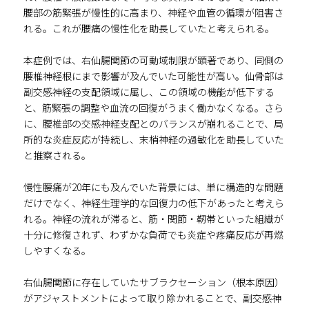
腰部の筋緊張が慢性的に高まり、神経や血管の循環が阻害さ
れる。これが腰痛の慢性化を助長していたと考えられる。
本症例では、右仙腸関節の可動域制限が顕著であり、同側の
腰椎神経根にまで影響が及んでいた可能性が高い。仙骨部は
副交感神経の支配領域に属し、この領域の機能が低下する
と、筋緊張の調整や血流の回復がうまく働かなくなる。さら
に、腰椎部の交感神経支配とのバランスが崩れることで、局
所的な炎症反応が持続し、末梢神経の過敏化を助長していた
と推察される。
慢性腰痛が20年にも及んでいた背景には、単に構造的な問題
だけでなく、神経生理学的な回復力の低下があったと考えら
れる。神経の流れが滞ると、筋・関節・靭帯といった組織が
十分に修復されず、わずかな負荷でも炎症や疼痛反応が再燃
しやすくなる。
右仙腸関節に存在していたサブラクセーション（根本原因）
がアジャストメントによって取り除かれることで、副交感神