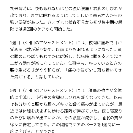
初来院時は、夜も眠れないほどの強い腰痛と右脚のしびれが
出ており、まずは眠れるようにしてほしいと患者本人からの
強い要望があった。さまざまな検査所見から初期集中期の段
階では週2回のケアから開始した。
2週目（3回目のアジャストメント）には、夜間に痛みで目が
覚める回数が減り始め、以前よりも眠れるようになった。朝
の腰のこわばりもわずかに軽減し、起床時に腰を支えて起き
上がる動作が楽になっていた。仕事中も、座っているときの
腰の重だるさがやや和らぎ、「痛みの波が少し落ち着いてき
た気がする」と話していた。
5週目（7回目のアジャストメント）には、腰痛の強さが全体
的に半減し、歩行中の右脚のしびれも軽くなってきた。以前
は数分歩くと腰から脚へズキッと響く痛みが出ていたが、最
近では休憩を挟まずに歩ける距離が伸びていた。夜も寝返り
のたびに痛みが出ていたが、その頻度が減少し、睡眠の質が
徐々に安定してきた。この段階でケアのペースを1週間に一
度に広げることができた。