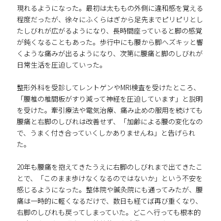
現れるようになった。最初は太ももの外側に違和感を覚える
程度だったが、徐々にふくらはぎから足先までピリピリとし
たしびれが広がるようになり、長時間座っていると脚の感覚
が鈍くなることもあった。歩行中にも腰から脚へズキッと響
くような痛みが出るようになり、次第に腰痛と脚のしびれが
日常生活を圧迫していった。
整形外科を受診してレントゲンやMRI検査を受けたところ、
「腰椎の椎間板がすり減って神経を圧迫しています」と説明
を受けた。牽引療法や電気治療、痛み止めの服用を続けても
腰痛と右脚のしびれは改善せず、「加齢による腰の変化なの
で、うまく付き合っていくしかありませんね」と告げられ
た。
20年も腰痛を抱えてきたうえに右脚のしびれまで出てきたこ
とで、「このまま歩けなくなるのではないか」という不安を
感じるようになった。整体院や鍼灸院にも通ってみたが、腰
痛は一時的に軽くなるだけで、数日も経てば再び重くなり、
右脚のしびれも戻ってしまっていた。どこへ行っても根本的