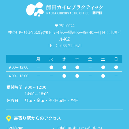
〒251-0024
神奈川県藤沢市鵠沼橘1-17-4 第一興産28号館 402号 (旧：小塚ビ
ル402)
TEL：0466-21-9624
月
火
水
木
金
土
日
－
●
●
●
－
●
●
9:00～12:00
－
－
●
●
－
●
－
14:00～18:00
受付時間
9:00～12:00
14:00～18:00
休診日
月曜・金曜・第3日曜日・祝日
最寄り駅からのアクセス
JR藤沢駅
JR藤沢駅南口から徒歩2分