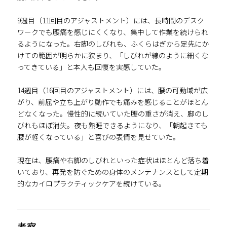
9週目（11回目のアジャストメント）には、長時間のデスク
ワークでも腰痛を感じにくくなり、集中して作業を続けられ
るようになった。右脚のしびれも、ふくらはぎから足先にか
けての範囲が明らかに狭まり、「しびれが線のように細くな
ってきている」と本人も回復を実感していた。
14週目（16回目のアジャストメント）には、腰の可動域が広
がり、前屈や立ち上がり動作でも痛みを感じることがほとん
どなくなった。慢性的に続いていた腰の重さが消え、脚のし
びれもほぼ消失。夜も熟睡できるようになり、「朝起きても
腰が軽くなっている」と喜びの表情を見せていた。
現在は、腰痛や右脚のしびれといった症状はほとんど落ち着
いており、再発を防ぐための身体のメンテナンスとして定期
的なカイロプラクティックケアを続けている。
考察