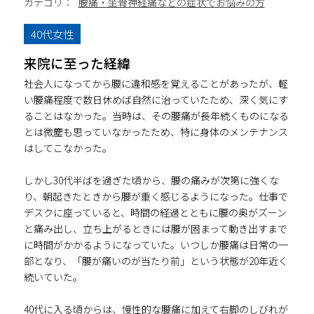
カテゴリ：
腰痛・坐骨神経痛などの症状でお悩みの方
40代女性
来院に至った経緯
社会人になってから腰に違和感を覚えることがあったが、軽
い腰痛程度で数日休めば自然に治っていたため、深く気にす
ることはなかった。当時は、その腰痛が長年続くものになる
とは微塵も思っていなかったため、特に身体のメンテナンス
はしてこなかった。
しかし30代半ばを過ぎた頃から、腰の痛みが次第に強くな
り、朝起きたときから腰が重く感じるようになった。仕事で
デスクに座っていると、時間の経過とともに腰の奥がズーン
と痛み出し、立ち上がるときには腰が固まって動き出すまで
に時間がかかるようになっていた。いつしか腰痛は日常の一
部となり、「腰が痛いのが当たり前」という状態が20年近く
続いていた。
40代に入る頃からは、慢性的な腰痛に加えて右脚のしびれが