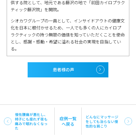
供する院として、地元である藤沢の地で「前田カイロプラク
ティック藤沢院」を開院。
シオカワグループの一員として、インサイドアウトの健康文
化を日本に根付かせるため、一人でも多くの人にカイロプ
ラクティックの持つ無限の価値を知っていただくことを使命
とし、感謝・感動・希望に溢れる社会の実現を目指してい
る。
患者様の声
慢性腰痛が悪化し、
どんなにマッサージ
症例一覧
椅子にも座れず夜も
をしても治らない慢
痛みで眠れなくなっ
へ戻る
性的な肩こり
た