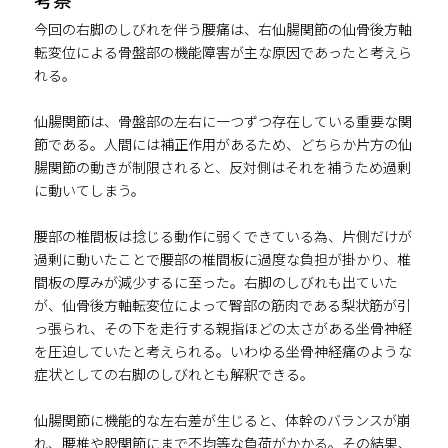
今回の右脚のしびれを伴う腰痛は、右仙腸関節の仙骨後方軸
転変位による骨盤部の機能障害が主な原因であったと考えら
れる。
仙腸関節は、骨盤部の左右に一つずつ存在している重要な関
節である。人間には補正作用があるため、どちらか片方の仙
腸関節の動きが制限されると、反対側はそれを補うため過剰
に動いてしまう。
腰部の椎間板は捻じる動作に弱くできている為、片側だけが
過剰に動いたことで腰部の椎間板に過度な負担が掛かり、椎
間板の厚みが減少するに至った。右脚のしびれも出ていた
が、仙骨後方軸転変位によって臀部の筋肉である梨状筋が引
っ張られ、その下を走行する親指ほどの太さがある坐骨神経
を圧迫していたと考えられる。いわゆる坐骨神経痛のような
症状としての右脚のしびれとも解釈できる。
仙腸関節に機能的な左右差が生じると、体幹のバランスが崩
れ、腰椎や股関節にまで不均等な負荷がかかる。その結果、