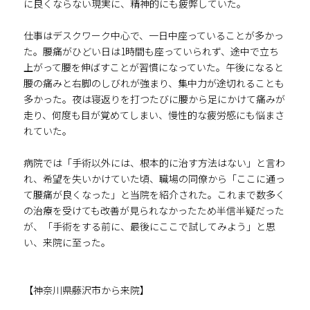
に良くならない現実に、精神的にも疲弊していた。
仕事はデスクワーク中心で、一日中座っていることが多かっ
た。腰痛がひどい日は1時間も座っていられず、途中で立ち
上がって腰を伸ばすことが習慣になっていた。午後になると
腰の痛みと右脚のしびれが強まり、集中力が途切れることも
多かった。夜は寝返りを打つたびに腰から足にかけて痛みが
走り、何度も目が覚めてしまい、慢性的な疲労感にも悩まさ
れていた。
病院では「手術以外には、根本的に治す方法はない」と言わ
れ、希望を失いかけていた頃、職場の同僚から「ここに通っ
て腰痛が良くなった」と当院を紹介された。これまで数多く
の治療を受けても改善が見られなかったため半信半疑だった
が、「手術をする前に、最後にここで試してみよう」と思
い、来院に至った。
【神奈川県藤沢市から来院】