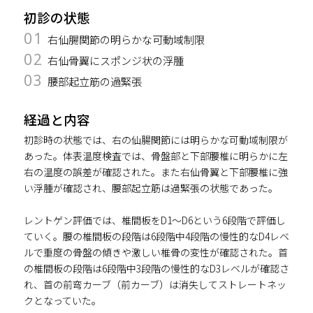
初診の状態
01
右仙腸関節の明らかな可動域制限
02
右仙骨翼にスポンジ状の浮腫
03
腰部起立筋の過緊張
経過と内容
初診時の状態では、右の仙腸関節には明らかな可動域制限が
あった。体表温度検査では、骨盤部と下部腰椎に明らかに左
右の温度の誤差が確認された。また右仙骨翼と下部腰椎に強
い浮腫が確認され、腰部起立筋は過緊張の状態であった。
レントゲン評価では、椎間板をD1～D6という6段階で評価し
ていく。腰の椎間板の段階は6段階中4段階の慢性的なD4レベ
ルで重度の骨盤の傾きや激しい椎骨の変性が確認された。首
の椎間板の段階は6段階中3段階の慢性的なD3レベルが確認さ
れ、首の前弯カーブ（前カーブ）は消失してストレートネッ
クとなっていた。