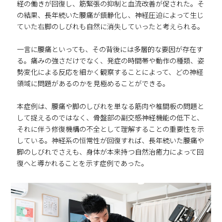
経の働きが回復し、筋緊張の抑制と血流改善が促された。そ
の結果、長年続いた腰痛が鎮静化し、神経圧迫によって生じ
ていた右脚のしびれも自然に消失していったと考えられる。
一言に腰痛といっても、その背後には多層的な要因が存在す
る。痛みの強さだけでなく、発症の時間帯や動作の種類、姿
勢変化による反応を細かく観察することによって、どの神経
領域に問題があるのかを見極めることができる。
本症例は、腰痛や脚のしびれを単なる筋肉や椎間板の問題と
して捉えるのではなく、骨盤部の副交感神経機能の低下と、
それに伴う修復機構の不全として理解することの重要性を示
している。神経系の恒常性が回復すれば、長年続いた腰痛や
脚のしびれでさえも、身体が本来持つ自然治癒力によって回
復へと導かれることを示す症例であった。