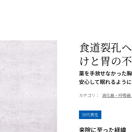
食道裂孔
けと胃の
薬を手放せなかった
安心して眠れるように
カテゴリ：
消化器・呼吸器
50代男性
来院に至った経緯