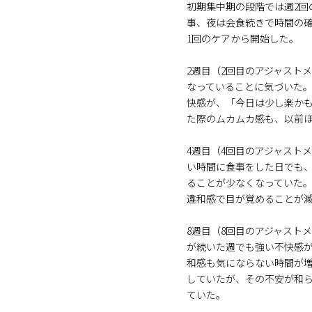
初期集中期の段階では週2回
事、夜は会食続きで時間の
1回のケアから開始した。
2週目（2回目のアジャスト
なっていることに気づいた
快感が、「今日は少し楽か
た際のムカムカ感も、以前
4週目（4回目のアジャスト
い時間に食事をした日でも
ることが少なくなっていた
違和感で目が覚めることが
8週目（8回目のアジャスト
が続いた週でも強い不快感
和感も気にならない時間が
していたが、その不安が和
ていた。