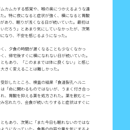
がムカムカする感覚や、喉の奥につかえるような違
いた。特に夜になると症状が強く、横になると胃酸
感があり、眠りが浅くなる日が続いていた。最初は
せいだろう」とあまり気にしていなかったが、次第
的になり、不安を感じるようになった。
多く、夕食の時間が遅くなることも少なくなかっ
多く、帰宅後すぐに横になれない日が続いていた。
こともあり、「このままでは体に良くない」と感じ
を大きく変えることは難しかった。
を受診したところ、検査の結果「食道裂孔ヘルニ
らは「命に関わるものではないが、うまく付き合っ
され、胃酸を抑える薬を処方された。薬を飲むと一
飲み忘れたり、会食が続いたりすると症状はすぐに
こともあり、次第に「また今日も眠れないのではな
つようになっていた。食事の内容や量を気にするよ