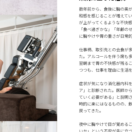
数年前から、食後に胸の奥
和感を感じることが増えて
が上がってくるような不快
「食べ過ぎかな」「年齢の
に胸やけや胃の重さが日常
仕事柄、取引先との会食が
た。アルコールを伴う席も
翌朝まで胃の不快感が残る
つつも、仕事を理由に生活
症状が気になり消化器内科
ア」と診断された。医師か
ていく必要がある」と説明
時的に楽にはなるものの、
戻ってきた。
夜中に胸やけで目が覚める
いか」という不安が先に立