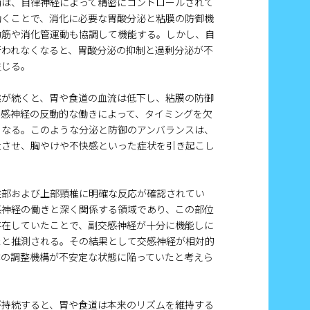
動は、自律神経によって精密にコントロールされて
働くことで、消化に必要な胃酸分泌と粘膜の防御機
約筋や消化管運動も協調して機能する。しかし、自
行われなくなると、胃酸分泌の抑制と過剰分泌が不
生じる。
態が続くと、胃や食道の血流は低下し、粘膜の防御
交感神経の反動的な働きによって、タイミングを欠
くなる。このような分泌と防御のアンバランスは、
大させ、胸やけや不快感といった症状を引き起こし
盤部および上部頸椎に明確な反応が確認されてい
感神経の働きと深く関係する領域であり、この部位
存在していたことで、副交感神経が十分に機能しに
たと推測される。その結果として交感神経が相対的
体の調整機構が不安定な状態に陥っていたと考えら
が持続すると、胃や食道は本来のリズムを維持する