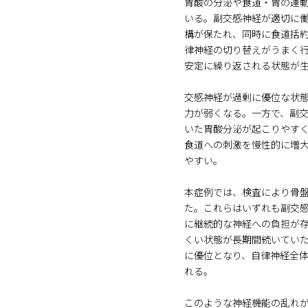
胃酸の分泌や食道・胃の運
いる。副交感神経が適切に
構が保たれ、同時に食道括
律神経の切り替えがうまく
安定に繰り返される状態が
交感神経が過剰に優位な状
力が弱くなる。一方で、副
いた胃酸分泌が起こりやす
食道への刺激を慢性的に増
やすい。
本症例では、検査により骨
た。これらはいずれも副交
に継続的な神経への負担が
くい状態が長期間続いてい
に優位となり、自律神経全
れる。
このような神経機能の乱れ