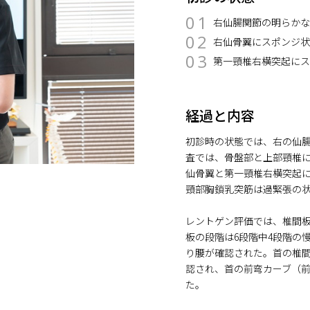
01
右仙腸関節の明らか
02
右仙骨翼にスポンジ
03
第一頸椎右横突起に
経過と内容
初診時の状態では、右の仙
査では、骨盤部と上部頸椎
仙骨翼と第一頸椎右横突起
頸部胸鎖乳突筋は過緊張の
レントゲン評価では、椎間板
板の段階は6段階中4段階の
り腰が確認された。首の椎間
認され、首の前弯カーブ（
た。