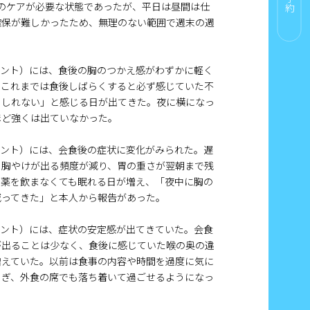
のケアが必要な状態であったが、平日は昼間は仕
確保が難しかったため、無理のない範囲で週末の週
メント）には、食後の胸のつかえ感がわずかに軽く
。これまでは食後しばらくすると必ず感じていた不
もしれない」と感じる日が出てきた。夜に横になっ
ほど強くは出ていなかった。
メント）には、会食後の症状に変化がみられた。遅
、胸やけが出る頻度が減り、胃の重さが翌朝まで残
。薬を飲まなくても眠れる日が増え、「夜中に胸の
減ってきた」と本人から報告があった。
メント）には、症状の安定感が出てきていた。会食
が出ることは少なく、食後に感じていた喉の奥の違
増えていた。以前は食事の内容や時間を過度に気に
らぎ、外食の席でも落ち着いて過ごせるようになっ