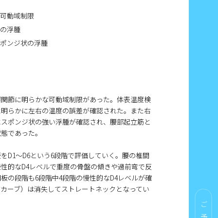
な可動域制限
状の浮腫
スポンジ状の浮腫
腸関節に明らかな可動域制限があった。体表温度検
に明らかに左右の温度の誤差が確認された。また右
にスポンジ状の強い浮腫が確認され、腰部起立筋と
状態であった。
をD1～D6という6段階で評価していく。腰の椎間
慢性的なD4レベルで重度の骨盤の傾きや過前弯で反
板の段階も6段階中4段階の慢性的なD4レベルが確
前カーブ）は消失してストレートネックとなってい
ご予約