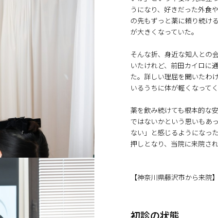
うになり、好きだった外食
の先もずっと薬に頼り続け
が大きくなっていた。
そんな折、身近な知人との
いたけれど、前田カイロに
た。詳しい理屈を聞いたわ
いるうちに体が軽くなって
薬を飲み続けても根本的な
ではないかという思いもあ
ない」と感じるようになっ
押しとなり、当院に来院さ
【神奈川県藤沢市から来院
初診の状態