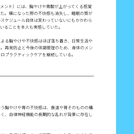
ストメント）には、胸やけや胃酸が上がってくる感覚
いた。横になった際の不快感も消失し、睡眠の質が
のスケジュール自体は変わっていないにもかかわら
ていることを本人も実感していた。
による胸やけや不快感はほぼ落ち着き、日常生活や
る。再発防止と今後の体調管理のため、身体のメン
イロプラクティックケアを継続している。
伴う胸やけや胃の不快感は、食道や胃そのものの構
しく、自律神経機能の長期的な乱れが背景に存在し