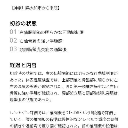
【神奈川県大和市から来院】
初診の状態
01
右仙腸関節の明らかな可動域制限
02
右仙骨翼の強い浮腫感
03
頸部胸鎖乳突筋の過緊張
経過と内容
初診時の状態では、右の仙腸関節には明らかな可動域制限が
あった。体表温度検査では、上部頸椎と骨盤部に明らかに左
右の温度の誤差が確認された。また第一頸椎左横突起と右仙
骨翼に強い浮腫が確認され、腰部起立筋と頸部胸鎖乳突筋は
過緊張の状態であった。
レントゲン評価では、椎間板をD1～D6という6段階で評価し
ていく。腰の椎間板の段階は慢性的なD4レベルで重度の骨盤
の傾きや過前弯で反り腰が確認された。首の椎間板の段階は