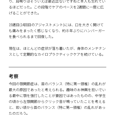
り、耳鳴りはそういえば最近出ないですねと本人も忘れてい
るほどだった。この段階でケアのペースを2週間に一度に広
げることができた。
19週目(14回目のアジャストメント)には、口を大きく開けて
も痛みをまったく感じなくなり、約８年ぶりにハンバーガー
を食べられるまで回復した。
現在は、ほとんどの症状が落ち着いたが、身体のメンテナン
スとして定期的なカイロプラクティックケアを続けている。
考察
今回の顎関節症は、首のバランス（特に第一頸椎）の乱れが
最大の原因であったと考えられる。趣味のお神輿を担いでい
る最中に顎を強打したことが要因ではあったものの、中学生
の頃から左顎関節からクリック音が鳴っていたことを考える
と、若い頃から首のバランス（特に第一頸椎）の乱れがあっ
たのだろう。