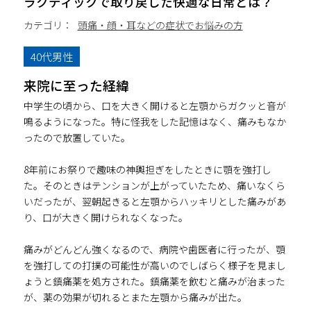
ラクティックで取り戻した快適な日常とは？
カテゴリ：
頭痛・顔・耳などの症状でお悩みの方
40代男性
来院に至った経緯
中学生の頃から、口を大きく開けると左顎からガクッと音が
鳴るようになった。特に怪我をした記憶はなく、痛みもなか
ったので放置していた。
8年前にお祭りで趣味の神輿担ぎをしたときに顎を強打し
た。そのときはテンションが上がっていたため、痛いなくら
いだったが、翌朝起きると左顎からハッキリとした痛みがあ
り、口が大きく開けられなくなった。
痛みがどんどん強くなるので、病院や歯医者に行ったが、顎
を強打しての打撲の可能性が高いのでしばらく様子を見まし
ょうと鎮痛薬を処方された。鎮痛薬を飲むと痛みが治まった
が、薬の効果が切れるとまた左顎から痛みが出た。