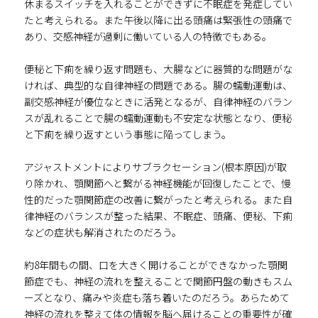
休まるスイッチを入れることができずに不眠症を発症してい
たと考えられる。また午後以降に出る頭痛は緊張性の頭痛で
あり、交感神経が過剰に働いている人の特徴でもある。
便秘と下痢を繰り返す問題も、大腸などに器質的な問題がな
ければ、典型的な自律神経の問題である。腸の蠕動運動は、
副交感神経が優位なときに活発となるが、自律神経のバラン
スが乱れることで腸の蠕動運動も不安定な状態となり、便秘
と下痢を繰り返すという事態に陥ってしまう。
アジャストメントによりサブラクセーション(根本原因)が取
り除かれ、顎関節へと繋がる神経機能が回復したことで、慢
性的だった顎関節症の改善に繋がったと考えられる。また自
律神経のバランスが整った結果、不眠症、頭痛、便秘、下痢
などの症状も解消されたのだろう。
約8年間もの間、口を大きく開けることができなかった顎関
節症でも、神経の流れを整えることで関節円盤の動きもスム
ーズとなり、痛みや炎症も落ち着いたのだろう。あらためて
神経の流れを整えて体の情報を脳へ届けることの重要性が確