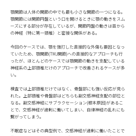
顎関節は人体の関節の中でも最も小さな関節の一つになる。
顎関節には関節円盤という口を開けるときに顎の動きをスム
ーズにする部分が存在しているが、関節円盤の動きは首から
の神経（特に第一頸椎）と密接な関係がある。
今回のケースでは、顎を強打した直接的な外傷も要因となっ
ていたため、顎関節(TMJ関節)への直接的なアプローチも行
ったが、ほとんどのケースでは顎関節の動きを支配している
神経系の上部頸椎だけのアプローチで改善されるケースが多
い。
検査では上部頸椎だけではなく、骨盤部にも強い反応が見ら
れた。上部頸椎や骨盤部はどちらも副交感神経支配の部位と
なる。副交感神経にサブラクセーション(根本原因)があるこ
とで、交感神経が過剰に働いてしまい、自律神経の乱れにも
繋がってしまう。
不眠症などはその典型例で、交感神経が過剰に働いたことで