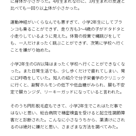
に身体が小さかった。4月生まれなのに、3月生まれの友達と
比べても一回り以上体が小さかった。
運動神経がいくらなんでも悪すぎて、小学2年生にしてブラ
ンコも乗ることができず、走り方も3～4歳の子がドタドタと
小走りしているように見えた。体育の授業で縄跳びをして
も、一人だけまったく跳ぶことができず、次第に学校へ行く
ことを嫌がり始めた。
小学2年生のGW以降はまったく学校へ行くことができなくな
った。また日常生活でも、少し歩くだけで疲れてしまい、常
に口呼吸をしていた。知人の紹介で分子栄養学のクリニック
に行くと、副腎ホルモンの低下や低血糖がみられ、腸も不安
定で腸カンジダ、リーキーガッドになっていると言われた。
そのうち円形脱毛症もできて、小学2年生でこれはただ事で
はないと思い、総合病院で精密検査を受けると起立性調節障
害だと診断された。こんなに小さなうちから、薬漬けにされ
るのは絶対に嫌だと思い、さまざまな方法を調べてみた。