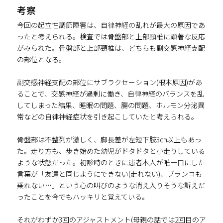
考察
今回の起立性調節障害は、自律神経の乱れが最大の原因であ
ったと考えられる。検査では骨盤部と上部頸椎に顕著な反応
がみられた。骨盤部と上部頸椎は、どちらも副交感神経支配
の部位となる。
副交感神経支配の部位にサブラクセーション(根本原因)があ
ることで、交感神経が過剰に働き、自律神経のバランスを乱
してしまった結果、睡眠の問題、腸の問題、ホルモン分泌異
常などの自律神経症状を引き起こしていたと考えられる。
骨盤部は不整列が激しく、脚長差が左短下肢3㎝以上もあっ
た。走り方も、歩き始めた幼児がドタドタと小走りしている
ような状態だった。初診時のときに患者本人が唯一口にした
言葉が「友達と同じようにできない(走れない)、ブランコも
乗れない…」という心の叫びのような消え入りそうな訴えだ
ったことを今でもハッキリと覚えている。
それがわずか3回のアジャストメント(母親の話では2回目のア