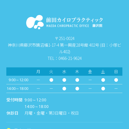
〒251-0024
神奈川県藤沢市鵠沼橘1-17-4 第一興産28号館 402号 (旧：小塚ビ
ル402)
TEL：0466-21-9624
月
火
水
木
金
土
日
－
●
●
●
－
●
●
9:00～12:00
－
－
●
●
－
●
－
14:00～18:00
受付時間
9:00～12:00
14:00～18:00
休診日
月曜・金曜・第3日曜日・祝日