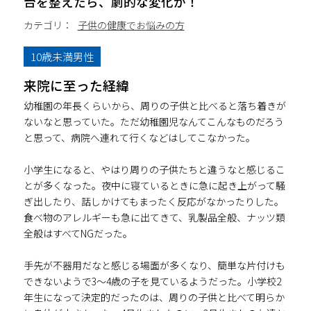
台を整えたら、劇的な変化が！
カテゴリ：
子供の健康でお悩みの方
10歳未満男性
来院に至った経緯
幼稚園の年長くらいから、周りの子供と比べると落ち着きが
ないなと思っていた。ただ幼稚園児なんてこんなものだろう
と思って、病院へ連れて行くなどはしてこなかった。
小学生になると、やはり周りの子供たちと違うなと感じるこ
とが多くなった。夜中に寝ているときに急に起き上がって騒
ぎ出したり、話しかけてもまったく反応がなかったりした。
食べ物のアレルギーも急に出てきて、乳製品全般、ナッツ類
全般はすべてNGだった。
手先が不器用だなと感じる場面が多くなり、簡単な片付けも
できないようで3～4歳の子を見ているようだった。小学校2
年生になって決定的だったのは、周りの子供と比べて明らか