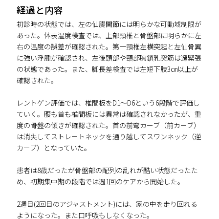
経過と内容
初診時の状態では、左の仙腸関節には明らかな可動域制限が
あった。体表温度検査では、上部頸椎と骨盤部に明らかに左
右の温度の誤差が確認された。第一頸椎左横突起と左仙骨翼
に強い浮腫が確認され、左後頭部や頸部胸鎖乳突筋は過緊張
の状態であった。また、脚長差検査では左短下肢3㎝以上が
確認された。
レントゲン評価では、椎間板をD1～D6という6段階で評価し
ていく。腰も首も椎間板には異常は確認されなかったが、重
度の骨盤の傾きが確認された。首の前弯カーブ（前カーブ）
は消失してストレートネックを通り越してスワンネック（逆
カーブ）となっていた。
患者は8歳だったが骨盤部の配列の乱れが酷い状態だったた
め、初期集中期の段階では週1回のケアから開始した。
2週目(2回目のアジャストメント)には、家の中を走り回れる
ようになった。また口呼吸もしなくなった。