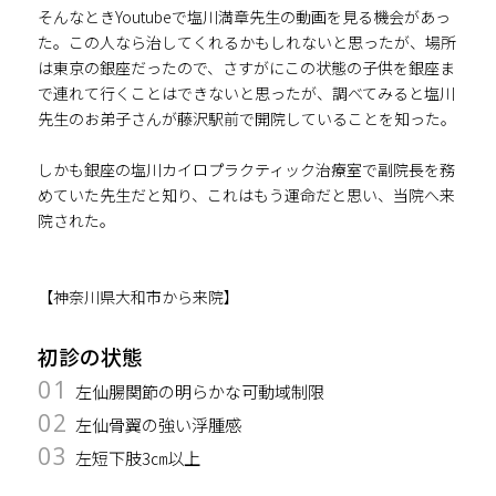
そんなときYoutubeで塩川満章先生の動画を見る機会があっ
た。この人なら治してくれるかもしれないと思ったが、場所
は東京の銀座だったので、さすがにこの状態の子供を銀座ま
で連れて行くことはできないと思ったが、調べてみると塩川
先生のお弟子さんが藤沢駅前で開院していることを知った。
しかも銀座の塩川カイロプラクティック治療室で副院長を務
めていた先生だと知り、これはもう運命だと思い、当院へ来
院された。
【神奈川県大和市から来院】
初診の状態
01
左仙腸関節の明らかな可動域制限
02
左仙骨翼の強い浮腫感
03
左短下肢3㎝以上