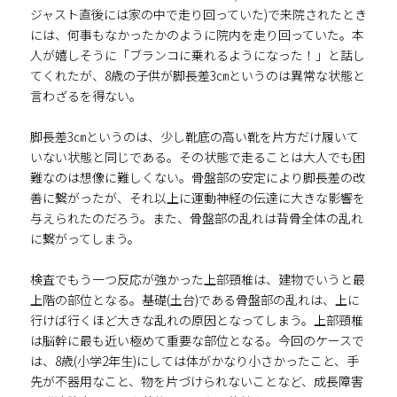
ジャスト直後には家の中で走り回っていた)で来院されたとき
には、何事もなかったかのように院内を走り回っていた。本
人が嬉しそうに「ブランコに乗れるようになった！」と話し
てくれたが、8歳の子供が脚長差3㎝というのは異常な状態と
言わざるを得ない。
脚長差3㎝というのは、少し靴底の高い靴を片方だけ履いて
いない状態と同じである。その状態で走ることは大人でも困
難なのは想像に難しくない。骨盤部の安定により脚長差の改
善に繋がったが、それ以上に運動神経の伝達に大きな影響を
与えられたのだろう。また、骨盤部の乱れは背骨全体の乱れ
に繋がってしまう。
検査でもう一つ反応が強かった上部頸椎は、建物でいうと最
上階の部位となる。基礎(土台)である骨盤部の乱れは、上に
行けば行くほど大きな乱れの原因となってしまう。上部頸椎
は脳幹に最も近い極めて重要な部位となる。今回のケースで
は、8歳(小学2年生)にしては体がかなり小さかったこと、手
先が不器用なこと、物を片づけられないことなど、成長障害