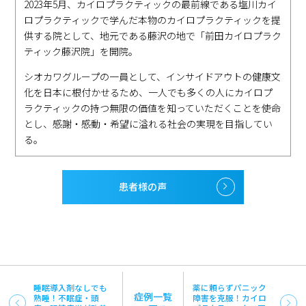
2023年5月、カイロプラクティックの最前線である塩川カイ
ロプラクティックで学んだ本物のカイロプラクティックを提
供する院として、地元である藤沢の地で「前田カイロプラク
ティック藤沢院」を開院。
シオカワグループの一員として、インサイドアウトの健康文
化を日本に根付かせるため、一人でも多くの人にカイロプ
ラクティックの持つ無限の価値を知っていただくことを使命
とし、感謝・感動・希望に溢れる社会の実現を目指してい
る。
患者様の声
睡眠導入剤なしでも
薬に頼らずパニック
症例一覧
熟睡！不眠症・頭
障害を克服！カイロ