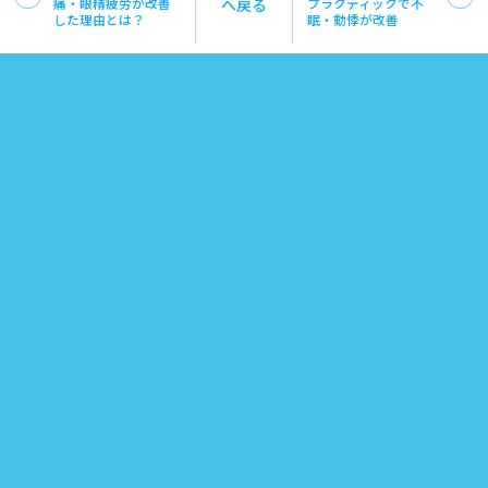
痛・眼精疲労が改善
へ戻る
プラクティックで不
した理由とは？
眠・動悸が改善