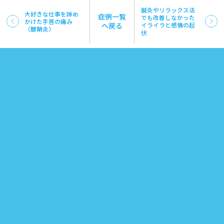
鍼灸やリラックス法
大好きな仕事を諦め
症例一覧
でも改善しなかった
かけた手首の痛み
へ戻る
イライラと感情の起
（腱鞘炎）
伏