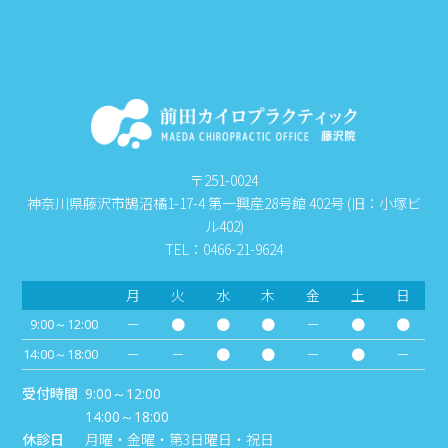
〒251-0024
神奈川県藤沢市鵠沼橘1-17-4 第一興産28号館 402号 (旧：小塚ビ
ル402)
TEL：0466-21-9624
月
火
水
木
金
土
日
－
●
●
●
－
●
●
9:00～12:00
－
－
●
●
－
●
－
14:00～18:00
受付時間
9:00～12:00
14:00～18:00
休診日
月曜・金曜・第3日曜日・祝日