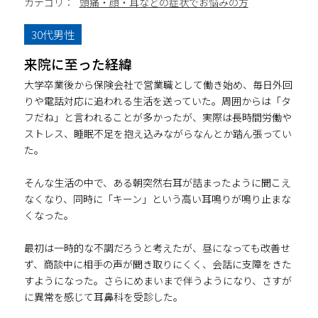
カテゴリ：
頭痛・顔・耳などの症状でお悩みの方
30代男性
来院に至った経緯
大学卒業後から保険会社で営業職として働き始め、毎日外回
りや電話対応に追われる生活を送っていた。周囲からは「タ
フだね」と言われることが多かったが、実際は長時間労働や
ストレス、睡眠不足を抱え込みながらなんとか踏ん張ってい
た。
そんな生活の中で、ある朝突然右耳が詰まったように聞こえ
なくなり、同時に「キーン」という高い耳鳴りが鳴り止まな
くなった。
最初は一時的な不調だろうと考えたが、昼になっても改善せ
ず、商談中に相手の声が聞き取りにくく、会話に支障をきた
すようになった。さらにめまいまで伴うようになり、さすが
に異常を感じて耳鼻科を受診した。