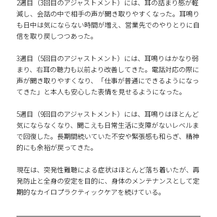
2週目（3回目のアジャストメント）には、耳の詰まり感が軽
減し、会話の中で相手の声が聞き取りやすくなった。耳鳴り
も日中は気にならない時間が増え、営業先でのやりとりに自
信を取り戻しつつあった。
3週目（5回目のアジャストメント）には、耳鳴りはかなり弱
まり、右耳の聴力も以前より改善してきた。電話対応の際に
声が聞き取りやすくなり、「仕事が普通にできるようになっ
てきた」と本人も安心した表情を見せるようになった。
5週目（9回目のアジャストメント）には、耳鳴りはほとんど
気にならなくなり、聞こえも日常生活に支障がないレベルま
で回復した。長期間続いていた不安や緊張感も和らぎ、精神
的にも余裕が戻ってきた。
現在は、突発性難聴による症状はほとんど落ち着いたが、再
発防止と全身の安定を目的に、身体のメンテナンスとして定
期的なカイロプラクティックケアを続けている。