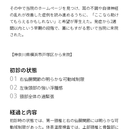
その中で当院のホームページを見つけ、耳の不調や自律神経
の乱れが改善した症例を読み進めるうちに、「ここなら助け
てもらえるかもしれない」と希望が芽生えた。発症から2週
間以内という早期の段階で、藁にもすがる思いで当院に来院
された。
【神奈川県横浜市戸塚区から来院】
初診の状態
01
右仙腸関節の明らかな可動域制限
02
左後頭部の強い浮腫感
03
頸部全体の過緊張
経過と内容
初診時の状態では、第一頸椎と右の仙腸関節には明らかな可
動域制限があった。体表温度検査では、上部頸椎と骨盤部に