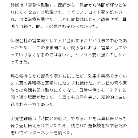
診断は「突発性難聴」。医師から「発症から時間が経つと治
りにくくなる」と強調され、すぐにステロイド薬を処方さ
れ、点滴治療も受けた。しかし症状はほとんど改善せず、耳
鳴りは続き、聞こえの悪さも変わらなかった。
保険会社の営業職として人と会話することが仕事の中心であ
ったため、「このまま聞こえが戻らなければ、営業としてや
っていけなくなるのではないか」という不安が強くのしかか
ってきた。
焦る気持ちから鍼灸や漢方も試したが、効果を実感できない
まま耳の違和感と耳鳴りに悩まされ続けた。テレビの音や家
族との会話も聞き取りにくくなり、日常生活でも「え？」と
聞き返す場面が増えた。仕事でも自信を失い、精神的に追い
込まれる一方であった。
突発性難聴は「時間との戦い」であることを耳鼻科医からも
繰り返し伝えられていたため、残された選択肢を探す必死の
思いでインターネットを調べた。