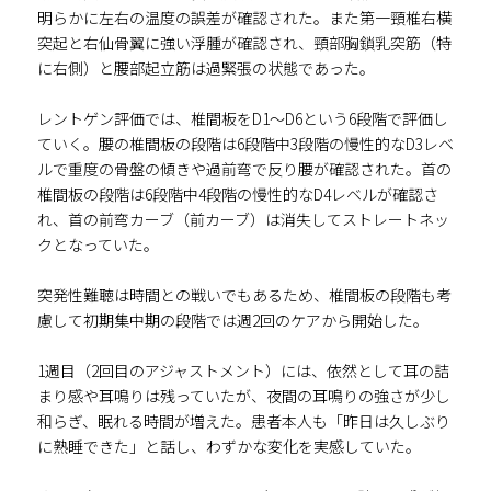
明らかに左右の温度の誤差が確認された。また第一頸椎右横
突起と右仙骨翼に強い浮腫が確認され、頸部胸鎖乳突筋（特
に右側）と腰部起立筋は過緊張の状態であった。
レントゲン評価では、椎間板をD1～D6という6段階で評価し
ていく。腰の椎間板の段階は6段階中3段階の慢性的なD3レベ
ルで重度の骨盤の傾きや過前弯で反り腰が確認された。首の
椎間板の段階は6段階中4段階の慢性的なD4レベルが確認さ
れ、首の前弯カーブ（前カーブ）は消失してストレートネッ
クとなっていた。
突発性難聴は時間との戦いでもあるため、椎間板の段階も考
慮して初期集中期の段階では週2回のケアから開始した。
1週目（2回目のアジャストメント）には、依然として耳の詰
まり感や耳鳴りは残っていたが、夜間の耳鳴りの強さが少し
和らぎ、眠れる時間が増えた。患者本人も「昨日は久しぶり
に熟睡できた」と話し、わずかな変化を実感していた。