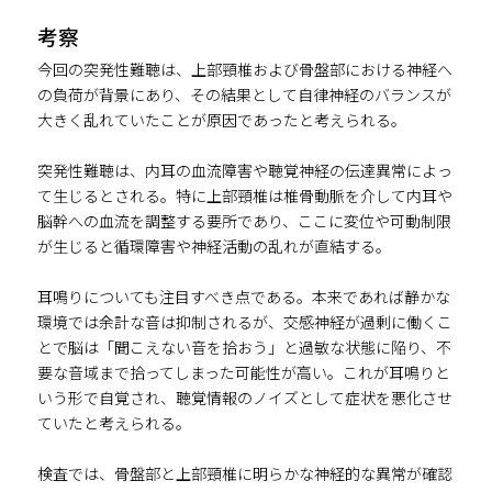
考察
今回の突発性難聴は、上部頸椎および骨盤部における神経へ
の負荷が背景にあり、その結果として自律神経のバランスが
大きく乱れていたことが原因であったと考えられる。
突発性難聴は、内耳の血流障害や聴覚神経の伝達異常によっ
て生じるとされる。特に上部頸椎は椎骨動脈を介して内耳や
脳幹への血流を調整する要所であり、ここに変位や可動制限
が生じると循環障害や神経活動の乱れが直結する。
耳鳴りについても注目すべき点である。本来であれば静かな
環境では余計な音は抑制されるが、交感神経が過剰に働くこ
とで脳は「聞こえない音を拾おう」と過敏な状態に陥り、不
要な音域まで拾ってしまった可能性が高い。これが耳鳴りと
いう形で自覚され、聴覚情報のノイズとして症状を悪化させ
ていたと考えられる。
検査では、骨盤部と上部頸椎に明らかな神経的な異常が確認