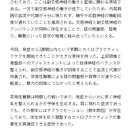
されており、ここは副交感神経の働きと密接に関わる領域で
ある。一方で副交感神経の働きが低下していたため、内耳周
囲の血流や代謝が十分に保たれず、蝸牛や前庭神経の機能回
復が遅れていたことも推測される。交感神経と副交感神経の
アンバランスが同時に存在することで、耳の閉塞感、耳鳴
り、難聴といった症状が複雑に絡み合っていたといえる。
今回、発症から2週間以内という早期にカイロプラクティッ
クケアを開始できたことが大きな意味を持った。上部頸椎と
骨盤部へのアジャストメントによって自律神経のバランスが
整えられ、副交感神経の働きが回復することで血流と代謝が
改善され、突発性難聴による耳の閉塞感や耳鳴りが速やかに
軽減し、聴力の回復につながったと考えられる。
突発性難聴は時間との戦いであり、発症からいかに早く神経
系を整えられるかが予後を左右する。耳に現れた症状であっ
ても、その根本にはサブラクセーション（根本原因）が存在
しており、体全体を診て調整するカイロプラクティックの重
要性を再確認できる症例であった。