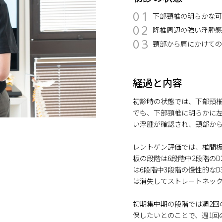
01
下部頸椎の明らかな
02
隆椎周辺の強い浮腫
03
頸部から肩にかけて
経過と内容
初診時の状態では、下部頸
でも、下部頸椎に明らかに
い浮腫が確認され、頸部か
レントゲン評価では、椎間板
板の段階は6段階中2段階の
は6段階中3段階の慢性的な
は消失してストレートネッ
初期集中期の段階では週2回
保したいとのことで、週1回