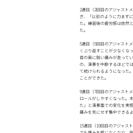
2週目（2回目のアジャスト
ぎ、「以前のように力まず
た。練習後の疲労感は依然
た。
5週目（5回目のアジャスト
くぶり返すことが少なくな
首の奥に鋭い痛みが走って
の、演奏を中断するほどで
て続けられるようになった。
ことができた。
9週目（7回目のアジャスト
ロールがしやすくなった。
た」と演奏面での変化を実
痛みを気にせず集中できる
15週目（10回目のアジャ
でも痛みを感じなくなり、