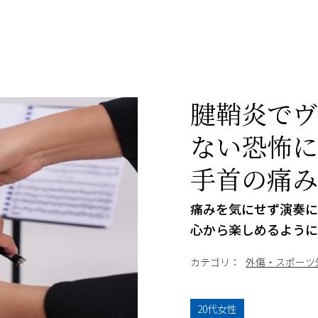
腱鞘炎で
ない恐怖
手首の痛
痛みを気にせず演奏
心から楽しめるよう
カテゴリ：
外傷・スポーツ
20代女性