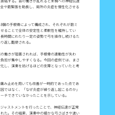
に直結する。首の働きが乱れると末梢への神経伝達
不全や筋緊張を助長し、局所の炎症を慢性化させる
8個の手根骨によって構成され、それぞれが数ミ
させることで全体の安定性と柔軟性を維持してい
、長時間にわたり一定の姿勢で弓を操作し続けるた
繰り返し酷使される。
経の働きが阻害されれば、手根骨の連動性が失わ
な負担が集中しやすくなる。今回の症例では、まさ
定化し、演奏を妨げるほどの支障となっていたと考
や痛み止めを用いても改善が一時的であった点であ
原因ではなく、「なぜ炎症が繰り返し起こるのか」
ローチできていなかったことを示している。
アジャストメントを行ったことで、神経伝達が正常
された。その結果、演奏中の細かな弓さばきや速い