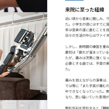
来院に至った経緯
幼い頃から音楽に親しみ、
た。小学生の頃にはすでに
来は音楽の道に進むことを
日々の生活の中心はヴァイ
しかし、長時間の練習を重
最初は「疲れが溜まってい
たが、痛みは次第に強くな
必要とする曲では、手首の
た。
痛みを抱えながらの演奏は
では常に「また手首が痛む
中できなくなっていった。
なり、思い描いていた表現
整形外科を受診すると「腱