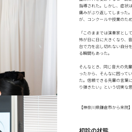
指導された。しかし、症状
痛みがぶり返してしまった
が、コンクールや授業のた
「このままでは演奏家とし
怖が日に日に大きくなり、
台で力を出し切れない自分
る瞬間もあった。
そんなとき、同じ音大の先
ったから、そんなに困って
た。信頼できる先輩の言葉
り弾きたい」という切実な
【神奈川県鎌倉市から来院
初診の状態