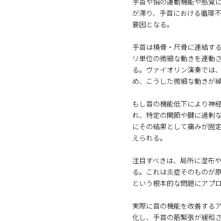
手首や指の運動機能や感覚
が滞り、手首における循環
要因となる。
手首は橈骨・尺骨に連結する
リ単位の微細な動きを連動
る。ヴァイオリン演奏では
め、こうした微細な動きが
もし首の機能低下により神
れ、特定の関節や腱に過剰
にその結果として痛みが固
えられる。
注目すべきは、局所に湿布
る。これは炎症そのものが
という根本的な問題にアプ
実際に首の機能を改善する
化し、手首の筋緊張が緩和