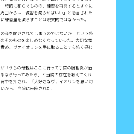
は一時的に和らぐものの、練習を再開するとすぐに
。周囲からは「練習を減らせばいい」と助言された
めに練習量を減らすことは現実的ではなかった。
ての道を閉ざされてしまうのではないか」という恐
音楽そのものを楽しめなくなっていった。大切な舞
を責め、ヴァイオリンを手に取ることすら怖く感じ
輩が「うちの母親はここに行って手首の腱鞘炎が治
いるなら行ってみたら」と当院の存在を教えてくれ
に背中を押され、「大好きなヴァイオリンを思い切
思いから、当院に来院された。
】