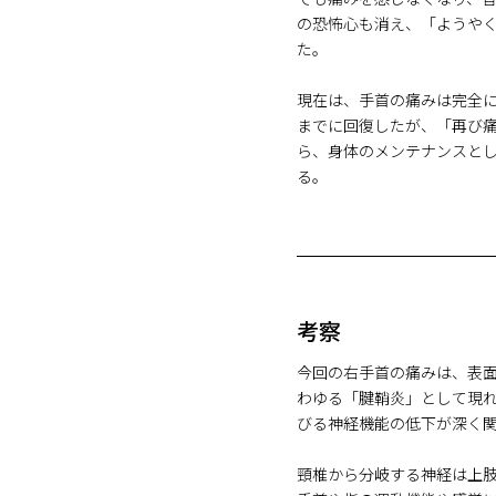
の恐怖心も消え、「ようや
た。
現在は、手首の痛みは完全
までに回復したが、「再び
ら、身体のメンテナンスと
る。
考察
今回の右手首の痛みは、表
わゆる「腱鞘炎」として現
びる神経機能の低下が深く
頸椎から分岐する神経は上