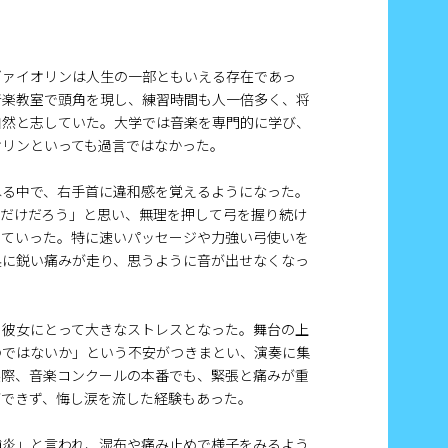
ヴァイオリンは人生の一部ともいえる存在であっ
音楽教室で頭角を現し、練習時間も人一倍多く、将
自然と志していた。大学では音楽を専門的に学び、
オリンといっても過言ではなかった。
ねる中で、右手首に違和感を覚えるようになった。
るだけだろう」と思い、無理を押して弓を握り続け
っていった。特に速いパッセージや力強い弓使いを
奥に鋭い痛みが走り、思うように音が出せなくなっ
、彼女にとって大きなストレスとなった。舞台の上
のではないか」という不安がつきまとい、演奏に集
実際、音楽コンクールの本番でも、緊張と痛みが重
ができず、悔し涙を流した経験もあった。
鞘炎」と言われ、湿布や痛み止めで様子をみるよう