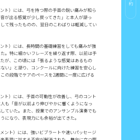
メント）には、弓を持つ際の手首の鋭い痛みが和ら
に音が出る感覚が少し戻ってきた」と本人が語っ
として残ったものの、翌日のこわばりは軽減してい
メント）には、長時間の基礎練習をしても痛みが強
った。特に細かいフレーズを繰り返す際、以前は手
いたが、この頃には「張るような感覚はあるもの
はない」と語り、コンクールに向けた練習を安心し
この段階でケアのペースを2週間に一度に広げる
メント）には、手首の可動性が改善し、弓のコント
本人も「音が以前より伸びやかに響くようになっ
感していた。また、授業でのアンサンブル演奏でも
ようになり、表現力にも余裕が出てきた。
ストメント）には、強いビブラートや速いパッセージ
音楽表現に対する不安が解消された。舞台に立つ際