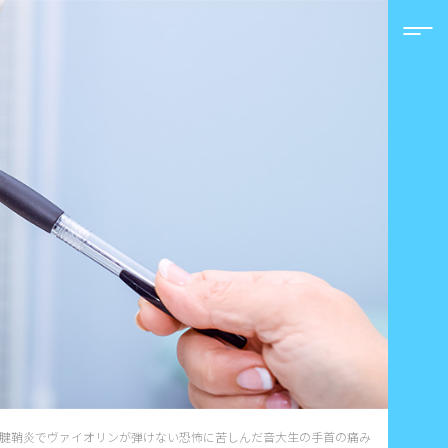
腱鞘炎でヴァイオリンが弾けない恐怖に苦しんだ音大生の手首の痛み