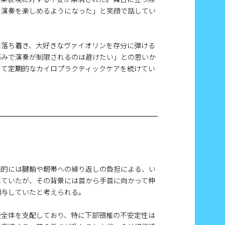
く演奏を楽しめるようになった」と笑顔で話してい
に落ち着き、大好きなヴァイオリンを存分に弾ける
痛みで演奏が制限されるのは避けたい」との思いか
して定期的なカイロプラクティックケアを続けてい
面的には腱鞘や靭帯への繰り返しの負担による、い
れていたが、その背景には首から手首に向かって伸
関与していたと考えられる。
肢全体を支配しており、特に下部頸椎の不安定性は