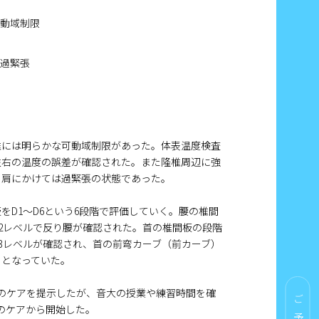
可動域制限
感
の過緊張
椎には明らかな可動域制限があった。体表温度検査
左右の温度の誤差が確認された。また隆椎周辺に強
ら肩にかけては過緊張の状態であった。
をD1～D6という6段階で評価していく。腰の椎間
D2レベルで反り腰が確認された。首の椎間板の段階
D3レベルが確認され、首の前弯カーブ（前カーブ）
クとなっていた。
のケアを提示したが、音大の授業や練習時間を確
ご予約
のケアから開始した。