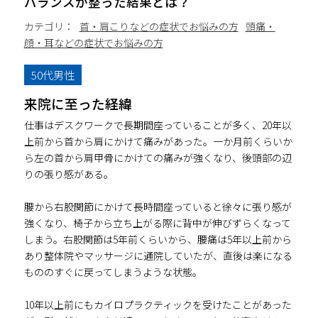
バランスが整った結果とは？
カテゴリ：
首・肩こりなどの症状でお悩みの方
頭痛・
顔・耳などの症状でお悩みの方
50代男性
来院に至った経緯
仕事はデスクワークで長期間座っていることが多く、20年以
上前から首から肩にかけて痛みがあった。一か月前くらいか
ら左の首から肩甲骨にかけての痛みが強くなり、後頭部の辺
りの張り感がある。
腰から右股関節にかけて長時間座っていると徐々に張り感が
強くなり、椅子から立ち上がる際に背中が伸びずらくなって
しまう。右股関節は5年前くらいから、腰痛は5年以上前から
あり整体院やマッサージに通院していたが、直後は楽になる
もののすぐに戻ってしまうような状態。
10年以上前にもカイロプラクティックを受けたことがあった