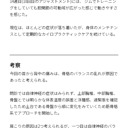
14週目(10回目のアジャストメント)には、 ジムでトレーニン
グをしていても股関節の可動域が広がった感じで動きやすさ
を感じた。
現在は、ほとんどの症状が落ち着いたが、身体のメンテナン
スとして定期的なカイロプラクティックケアを続けている。
考察
今回の首から背中の痛みは、骨格のバランスの乱れが原因で
あったと考えられる。
問診では自律神経の症状はみられず、上部胸椎、中部胸椎、
骨盤とでは明らかな体表温度の誤差と浮腫感、過緊張を確認
したため土台である骨盤から順に変化をみていくため筋骨格
系でアプローチを開始した。
肩こりの原因は2つ考えられるが、一つ目は自律神経のバラ