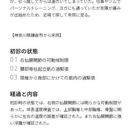
が、引っ越してからは遠のいてしまっていた。仕事やジムで
パーソナルトレーニング、ヨガにも通っていたが支障が痛み
が出始めたため、近場で探して来院に至る。
【神奈川県鎌倉市から来院】
初診の状態
01
右仙腸関節の可動域制限
02
腰部脊柱起立筋の過緊張
03
頚椎から背部にかけての筋肉の過緊張
経過と内容
初診時の状態では、右側の仙腸関節には明らかな可動制限が
あった。体表温度検査では、上部胸椎と中部胸椎、骨盤に明
らかに左右の温度の誤差が確認された。また右仙腸関節に強
い浮腫が確認された。