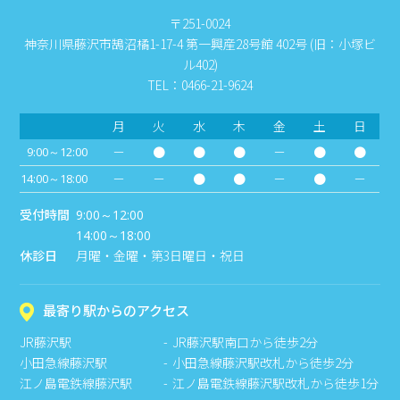
〒251-0024
神奈川県藤沢市鵠沼橘1-17-4 第一興産28号館 402号 (旧：小塚ビ
ル402)
TEL：0466-21-9624
月
火
水
木
金
土
日
－
●
●
●
－
●
●
9:00～12:00
－
－
●
●
－
●
－
14:00～18:00
受付時間
9:00～12:00
14:00～18:00
休診日
月曜・金曜・第3日曜日・祝日
最寄り駅からのアクセス
JR藤沢駅
JR藤沢駅南口から徒歩2分
小田急線藤沢駅
小田急線藤沢駅改札から徒歩2分
江ノ島電鉄線藤沢駅
江ノ島電鉄線藤沢駅改札から徒歩1分