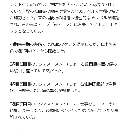
レントゲン評価では、椎間板をD1～D6という6段階で評価し
ていく。腰の椎間板の段階は慢性的なD5レベルで骨盤の傾き
が確認された。首の椎間板の段階は慢性的なD5レベルが確認
され、首の前弯カーブ（前カーブ）は消失してストレートネ
ックとなっていた。
初期集中期の段階では週2回のケアを提示したが、仕事の関
係で週1回のケアから開始した。
2週目(2回目のアジャストメント)には、 右股関節前面の痛み
は緩和し座っていて楽だった。
4週目(5回目のアジャストメント)には、右仙腸関節部の浮腫
感、腰部脊柱起立筋の緊張が軽減した。
7週目(7回目のアジャストメント)には、仕事をしていて徐々
に肩こり辛くなり、後頭部が突っ張った感じがしていたが緩
和されていた。