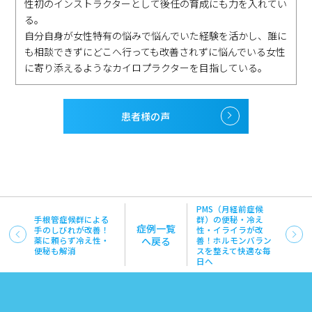
性初のインストラクターとして後任の育成にも力を入れてい
る。
自分自身が女性特有の悩みで悩んでいた経験を活かし、誰に
も相談できずにどこへ行っても改善されずに悩んでいる女性
に寄り添えるようなカイロプラクターを目指している。
患者様の声
PMS（月経前症候
手根管症候群による
群）の便秘・冷え
症例一覧
手のしびれが改善！
性・イライラが改
薬に頼らず冷え性・
へ戻る
善！ホルモンバラン
便秘も解消
スを整えて快適な毎
日へ