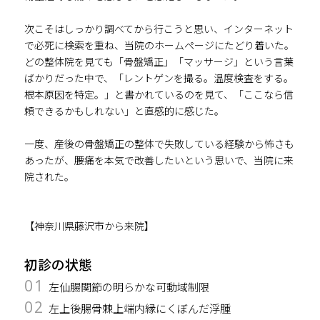
次こそはしっかり調べてから行こうと思い、インターネット
で必死に検索を重ね、当院のホームページにたどり着いた。
どの整体院を見ても「骨盤矯正」「マッサージ」という言葉
ばかりだった中で、「レントゲンを撮る。温度検査をする。
根本原因を特定。」と書かれているのを見て、「ここなら信
頼できるかもしれない」と直感的に感じた。
一度、産後の骨盤矯正の整体で失敗している経験から怖さも
あったが、腰痛を本気で改善したいという思いで、当院に来
院された。
【神奈川県藤沢市から来院】
初診の状態
01
左仙腸関節の明らかな可動域制限
02
左上後腸骨棘上端内縁にくぼんだ浮腫