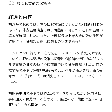
03
腰部起立筋の過緊張
経過と内容
初診時の状態では、左の仙腸関節には明らかな可動域制限が
あった。体表温度検査では、骨盤部に明らかに左右の温度の
誤差が確認された。また左上後腸骨棘上端内縁に強い浮腫が
確認され、腰部起立筋は過緊張の状態であった。
レントゲン評価では、椎間板をD1～D6という6段階で評価し
ていく。腰の椎間板の段階は6段階中3段階の慢性的なD3レベ
ルで重度の骨盤の傾きや過前弯で反り腰が確認された。首の
椎間板の段階は6段階中2段階のD2レベルが確認され、首の前
弯カーブ（前カーブ）は消失してストレートネックとなって
いた。
初期集中期の段階では週2回のケアを提示したが、家事や仕
事に加えて育児のことも考えて、無理のない範囲で週末の週
1回のケアから開始した。