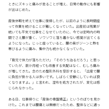
ときにズキッと痛みが走ることが増え、日常の動作にも影響
が出はじめた。
産後休暇を終えて仕事に復帰したが、以前のように長時間座
って作業を続けることが難しくなっていた。出産前は残業が
続いても平気で仕事をこなせていたのに、今では定時内の時
間でさえ腰が重く、ソワソワと落ち着かない感覚が出てくる
ようになった。じっと座っていると、腰の奥がジーンと熱を
帯びるように痛み、集中力も続かなくなっていた。
「育児で体力が落ちただけ」「そのうち治るだろう」と思っ
ていたが、数か月経っても改善する気配はなく、むしろ痛み
が増してきた。念のため整形外科を受診すると、「出産で腰
に負担が掛かる人は多いです。しばらく安静にしていれば良
くなりますよ。」と言われ、湿布を処方されたが、変化は感
じられなかった。
ある日、仕事帰りに「産後の骨盤矯正」というのぼりを見か
けた。これまでは腰痛とは無縁だったため、整体などに通っ