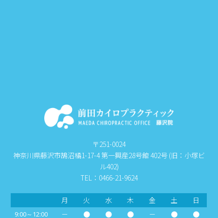
〒251-0024
神奈川県藤沢市鵠沼橘1-17-4 第一興産28号館 402号 (旧：小塚ビ
ル402)
TEL：0466-21-9624
月
火
水
木
金
土
日
－
●
●
●
－
●
●
9:00～12:00