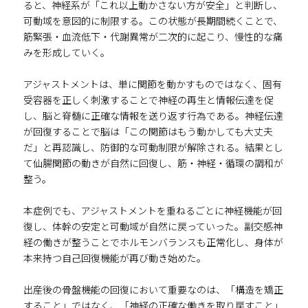
ると、神経系が「これ以上動かさない方が安全」と判断し、
可動域を意図的に制限する。この状態が長期間続くことで、
筋緊張・血流低下・代謝異常が二次的に起こり、慢性的な痛
みを形成していく。
アジャストメントは、単に関節を動かすものではなく、固有
受容器を正しく刺激することで神経の再生と情報伝達を促
し、脳と脊髄に正確な情報を送り返す行為である。神経伝達
が回復することで脳は「この関節はもう動かしても大丈夫
だ」と再認識し、防御的な可動制限が解除される。結果とし
て仙腸関節の動きが自然に回復し、筋・神経・循環の調和が
整う。
本症例でも、アジャストメントを重ねるごとに神経機能が回
復し、体幹の安定と可動域が自然に戻っていった。副交感神
経の働きが整うことでホルモンバランスも正常化し、身体が
本来持つ自己回復機能が再び動き始めた。
出産後の骨盤機能の回復において重要なのは、「構造を矯正
すること」ではなく、「神経の正確な働きを取り戻すこと」