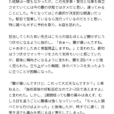
た経験は一度もなかったが、この先家事・育児と仕事を両立
させていくには今の腰の状態ではダメだと思い、通ってみる
ことにした。今となってはこの選択が決定的な間違いだっ
た。駅前で営業しているなら流行っているのだろうと思い、
特に調べもせずに予約を取り、お店を訪れた。
担当してくれた若い先生はこちらの話もほとんど聞かずにう
つ伏せになるように指示し、「あぁ～、腰が痛いんですね。
じゃあほぐしたあと骨盤矯正しますね。」と言われた。最初
はうつ伏せでマッサージをされて気持ちいいと感じていた
が、最後に横向きになるように言われ、腰を2回バキッと強
く捻られた。立ち上がった瞬間、体のバランスを失ったよう
に立つことが困難になった。
「腰が痛いんですけど、これって大丈夫なんですか？」と尋
ねると、「施術直後の好転反応なので2～3日で消えますよ」
と言われた。しかし、1週間経っても腰の痛みは消えず、む
しろ日を追うごとに腰痛は強くなっていった。「ちゃんと調
べてから行けばよかった」と後悔したが、時すでに遅く、日
常生活でも痛みを感じるほど悪化してしまった。