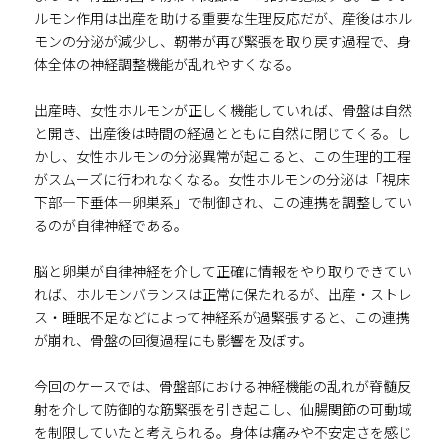
ルモン作用は出産を助ける重要な生理反応だが、産後はホル
モンの分泌が減少し、靭帯が再び緊張を取り戻す過程で、身
体全体の神経調整機能が乱れやすくなる。
出産時、女性ホルモンが正しく機能していれば、骨盤は自然
と開き、出産後は時間の経過とともに自然に閉じてくる。し
かし、女性ホルモンの分泌異常が起こると、この生理的工程
がスムーズに行われなくなる。女性ホルモンの分泌は「視床
下部—下垂体—卵巣系」で制御され、この連携を調整してい
るのが自律神経である。
脳と卵巣が自律神経を介して正確に情報をやり取りできてい
れば、ホルモンバランスは正常に保たれるが、出産・ストレ
ス・睡眠不足などによって神経系が過緊張すると、この連携
が崩れ、骨盤の回復過程にも影響を及ぼす。
今回のケースでは、骨盤部における神経機能の乱れが脊髄反
射を介して防御的な筋緊張を引き起こし、仙腸関節の可動域
を制限していたと考えられる。身体は痛みや不安定さを感じ