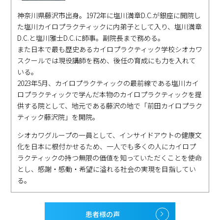
神奈川県藤沢市出身。1972年に塩川満章D.C.が銀座に開院し
た塩川カイロプラクティックに内弟子として入り、塩川満章
D.C.と塩川雅士D.C.に師事。副院長まで務める。
また日本で最も歴史あるカイロプラクティック学校シオカワ
スクールでは現役講師を務め、後任の育成にも力を入れて
いる。
2023年5月、カイロプラクティックの最前線である塩川カイ
ロプラクティックで学んだ本物のカイロプラクティックを提
供する院として、地元である藤沢の地で「前田カイロプラク
ティック藤沢院」を開院。
シオカワグループの一員として、インサイドアウトの健康文
化を日本に根付かせるため、一人でも多くの人にカイロプ
ラクティックの持つ無限の価値を知っていただくことを使命
とし、感謝・感動・希望に溢れる社会の実現を目指してい
る。
患者様の声