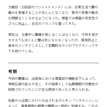
19週目（10回目のアジャストメント）には、日常生活で腰の
痛みを意識することがほとんどなくなり、育児や家事の動作
も問題なくこなせるようになった。検査では骨盤の安定性が
さらに向上し、左右のバランスも整ってきた。
現在は、仕事中に腰痛を感じることはなくなり、子供を抱き
かかえてもほとんど腰は気にならなくなったが、再発防止と
身体のメンテナンスとして定期的なカイロプラクティックケ
アを続けている。
考察
今回の腰痛は、出産後における骨盤部の機能低下によって、
神経伝達の乱れが生じ、その結果として仙腸関節の可動性が
制限されていたことが主な原因であったと考えられる。
妊娠から出産にかけて分泌されるホルモン「リラキシン」に
よって、骨盤周囲の靭帯や関節は一時的に弛緩する。このホ