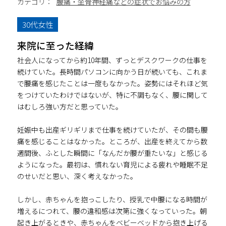
カテゴリ：
腰痛・坐骨神経痛などの症状でお悩みの方
30代女性
来院に至った経緯
社会人になってから約10年間、ずっとデスクワークの仕事を
続けていた。長時間パソコンに向かう日が続いても、これま
で腰痛を感じたことは一度もなかった。姿勢にはそれほど気
をつけていたわけではないが、特に不調もなく、腰に関して
はむしろ強い方だと思っていた。
妊娠中も出産ギリギリまで仕事を続けていたが、その間も腰
痛を感じることはなかった。ところが、出産を終えてから数
週間後、ふとした瞬間に「なんだか腰が重たいな」と感じる
ようになった。最初は、慣れない育児による疲れや睡眠不足
のせいだと思い、深く考えなかった。
しかし、赤ちゃんを抱っこしたり、授乳で中腰になる時間が
増えるにつれて、腰の違和感は次第に強くなっていった。朝
起き上がるときや、赤ちゃんをベビーベッドから抱き上げる