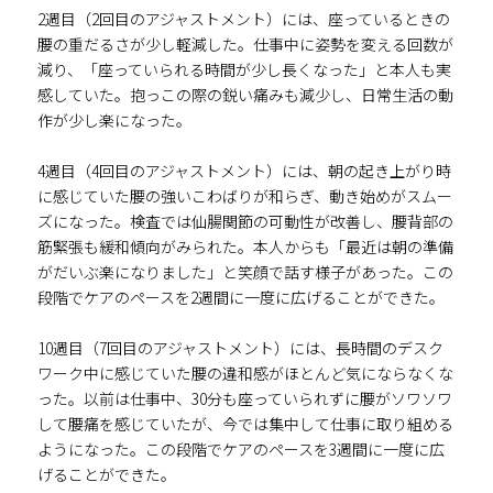
2週目（2回目のアジャストメント）には、座っているときの
腰の重だるさが少し軽減した。仕事中に姿勢を変える回数が
減り、「座っていられる時間が少し長くなった」と本人も実
感していた。抱っこの際の鋭い痛みも減少し、日常生活の動
作が少し楽になった。
4週目（4回目のアジャストメント）には、朝の起き上がり時
に感じていた腰の強いこわばりが和らぎ、動き始めがスムー
ズになった。検査では仙腸関節の可動性が改善し、腰背部の
筋緊張も緩和傾向がみられた。本人からも「最近は朝の準備
がだいぶ楽になりました」と笑顔で話す様子があった。この
段階でケアのペースを2週間に一度に広げることができた。
10週目（7回目のアジャストメント）には、長時間のデスク
ワーク中に感じていた腰の違和感がほとんど気にならなくな
った。以前は仕事中、30分も座っていられずに腰がソワソワ
して腰痛を感じていたが、今では集中して仕事に取り組める
ようになった。この段階でケアのペースを3週間に一度に広
げることができた。