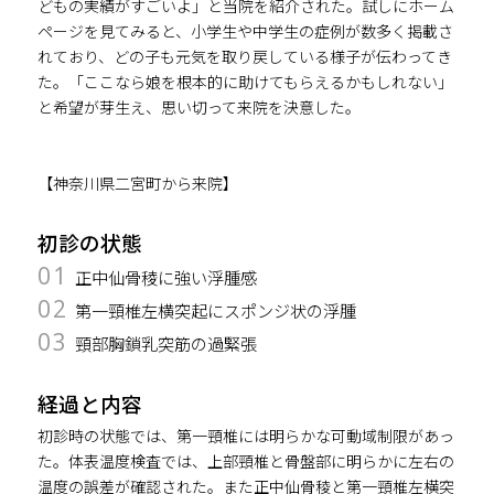
どもの実績がすごいよ」と当院を紹介された。試しにホーム
ページを見てみると、小学生や中学生の症例が数多く掲載さ
れており、どの子も元気を取り戻している様子が伝わってき
た。「ここなら娘を根本的に助けてもらえるかもしれない」
と希望が芽生え、思い切って来院を決意した。
【神奈川県二宮町から来院】
初診の状態
01
正中仙骨稜に強い浮腫感
02
第一頸椎左横突起にスポンジ状の浮腫
03
頸部胸鎖乳突筋の過緊張
経過と内容
初診時の状態では、第一頸椎には明らかな可動域制限があっ
た。体表温度検査では、上部頸椎と骨盤部に明らかに左右の
温度の誤差が確認された。また正中仙骨稜と第一頸椎左横突