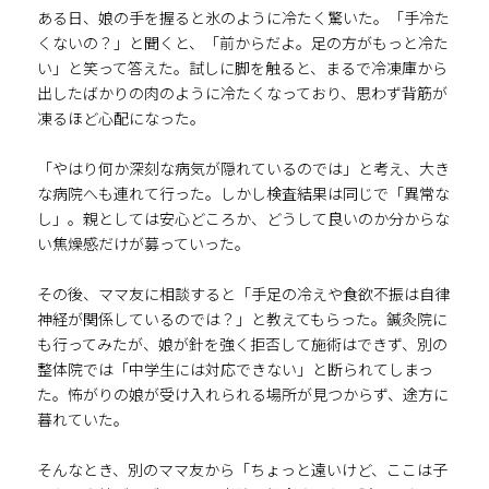
ある日、娘の手を握ると氷のように冷たく驚いた。「手冷た
くないの？」と聞くと、「前からだよ。足の方がもっと冷た
い」と笑って答えた。試しに脚を触ると、まるで冷凍庫から
出したばかりの肉のように冷たくなっており、思わず背筋が
凍るほど心配になった。
「やはり何か深刻な病気が隠れているのでは」と考え、大き
な病院へも連れて行った。しかし検査結果は同じで「異常な
し」。親としては安心どころか、どうして良いのか分からな
い焦燥感だけが募っていった。
その後、ママ友に相談すると「手足の冷えや食欲不振は自律
神経が関係しているのでは？」と教えてもらった。鍼灸院に
も行ってみたが、娘が針を強く拒否して施術はできず、別の
整体院では「中学生には対応できない」と断られてしまっ
た。怖がりの娘が受け入れられる場所が見つからず、途方に
暮れていた。
そんなとき、別のママ友から「ちょっと遠いけど、ここは子