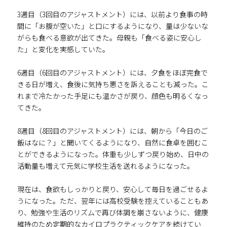
3週目（3回目のアジャストメント）には、以前より食事の時
間に「お腹が空いた」と口にするようになり、量は少ないな
がらも食べる意欲が出てきた。母親も「食べる姿に安心し
た」と変化を実感していた。
6週目（6回目のアジャストメント）には、夕食をほぼ完食で
きる日が増え、食後に気持ち悪さを訴えることも減った。こ
れまで冷たかった手足にも温かさが戻り、顔色も明るくなっ
てきた。
8週目（8回目のアジャストメント）には、朝から「今日のご
飯はなに？」と聞いてくるようになり、自然に食卓を囲むこ
とができるようになった。体重も少しずつ戻り始め、日中の
活動量も増えて元気に学校生活を送れるようになった。
現在は、食欲もしっかりと戻り、安心して毎日を過ごせるよ
うになった。ただ、翌年には高校受験を控えていることもあ
り、勉強や生活のリズムで再び体調を崩さないように、健康
維持のため定期的なカイロプラクティックケアを続けてい