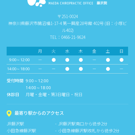
〒251-0024
神奈川県藤沢市鵠沼橘1-17-4 第一興産28号館 402号 (旧：小塚ビ
ル402)
TEL：0466-21-9624
月
火
水
木
金
土
日
－
●
●
●
－
●
●
9:00～12:00
－
－
●
●
－
●
－
14:00～18:00
受付時間
9:00～12:00
14:00～18:00
休診日
月曜・金曜・第3日曜日・祝日
最寄り駅からのアクセス
JR藤沢駅
JR藤沢駅南口から徒歩2分
小田急線藤沢駅
小田急線藤沢駅改札から徒歩2分