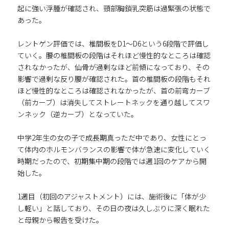
起に強い浮腫が確認され、頸部胸鎖乳突筋は過緊張の状態で
あった。
レントゲン評価では、椎間板をD1～D6という6段階で評価し
ていく。腰の椎間板の段階はそれほど慢性的なところは確認
されなかったが、仙骨が過剰なほど前傾になっており、その
影響で過剰な反り腰が確認された。首の椎間板の段階もそれ
ほど慢性的なところは確認されなかったが、首の前弯カーブ
（前カーブ）は消失してストレートネックを通り越してスワ
ンネック（逆カーブ）となっていた。
中学2年生の女の子で成長期真っただ中であり、女性にとっ
て体内のホルモンバランスの影響で体が急速に変化していく
時期だったので、初期集中期の段階では週1回のケアから開
始した。
1週目（初回のアジャストメント）には、施術後に「体が少
し軽い」と話しており、その日の夜は久しぶりに深く眠れた
と母親から報告を受けた。