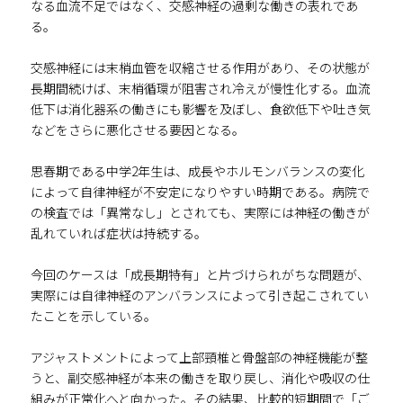
なる血流不足ではなく、交感神経の過剰な働きの表れであ
る。
交感神経には末梢血管を収縮させる作用があり、その状態が
長期間続けば、末梢循環が阻害され冷えが慢性化する。血流
低下は消化器系の働きにも影響を及ぼし、食欲低下や吐き気
などをさらに悪化させる要因となる。
思春期である中学2年生は、成長やホルモンバランスの変化
によって自律神経が不安定になりやすい時期である。病院で
の検査では「異常なし」とされても、実際には神経の働きが
乱れていれば症状は持続する。
今回のケースは「成長期特有」と片づけられがちな問題が、
実際には自律神経のアンバランスによって引き起こされてい
たことを示している。
アジャストメントによって上部頸椎と骨盤部の神経機能が整
うと、副交感神経が本来の働きを取り戻し、消化や吸収の仕
組みが正常化へと向かった。その結果、比較的短期間で「ご