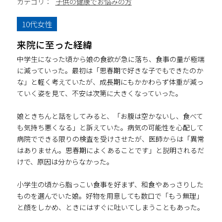
カテゴリ：
子供の健康でお悩みの方
10代女性
来院に至った経緯
中学生になった頃から娘の食欲が急に落ち、食事の量が極端
に減っていった。最初は「思春期で好きな子でもできたのか
な」と軽く考えていたが、成長期にもかかわらず体重が減っ
ていく姿を見て、不安は次第に大きくなっていった。
娘ときちんと話をしてみると、「お腹は空かないし、食べて
も気持ち悪くなる」と訴えていた。病気の可能性を心配して
病院でできる限りの検査を受けさせたが、医師からは「異常
はありません。思春期によくあることです」と説明されるだ
けで、原因は分からなかった。
小学生の頃から脂っこい食事を好まず、和食やあっさりした
ものを選んでいた娘。好物を用意しても数口で「もう無理」
と顔をしかめ、ときにはすぐに吐いてしまうこともあった。