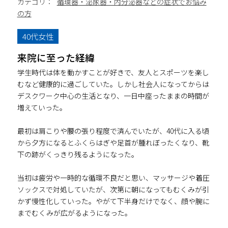
カテゴリ：
循環器・泌尿器・内分泌器などの症状でお悩み
の方
40代女性
来院に至った経緯
学生時代は体を動かすことが好きで、友人とスポーツを楽し
むなど健康的に過ごしていた。しかし社会人になってからは
デスクワーク中心の生活となり、一日中座ったままの時間が
増えていった。
最初は肩こりや腰の張り程度で済んでいたが、40代に入る頃
から夕方になるとふくらはぎや足首が腫れぼったくなり、靴
下の跡がくっきり残るようになった。
当初は疲労や一時的な循環不良だと思い、マッサージや着圧
ソックスで対処していたが、次第に朝になってもむくみが引
かず慢性化していった。やがて下半身だけでなく、顔や腕に
までむくみが広がるようになった。