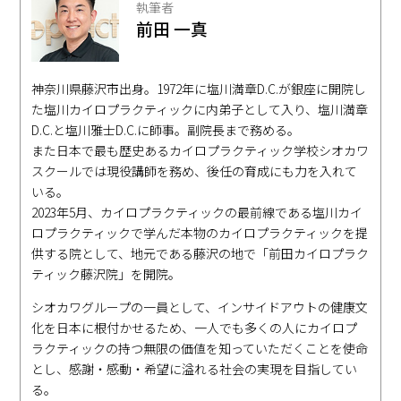
執筆者
前田 一真
神奈川県藤沢市出身。1972年に塩川満章D.C.が銀座に開院し
た塩川カイロプラクティックに内弟子として入り、塩川満章
D.C.と塩川雅士D.C.に師事。副院長まで務める。
また日本で最も歴史あるカイロプラクティック学校シオカワ
スクールでは現役講師を務め、後任の育成にも力を入れて
いる。
2023年5月、カイロプラクティックの最前線である塩川カイ
ロプラクティックで学んだ本物のカイロプラクティックを提
供する院として、地元である藤沢の地で「前田カイロプラク
ティック藤沢院」を開院。
シオカワグループの一員として、インサイドアウトの健康文
化を日本に根付かせるため、一人でも多くの人にカイロプ
ラクティックの持つ無限の価値を知っていただくことを使命
とし、感謝・感動・希望に溢れる社会の実現を目指してい
る。