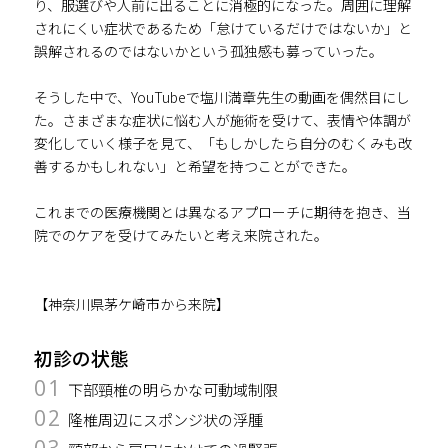
り、服選びや人前に出ることに消極的になった。周囲に理解
されにくい症状であるため「怠けているだけではないか」と
誤解されるのではないかという孤独感も募っていった。
そうした中で、YouTubeで塩川満章先生の動画を偶然目にし
た。さまざまな症状に悩む人が施術を受けて、表情や体調が
変化していく様子を見て、「もしかしたら自分のむくみも改
善するかもしれない」と希望を持つことができた。
これまでの医療機関とは異なるアプローチに期待を抱き、当
院でのケアを受けてみたいと考え来院された。
【神奈川県茅ケ崎市から来院】
初診の状態
01
下部頸椎の明らかな可動域制限
02
隆椎周辺にスポンジ状の浮腫
03