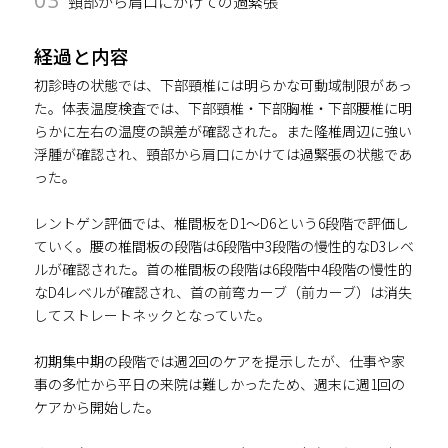
頸部から肩口にかけての過緊張
経過と内容
初診時の状態では、下部頸椎には明らかな可動域制限があっ
た。体表温度検査では、下部頸椎・下部胸椎・下部腰椎に明
らかに左右の温度の誤差が確認された。また隆椎周辺に強い
浮腫が確認され、頸部から肩口にかけては過緊張の状態であ
った。
レントゲン評価では、椎間板をD1～D6という6段階で評価し
ていく。腰の椎間板の段階は6段階中3段階の慢性的なD3レベ
ルが確認された。首の椎間板の段階は6段階中4段階の慢性的
なD4レベルが確認され、首の前弯カーブ（前カーブ）は消失
してストレートネックとなっていた。
初期集中期の段階では週2回のケアを提示したが、仕事や家
事の多忙から平日の来院は難しかったため、週末に週1回の
ケアから開始した。