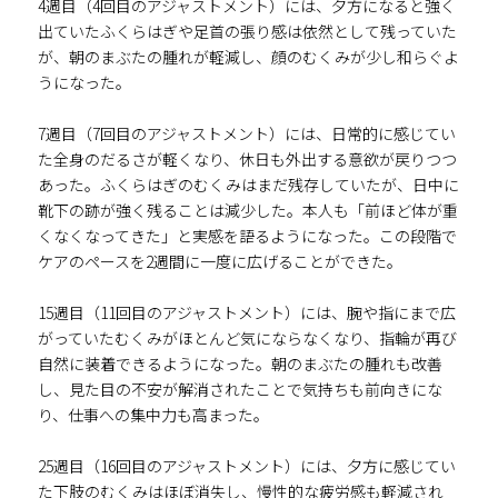
4週目（4回目のアジャストメント）には、夕方になると強く
出ていたふくらはぎや足首の張り感は依然として残っていた
が、朝のまぶたの腫れが軽減し、顔のむくみが少し和らぐよ
うになった。
7週目（7回目のアジャストメント）には、日常的に感じてい
た全身のだるさが軽くなり、休日も外出する意欲が戻りつつ
あった。ふくらはぎのむくみはまだ残存していたが、日中に
靴下の跡が強く残ることは減少した。本人も「前ほど体が重
くなくなってきた」と実感を語るようになった。この段階で
ケアのペースを2週間に一度に広げることができた。
15週目（11回目のアジャストメント）には、腕や指にまで広
がっていたむくみがほとんど気にならなくなり、指輪が再び
自然に装着できるようになった。朝のまぶたの腫れも改善
し、見た目の不安が解消されたことで気持ちも前向きにな
り、仕事への集中力も高まった。
25週目（16回目のアジャストメント）には、夕方に感じてい
た下肢のむくみはほぼ消失し、慢性的な疲労感も軽減され