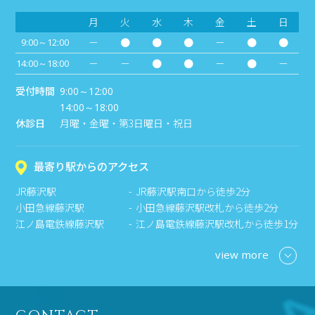
月
火
水
木
金
土
日
－
●
●
●
－
●
●
9:00～12:00
－
－
●
●
－
●
－
14:00～18:00
受付時間
9:00～12:00
14:00～18:00
休診日
月曜・金曜・第3日曜日・祝日
最寄り駅からのアクセス
JR藤沢駅
JR藤沢駅南口から徒歩2分
小田急線藤沢駅
小田急線藤沢駅改札から徒歩2分
江ノ島電鉄線藤沢駅
江ノ島電鉄線藤沢駅改札から徒歩1分
view more