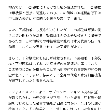
検査では、下部頸椎に明らかな反応が確認された。下部頸椎
は甲状腺と密接に関連しており、この領域の神経機能低下は
甲状腺の働きに直接的な影響を及ぼしてしまう。
また、下部胸椎にも反応がみられたが、この部位は腎臓の働
きと深い関わりがある。腎臓は体内の水分調整を担う臓器で
あるため、この領域での神経機能の乱れは水分代謝の低下を
助長し、むくみを悪化させていた可能性がある。
さらに、下部腰椎にも反応が確認された。下部頸椎・下部胸
椎・下部腰椎はいずれも交感神経の支配領域に属しており、
この領域に負荷が掛かることで活動神経である交感神経の機
能が低下してしまい、結果として全身の代謝や水分調整機能
が低下していたと考えられる。
アジャストメントによってサブラクセーション（根本原因）
が取り除かれ、神経の働きが正常化された結果、甲状腺や腎
臓をはじめとした臓器の機能が回復に向かい、全身の代謝が
改善された。その結果として、慢性的に続いていた全身のむ