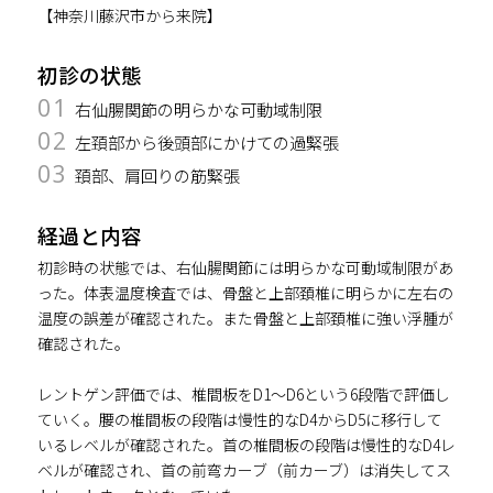
【神奈川藤沢市から来院】
初診の状態
01
右仙腸関節の明らかな可動域制限
02
左頚部から後頭部にかけての過緊張
03
頚部、肩回りの筋緊張
経過と内容
初診時の状態では、右仙腸関節には明らかな可動域制限があ
った。体表温度検査では、骨盤と上部頚椎に明らかに左右の
温度の誤差が確認された。また骨盤と上部頚椎に強い浮腫が
確認された。
レントゲン評価では、椎間板をD1～D6という6段階で評価し
ていく。腰の椎間板の段階は慢性的なD4からD5に移行して
いるレベルが確認された。首の椎間板の段階は慢性的なD4レ
ベルが確認され、首の前弯カーブ（前カーブ）は消失してス