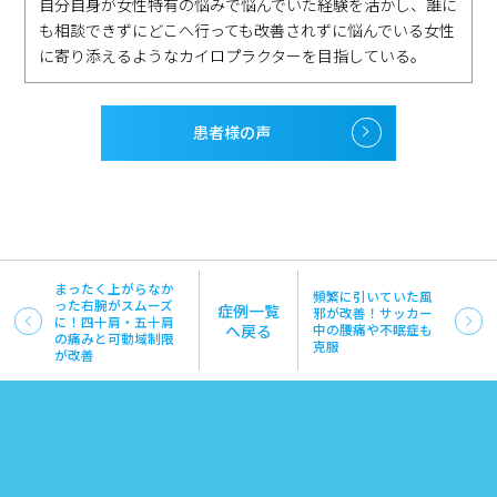
自分自身が女性特有の悩みで悩んでいた経験を活かし、誰に
も相談できずにどこへ行っても改善されずに悩んでいる女性
に寄り添えるようなカイロプラクターを目指している。
患者様の声
まったく上がらなか
頻繁に引いていた風
った右腕がスムーズ
症例一覧
邪が改善！サッカー
に！四十肩・五十肩
へ戻る
中の腰痛や不眠症も
の痛みと可動域制限
克服
が改善