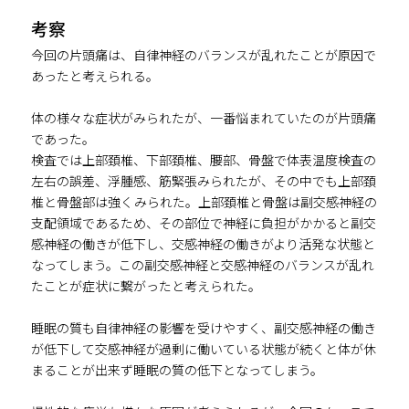
考察
今回の片頭痛は、自律神経のバランスが乱れたことが原因で
あったと考えられる。
体の様々な症状がみられたが、一番悩まれていたのが片頭痛
であった。
検査では上部頚椎、下部頚椎、腰部、骨盤で体表温度検査の
左右の誤差、浮腫感、筋緊張みられたが、その中でも上部頚
椎と骨盤部は強くみられた。上部頚椎と骨盤は副交感神経の
支配領域であるため、その部位で神経に負担がかかると副交
感神経の働きが低下し、交感神経の働きがより活発な状態と
なってしまう。この副交感神経と交感神経のバランスが乱れ
たことが症状に繋がったと考えられた。
睡眠の質も自律神経の影響を受けやすく、副交感神経の働き
が低下して交感神経が過剰に働いている状態が続くと体が休
まることが出来ず睡眠の質の低下となってしまう。