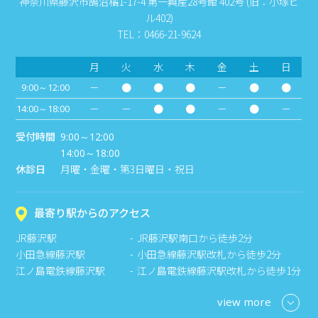
神奈川県藤沢市鵠沼橘1-17-4 第一興産28号館 402号 (旧：小塚ビ
ル402)
TEL：0466-21-9624
月
火
水
木
金
土
日
－
●
●
●
－
●
●
9:00～12:00
－
－
●
●
－
●
－
14:00～18:00
受付時間
9:00～12:00
14:00～18:00
休診日
月曜・金曜・第3日曜日・祝日
最寄り駅からのアクセス
JR藤沢駅
JR藤沢駅南口から徒歩2分
小田急線藤沢駅
小田急線藤沢駅改札から徒歩2分
江ノ島電鉄線藤沢駅
江ノ島電鉄線藤沢駅改札から徒歩1分
view more