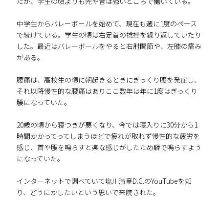
たが、学生の頃よりも光や音は強いところで働いている。
中学生からバレーボールを始めて、現在も週に1度のペース
で続けている。学生の頃は右足首の捻挫を繰り返していたり
した。最近はバレーボールをやると右肘関節や、左膝の痛み
がある。
腰痛は、高校生の頃に朝起きるときにぎっくり腰を発症し、
それ以降慢性的な腰痛はありここ数年は年に1度はぎっくり
腰になっていた。
20歳の頃から寝つきが悪くなり、今では寝入りに30分から1
時間かかってってしまうほどで疲れが取れず慢性的な疲労を
感じ、首や腰を鳴らすと楽な感じがしたため癖で鳴らすよう
になっていた。
インターネットで調べていて塩川満章D.C.のYouTubeを知
り、どうにかしたいという思いで来院された。