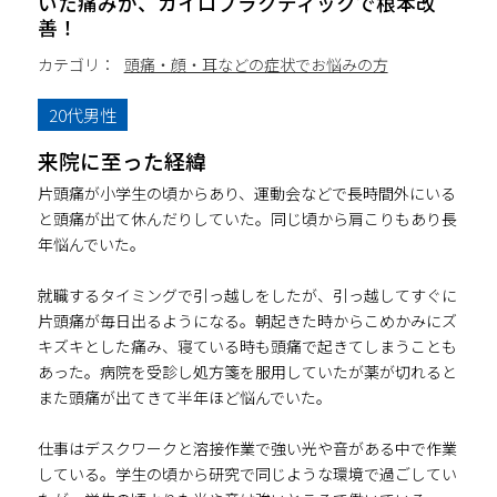
いた痛みが、カイロプラクティックで根本改
善！
カテゴリ：
頭痛・顔・耳などの症状でお悩みの方
20代男性
来院に至った経緯
片頭痛が小学生の頃からあり、運動会などで長時間外にいる
と頭痛が出て休んだりしていた。同じ頃から肩こりもあり長
年悩んでいた。
就職するタイミングで引っ越しをしたが、引っ越してすぐに
片頭痛が毎日出るようになる。朝起きた時からこめかみにズ
キズキとした痛み、寝ている時も頭痛で起きてしまうことも
あった。病院を受診し処方箋を服用していたが薬が切れると
また頭痛が出てきて半年ほど悩んでいた。
仕事はデスクワークと溶接作業で強い光や音がある中で作業
している。学生の頃から研究で同じような環境で過ごしてい