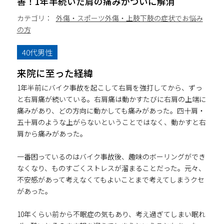
善！1年半続いた肩の痛みがついに解消
カテゴリ：
外傷・スポーツ外傷・上肢下肢の症状でお悩み
の方
40代男性
来院に至った経緯
1年半前にバイク事故を起こして右肩を強打してから、ずっ
と右肩痛が続いている。右肩痛は動かすたびに右肩の上端に
痛みがあり、どの方向に動かしても痛みがあった。四十肩・
五十肩のような上がらないということではなく、動かすと右
肩から痛みがあった。
一番困っているのはバイク事故後、趣味のボーリングができ
なくなり、ものすごくストレスが溜まることだった。元々、
不安感があって考えなくてもよいことまで考えてしまうクセ
があった。
10年くらい前から不眠症の気もあり、考え過ぎてしまい眠れ