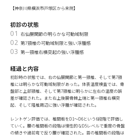
【神奈川県横浜市戸塚区から来院】
初診の状態
01
右仙腸関節の明らかな可動域制限
02
第7頸椎の可動域制限と強い浮腫感
03
第一頸椎右横突起の強い浮腫感
経過と内容
初診時の状態では、右の仙腸関節と第一頸椎、そして第7頸
椎には明らかな可動域制限があった。体表温度検査では、骨
盤部と上部頸椎、そして第7頸椎に明らかに左右の温度の誤
差が確認された。また右上後腸骨棘上端と第一頸椎右横突
起、そして隆椎周辺に強い浮腫が確認された。
レントゲン評価では、椎間板をD1～D6という6段階で評価し
ていく。腰の椎間板の段階は慢性的なD5レベルで重度の骨盤
の傾きや過前弯で反り腰が確認された。首の椎間板の段階は