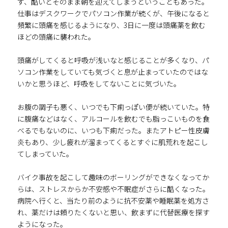
ず、酷いとそのまま朝を迎えてしまうということもあった。
仕事はデスクワークでパソコン作業が続くが、午後になると
頻繁に頭痛を感じるようになり、3日に一度は頭痛薬を飲む
ほどの頭痛に襲われた。
頭痛がしてくると呼吸が浅いなと感じることが多くなり、パ
ソコン作業をしていても気づくと息が止まっていたのではな
いかと思うほど、呼吸をしてないことに気づいた。
お腹の調子も悪く、いつでも下痢っぽい便が続いていた。特
に腹痛などはなく、アルコールを飲むでも脂っこいものを食
べるでもないのに、いつも下痢だった。またアトピー性皮膚
炎もあり、少し疲れが溜まってくるとすぐに肌荒れを起こし
てしまっていた。
バイク事故を起こして趣味のボーリングができなくなってか
らは、ストレスからか不安感や不眠症がさらに酷くなった。
病院へ行くと、当たり前のように抗不安薬や睡眠薬を処方さ
れ、薬だけは頼りたくないと思い、飲まずに代替医療を探す
ようになった。