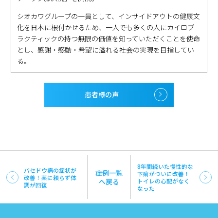
シオカワグループの一員として、インサイドアウトの健康文
化を日本に根付かせるため、一人でも多くの人にカイロプ
ラクティックの持つ無限の価値を知っていただくことを使命
とし、感謝・感動・希望に溢れる社会の実現を目指してい
る。
患者様の声
8年間続いた慢性的な
バセドウ病の症状が
症例一覧
下痢がついに改善！
改善！薬に頼らず体
へ戻る
トイレの心配がなく
調が回復
なった