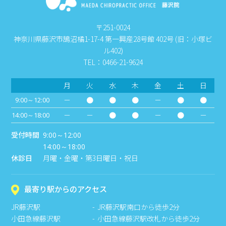
〒251-0024
神奈川県藤沢市鵠沼橘1-17-4 第一興産28号館 402号 (旧：小塚ビ
ル402)
TEL：0466-21-9624
月
火
水
木
金
土
日
－
●
●
●
－
●
●
9:00～12:00
－
－
●
●
－
●
－
14:00～18:00
受付時間
9:00～12:00
14:00～18:00
休診日
月曜・金曜・第3日曜日・祝日
最寄り駅からのアクセス
JR藤沢駅
JR藤沢駅南口から徒歩2分
小田急線藤沢駅
小田急線藤沢駅改札から徒歩2分