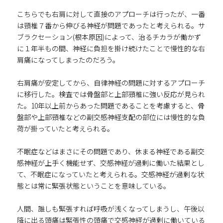
こちらでも右肩に対して直接のアプローチは行ったが、一番
は頸椎７番から伸びる神経が問題であったと考えられる。サ
ブラクセーション(根本原因)によって、治るチカラが働かず
に１年半もの間、神経に負担を掛け続けたことで慢性的な右
肩痛になってしまったのだろう。
右肩痛が安定してから、自律神経の問題に対するアプローチ
に移行した。検査では骨盤部と上部頸椎に強い反応が見られ
た。10年以上前からあった問題であることを考慮すると、骨
盤部や上部頸椎などの副交感神経支配の部位には慢性的な負
荷が掛っていたと考えられる。
不眠症などはまさにその問題であり、休まる神経である副交
感神経が上手く機能せず、交感神経が過剰に働いた結果とし
て、不眠症になっていたと考えられる。交感神経が過剰な状
態とは常に緊張状態ということを意味している。
人間、誰しも緊張すれば呼吸が浅くなってしまうし、午後以
降に出る頭痛は緊張性の頭痛で交感神経が過剰に働いている