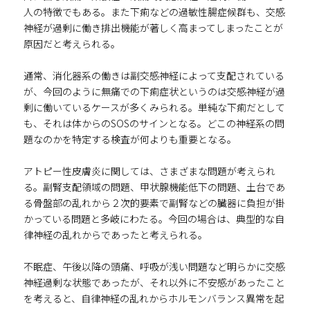
人の特徴でもある。また下痢などの過敏性腸症候群も、交感
神経が過剰に働き排出機能が著しく高まってしまったことが
原因だと考えられる。
通常、消化器系の働きは副交感神経によって支配されている
が、今回のように無痛での下痢症状というのは交感神経が過
剰に働いているケースが多くみられる。単純な下痢だとして
も、それは体からのSOSのサインとなる。どこの神経系の問
題なのかを特定する検査が何よりも重要となる。
アトピー性皮膚炎に関しては、さまざまな問題が考えられ
る。副腎支配領域の問題、甲状腺機能低下の問題、土台であ
る骨盤部の乱れから２次的要素で副腎などの臓器に負担が掛
かっている問題と多岐にわたる。今回の場合は、典型的な自
律神経の乱れからであったと考えられる。
不眠症、午後以降の頭痛、呼吸が浅い問題など明らかに交感
神経過剰な状態であったが、それ以外に不安感があったこと
を考えると、自律神経の乱れからホルモンバランス異常を起