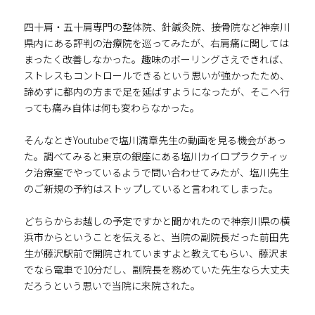
四十肩・五十肩専門の整体院、針鍼灸院、接骨院など神奈川
県内にある評判の治療院を巡ってみたが、右肩痛に関しては
まったく改善しなかった。趣味のボーリングさえできれば、
ストレスもコントロールできるという思いが強かったため、
諦めずに都内の方まで足を延ばすようになったが、そこへ行
っても痛み自体は何も変わらなかった。
そんなときYoutubeで塩川満章先生の動画を見る機会があっ
た。調べてみると東京の銀座にある塩川カイロプラクティッ
ク治療室でやっているようで問い合わせてみたが、塩川先生
のご新規の予約はストップしていると言われてしまった。
どちらからお越しの予定ですかと聞かれたので神奈川県の横
浜市からということを伝えると、当院の副院長だった前田先
生が藤沢駅前で開院されていますよと教えてもらい、藤沢ま
でなら電車で10分だし、副院長を務めていた先生なら大丈夫
だろうという思いで当院に来院された。