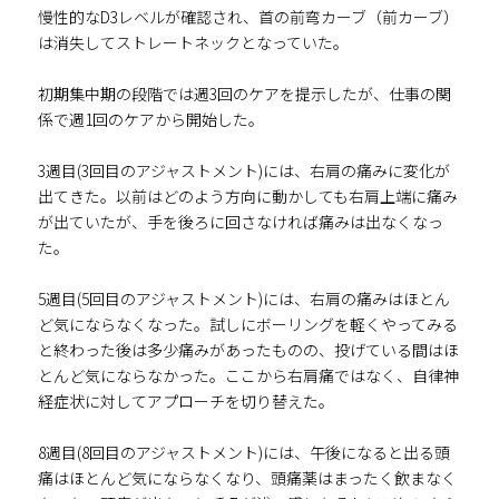
慢性的なD3レベルが確認され、首の前弯カーブ（前カーブ）
は消失してストレートネックとなっていた。
初期集中期の段階では週3回のケアを提示したが、仕事の関
係で週1回のケアから開始した。
3週目(3回目のアジャストメント)には、右肩の痛みに変化が
出てきた。以前はどのよう方向に動かしても右肩上端に痛み
が出ていたが、手を後ろに回さなければ痛みは出なくなっ
た。
5週目(5回目のアジャストメント)には、右肩の痛みはほとん
ど気にならなくなった。試しにボーリングを軽くやってみる
と終わった後は多少痛みがあったものの、投げている間はほ
とんど気にならなかった。ここから右肩痛ではなく、自律神
経症状に対してアプローチを切り替えた。
8週目(8回目のアジャストメント)には、午後になると出る頭
痛はほとんど気にならなくなり、頭痛薬はまったく飲まなく