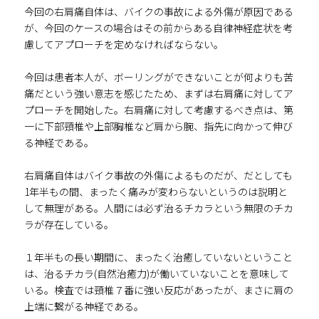
今回の右肩痛自体は、バイクの事故による外傷が原因である
が、今回のケースの場合はその前からある自律神経症状を考
慮してアプローチを定めなければならない。
今回は患者本人が、ボーリングができないことが何よりも苦
痛だという強い意志を感じたため、まずは右肩痛に対してア
プローチを開始した。右肩痛に対して考慮するべき点は、第
一に下部頸椎や上部胸椎など肩から腕、指先に向かって伸び
る神経である。
右肩痛自体はバイク事故の外傷によるものだが、だとしても
1年半もの間、まったく痛みが変わらないというのは説明と
して無理がある。人間には必ず治るチカラという無限のチカ
ラが存在している。
１年半もの長い期間に、まったく治癒していないということ
は、治るチカラ(自然治癒力)が働いていないことを意味して
いる。検査では頸椎７番に強い反応があったが、まさに肩の
上端に繋がる神経である。