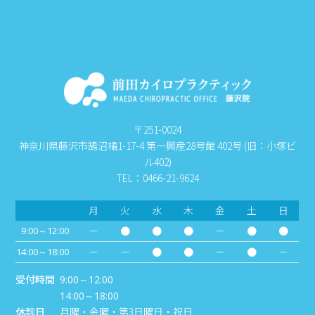
〒251-0024
神奈川県藤沢市鵠沼橘1-17-4 第一興産28号館 402号 (旧：小塚ビ
ル402)
TEL：0466-21-9624
月
火
水
木
金
土
日
－
●
●
●
－
●
●
9:00～12:00
－
－
●
●
－
●
－
14:00～18:00
受付時間
9:00～12:00
14:00～18:00
休診日
月曜・金曜・第3日曜日・祝日