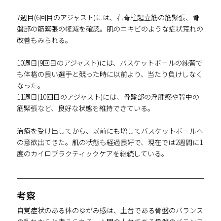
7週目(6回目のアジャスト)には、右脊柱起立筋の筋緊張、骨
盤部の筋緊張の軽減を確認。肌のニキビのような症状荒れの
改善もみられる。
10週目(9回目のアジャスト)には、バスケットボールの練習で
も体格の良い選手と競った時に以前より、当たり負けしなく
なった。
11週目(10回目のアジャスト)には、骨盤部の浮腫感や背中の
筋緊張など、良好な状態を維持できている。
治療を受け出してから、以前にも増してバスケットボールへ
の意欲出てきた。肌の状態も経過良好で、現在では2週間に1
度のカイロプラクティックケアを継続している。
考察
自覚症状のある体のゆがみ感は、土台である骨盤のバランス