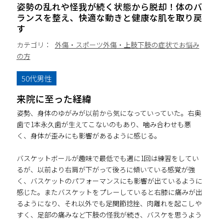
姿勢の乱れや怪我が続く状態から脱却！体のバ
ランスを整え、快適な動きと健康な肌を取り戻
す
カテゴリ：
外傷・スポーツ外傷・上肢下肢の症状でお悩み
の方
50代男性
来院に至った経緯
姿勢、身体のゆがみが以前から気になっていっていた。右奥
歯で1本永久歯が生えてこないのもあり、噛み合わせも悪
く、身体が歪みにも影響があるように感じる。
バスケットボールが趣味で最低でも週に1回は練習をしてい
るが、以前より右肩が下がって後ろに傾いている感覚が強
く、バスケットのパフォーマンスにも影響が出ているように
感じた。またバスケットをプレーしていると右膝に痛みが出
るようになり、それ以外でも足関節捻挫、肉離れを起こしや
すく、足部の痛みなど下肢の怪我が続き、バスケを思うよう