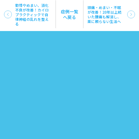
動悸やめまい、消化
頭痛・めまい・不眠
不良が改善！カイロ
症例一覧
が改善！20年以上続
プラクティックで自
へ戻る
いた腰痛も解消し、
律神経の乱れを整え
薬に頼らない生活へ
る