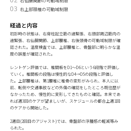
右仙腸関節の可動域制限
03
右上部頚椎の可動域制限
経過と内容
初診時の状態は、右脊柱起立筋の過緊張、右頸部周辺筋肉の
過緊張、右仙腸関節、上部腰椎、右後頭骨の可動域制限が確
認された。温度検査では、上部腰椎と、骨盤部に明らかな温
度の誤差が確認された。
レントゲン評価では、椎間板をD1～D6という6段階で評価し
ていく。椎間板の段階は慢性的なD4→D5の段階と評価し
た。上部腰椎は、第1腰椎に椎骨の変形がみられ、本人に以
前、転倒や交通事故などの外傷の確認をしたところ既往歴が
なかったため、慢性的に変形してきたものと確認。本来であ
れば週3回のケアが望ましいが、スケジュールの都合上週1回
のケアから開始した。
2週目(2回目のアジャスト)では、骨盤部の浮腫感の軽減等み
られた。