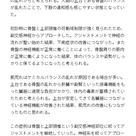
の乱れからと考えられる。人間の土台である骨盤のバランス
が乱れたことで、下肢の違和感も感じやすい状態となってい
た。
初診時に骨盤と上部頸椎の可動域制限が強く見られたため、
副交感神経からアプローチした。アジャストメントで神経の
流れが整い始めた結果、下痢症状の改善につながった。また
骨盤の神経機能が正常に働くことによって、骨盤周りの筋肉
が正常に働くようになった結果、体のバランスや姿勢がしっ
かりと保てるようになったと考えられる。
肌荒れはケミカルバランスの乱れが原因である場合が多い。
土台である骨盤の乱れから肝臓や副腎といった排毒機能をも
った臓器に過度な負担がかかり、体内の毒素が蓄積されてい
たためと考えられる。土台が安定してきて各臓器につながっ
ている神経機能が改善された結果、肌荒れの改善にもつなが
ったものと思われる。
この症例は骨盤と上部頸椎という副交感神経部位に絞ってア
ジャストメントを継続していった。神経系を絞ってアプロー