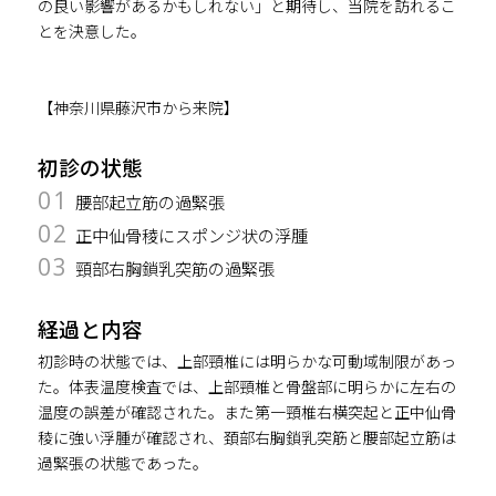
の良い影響があるかもしれない」と期待し、当院を訪れるこ
とを決意した。
【神奈川県藤沢市から来院】
初診の状態
01
腰部起立筋の過緊張
02
正中仙骨稜にスポンジ状の浮腫
03
頸部右胸鎖乳突筋の過緊張
経過と内容
初診時の状態では、上部頸椎には明らかな可動域制限があっ
た。体表温度検査では、上部頸椎と骨盤部に明らかに左右の
温度の誤差が確認された。また第一頸椎右横突起と正中仙骨
稜に強い浮腫が確認され、頚部右胸鎖乳突筋と腰部起立筋は
過緊張の状態であった。