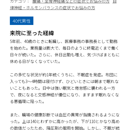
カテゴリ：
腰痛・坐骨神経痛などの症状でお悩みの方
自
律神経・ホルモンバランスの症状でお悩みの方
40代男性
来院に至った経緯
5年前、40歳のときに転職し、医療事務の事務長として勤務
を始めた。業務量は膨大で、毎日のように終電近くまで働く
日々が続いた。さらに、休日出勤も増え、気づけばまともに
休める日がなくなっていた。
この多忙な状況が約1年続くうちに、不眠症を発症。布団に
入っても3～4時間は寝付けず、ひどいときには朝まで眠れな
いこともあった。日中は強い眠気と倦怠感に襲われる一方
で、夜になると交感神経が優位になり、ますます眠れなくな
る悪循環に陥った。
また、職場の健康診断では血圧の異常が指摘されるようにな
った。上は140とわずかに高かったが、下が110とかなり高め
の数値だったため、降圧剤の服用を開始。しかし、不眠が続