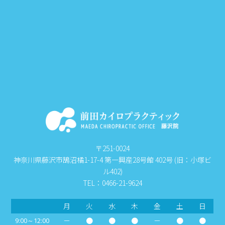
〒251-0024
神奈川県藤沢市鵠沼橘1-17-4 第一興産28号館 402号 (旧：小塚ビ
ル402)
TEL：0466-21-9624
月
火
水
木
金
土
日
－
●
●
●
－
●
●
9:00～12:00