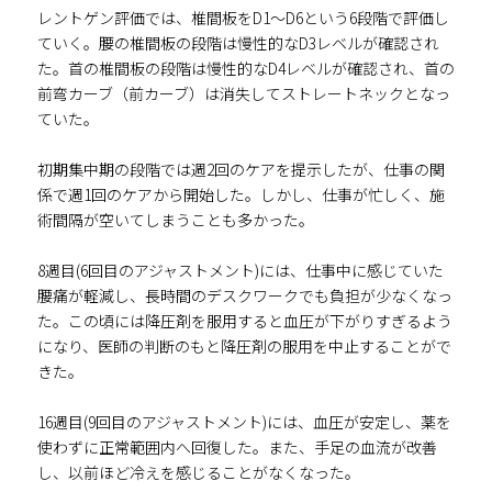
レントゲン評価では、椎間板をD1～D6という6段階で評価し
ていく。腰の椎間板の段階は慢性的なD3レベルが確認され
た。首の椎間板の段階は慢性的なD4レベルが確認され、首の
前弯カーブ（前カーブ）は消失してストレートネックとなっ
ていた。
初期集中期の段階では週2回のケアを提示したが、仕事の関
係で週1回のケアから開始した。しかし、仕事が忙しく、施
術間隔が空いてしまうことも多かった。
8週目(6回目のアジャストメント)には、仕事中に感じていた
腰痛が軽減し、長時間のデスクワークでも負担が少なくなっ
た。この頃には降圧剤を服用すると血圧が下がりすぎるよう
になり、医師の判断のもと降圧剤の服用を中止することがで
きた。
16週目(9回目のアジャストメント)には、血圧が安定し、薬を
使わずに正常範囲内へ回復した。また、手足の血流が改善
し、以前ほど冷えを感じることがなくなった。