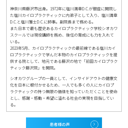
神奈川県藤沢市出身。1972年に塩川満章D.C.が銀座に開院し
た塩川カイロプラクティックに内弟子として入り、塩川満章
D.C.と塩川雅士D.C.に師事。副院長まで務める。
また日本で最も歴史あるカイロプラクティック学校シオカワ
スクールでは現役講師を務め、後任の育成にも力を入れて
いる。
2023年5月、カイロプラクティックの最前線である塩川カイ
ロプラクティックで学んだ本物のカイロプラクティックを提
供する院として、地元である藤沢の地で「前田カイロプラク
ティック藤沢院」を開院。
シオカワグループの一員として、インサイドアウトの健康文
化を日本に根付かせるため、一人でも多くの人にカイロプ
ラクティックの持つ無限の価値を知っていただくことを使命
とし、感謝・感動・希望に溢れる社会の実現を目指してい
る。
患者様の声