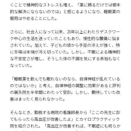
くことで精神的なストレスも増え、「薬に頼るだけでは根本
的な解決にならないのでは」と感じるようになり、睡眠薬の
服用はやめることにした。
さらに、社会人になって以来、20年以上にわたりデスクワー
ク中心の生活を送っていたこともあり、慢性的な腰痛に悩ま
されていた。加えて、子どもの頃から手足の冷えが強く、特
に冬場は末端が冷え切っていた。しかし、不眠による精神的
な不安定さが増し、そうした体の不調を気にする余裕もなく
なっていた。
「睡眠薬を飲んでも眠れないのなら、自律神経が乱れている
のではないか」と考え、自律神経の調整に効果があると評判
の鍼灸院を半年間にわたって受診。しかし、期待していた改
善はまったく見られなかった。
そんなとき、勤務する病院の看護師長から「ここの先生に診
てもらったら高血圧が改善したよ」とカイロプラクティック
院を紹介された。「高血圧が改善すれば、不眠症にも何らか