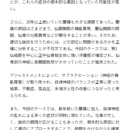
とが、これらの症状の根本的な要因となっていた可能性が高
い。
さらに、20年以上続いていた腰痛も大きな課題であった。腰
痛の原因はさまざまで、仙腸関節の機能異常、腰仙関節の問
題、仙骨の分節異常などが関与することが多い。そのため、
適切な施術を行うためには、どの部位に問題があるのかを正
確に分析することが不可欠である。今回のケースでは、第3
仙結節を中心に正中仙骨稜全体に強い浮腫感が確認され、仙
骨部の神経に長期間負荷がかかっていたことが推測された。
アジャストメントによって、サブラクセーション（神経の機
能障害）が取り除かれ、自律神経のバランスが正常に戻った
結果、不眠症、高血圧、末端冷え性の改善につながったと考
えられる。
また、今回のケースでは、長年続いた腰痛に加え、自律神経
の乱れによる多くの症状が同時に現れていた。仕事が忙し
く、施術の間隔が広がることもあったが、根本的な原因に対
して適切にアプローチすることで、時間をかけながらも確実