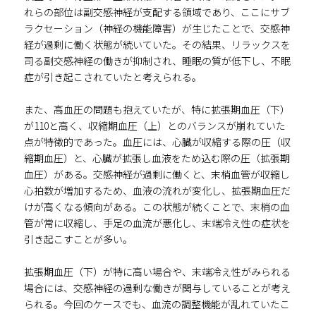
れらの部位は副交感神経が支配する領域であり、ここにサブ
ラクセーション（神経の機能障害）が生じたことで、交感神
経が過剰に働く状態が続いていた。その結果、リラックスを
司る副交感神経の働きが抑制され、睡眠の質が低下し、不眠
症が引き起こされていたと考えられる。
また、高血圧の問題も抱えていたが、特に拡張期血圧（下）
が110と高く、収縮期血圧（上）とのバランスが崩れていた
点が特徴的であった。血圧には、心臓が収縮する際の圧（収
縮期血圧）と、心臓が拡張し血液をため込む際の圧（拡張期
血圧）がある。交感神経が過剰に働くと、末梢血管が収縮し
心拍数が増加するため、血液の流れが変化し、拡張期血圧だ
けが高くなる傾向がある。この状態が続くことで、末梢の血
管が常に収縮し、手足の血流が悪化し、末端冷え性の症状を
引き起こすことが多い。
拡張期血圧（下）が特に高い場合や、末端冷え性がみられる
場合には、交感神経の過剰な働きが関与していることが考え
られる。今回のケースでも、血流の調整機能が乱れていたこ