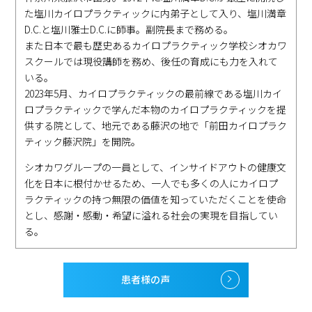
た塩川カイロプラクティックに内弟子として入り、塩川満章
D.C.と塩川雅士D.C.に師事。副院長まで務める。
また日本で最も歴史あるカイロプラクティック学校シオカワ
スクールでは現役講師を務め、後任の育成にも力を入れて
いる。
2023年5月、カイロプラクティックの最前線である塩川カイ
ロプラクティックで学んだ本物のカイロプラクティックを提
供する院として、地元である藤沢の地で「前田カイロプラク
ティック藤沢院」を開院。
シオカワグループの一員として、インサイドアウトの健康文
化を日本に根付かせるため、一人でも多くの人にカイロプ
ラクティックの持つ無限の価値を知っていただくことを使命
とし、感謝・感動・希望に溢れる社会の実現を目指してい
る。
患者様の声