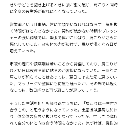
きや子どもを抱き上げるときに腰が重く感じ、肩こりと同時
に全身の疲労感が取れにくくなっていった。
営業職という仕事柄、常に笑顔でいなければならず、気を抜
く時間がほとんどなかった。契約が続かない時期やプレッシ
ャーの強い商談では、緊張で体がこわばり、肩こりがさらに
悪化していった。夜も体の力が抜けず、眠りが浅くなる日が
増えていった。
市販の湿布や鎮痛剤は若いころから常備しており、肩こりが
ひどい日は夜寝る前に貼るのが習慣になっていた。一時的に
肩こりが和らぐことはあっても、翌日にはまた元に戻ってい
た。マッサージや整体にも何度も通ったが、その場では軽く
なっても、数日経つと再び肩こりが戻ってしまう。
そうした生活を何年も繰り返すうちに、「肩こりは一生付き
合うもの」と思うようになっていった。出産後は腰痛も加わ
り、体全体の疲労が抜けなくなっていったが、忙しさに追わ
れて自分の体と向き合う時間もなかった。気づけば、慢性的