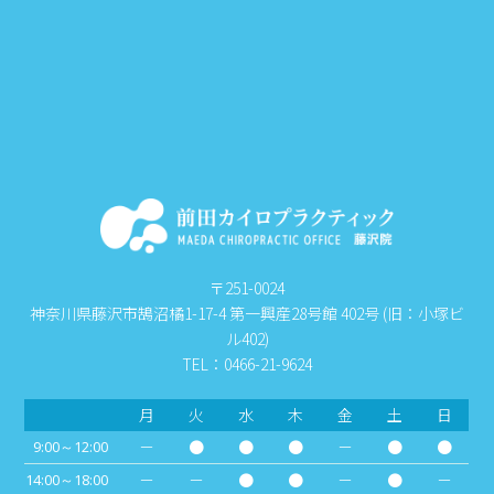
〒251-0024
神奈川県藤沢市鵠沼橘1-17-4 第一興産28号館 402号 (旧：小塚ビ
ル402)
TEL：0466-21-9624
月
火
水
木
金
土
日
－
●
●
●
－
●
●
9:00～12:00
－
－
●
●
－
●
－
14:00～18:00