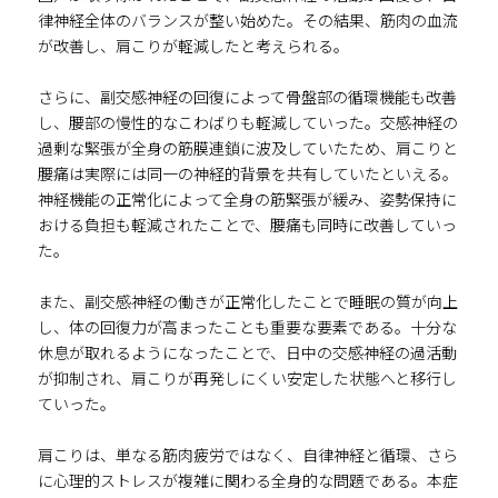
律神経全体のバランスが整い始めた。その結果、筋肉の血流
が改善し、肩こりが軽減したと考えられる。
さらに、副交感神経の回復によって骨盤部の循環機能も改善
し、腰部の慢性的なこわばりも軽減していった。交感神経の
過剰な緊張が全身の筋膜連鎖に波及していたため、肩こりと
腰痛は実際には同一の神経的背景を共有していたといえる。
神経機能の正常化によって全身の筋緊張が緩み、姿勢保持に
おける負担も軽減されたことで、腰痛も同時に改善していっ
た。
また、副交感神経の働きが正常化したことで睡眠の質が向上
し、体の回復力が高まったことも重要な要素である。十分な
休息が取れるようになったことで、日中の交感神経の過活動
が抑制され、肩こりが再発しにくい安定した状態へと移行し
ていった。
肩こりは、単なる筋肉疲労ではなく、自律神経と循環、さら
に心理的ストレスが複雑に関わる全身的な問題である。本症