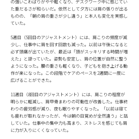
の強いこわばりがやや軽くなり、デスクワーク中に感じてい
た重だるさが和らいだ。依然として夕方には肩の張りが出る
ものの、「朝の肩の重さが少し違う」と本人も変化を実感し
ていた。
5週目（5回目のアジャストメント）には、肩こりの頻度が減
少し、仕事中に肩を回す回数も減った。以前は午後になると
必ず頭痛が出ていたが、最近は「頭がスッキリする時間が増
えた」と語っていた。姿勢も安定し、肩の位置が自然に整う
ようになった。腰の重さも軽くなり、子どもを抱き上げる動
作が楽になった。この段階でケアのペースを2週間に一度に
広げることができた。
11週目（8回目のアジャストメント）には、肩こりの程度が
明らかに軽減し、肩甲骨まわりの可動性が改善した。仕事終
わりの疲労感が減り、夜も眠りやすくなった。「以前は寝て
も疲れが取れなかったが、今は朝の目覚めが全然違う」と話
していた。仕事中の集中力も高まり、ストレスを感じても肩
に力が入りにくくなっていた。