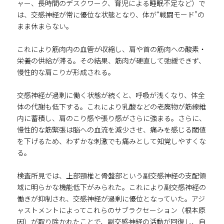
ャー、長時間のデスクワーク、育児による睡眠不足など）で
は、交感神経が常に優位な状態となり、体が“戦闘モード”の
まま休まらない。
これにより筋肉内の血管が収縮し、肩や首の筋肉への酸素・
栄養の供給が滞る。その結果、筋肉が硬直して弛緩できず、
慢性的な肩こりが形成される。
交感神経が過剰に働く状態が続くと、呼吸が浅くなり、体全
体の代謝も低下する。これにより乳酸などの老廃物が筋線維
内に蓄積し、肩のこり感や張り感がさらに強まる。さらに、
慢性的な筋緊張は脳への血流を減少させ、痛みを感じる閾値
を下げるため、わずかな刺激でも痛みとして知覚しやすくな
る。
検査所見では、上部頸椎と骨盤部という副交感神経の支配領
域に明らかな機能低下がみられた。これにより副交感神経の
働きが抑制され、交感神経が過剰に優位となっていた。アジ
ャストメントによってこれらのサブラクセーション（根本原
因）が取り除かれたことで、副交感神経の活動が回復し、自