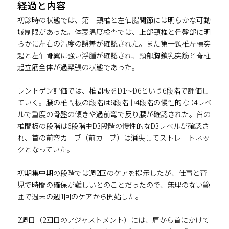
経過と内容
初診時の状態では、第一頸椎と左仙腸関節には明らかな可動
域制限があった。体表温度検査では、上部頸椎と骨盤部に明
らかに左右の温度の誤差が確認された。また第一頸椎左横突
起と左仙骨翼に強い浮腫が確認され、頸部胸鎖乳突筋と脊柱
起立筋全体が過緊張の状態であった。
レントゲン評価では、椎間板をD1～D6という6段階で評価し
ていく。腰の椎間板の段階は6段階中4段階の慢性的なD4レベ
ルで重度の骨盤の傾きや過前弯で反り腰が確認された。首の
椎間板の段階は6段階中D3段階の慢性的なD3レベルが確認さ
れ、首の前弯カーブ（前カーブ）は消失してストレートネッ
クとなっていた。
初期集中期の段階では週2回のケアを提示したが、仕事と育
児で時間の確保が難しいとのことだったので、無理のない範
囲で週末の週1回のケアから開始した。
2週目（2回目のアジャストメント）には、肩から首にかけて