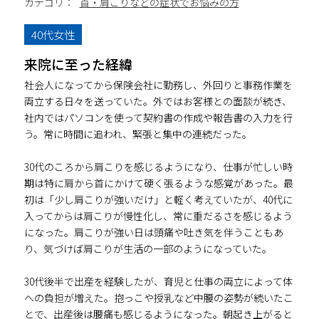
カテゴリ：
首・肩こりなどの症状でお悩みの方
40代女性
来院に至った経緯
社会人になってから保険会社に勤務し、外回りと事務作業を
両立する日々を送っていた。外ではお客様との面談が続き、
社内ではパソコンを使って契約書の作成や報告書の入力を行
う。常に時間に追われ、緊張と集中の連続だった。
30代のころから肩こりを感じるようになり、仕事が忙しい時
期は特に肩から首にかけて硬く張るような感覚があった。最
初は「少し肩こりが強いだけ」と軽く考えていたが、40代に
入ってからは肩こりが慢性化し、常に重だるさを感じるよう
になった。肩こりが強い日は頭痛や吐き気を伴うこともあ
り、気づけば肩こりが生活の一部のようになっていた。
30代後半で出産を経験したが、育児と仕事の両立によって体
への負担が増えた。抱っこや授乳など中腰の姿勢が続いたこ
とで、出産後は腰痛も感じるようになった。朝起き上がると