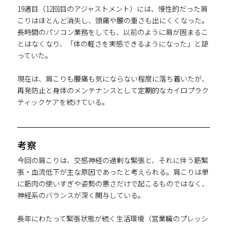
19週目（12回目のアジャストメント）には、慢性的だった肩
こりはほとんど消失し、頭痛や腰の重さも出にくくなった。
長時間のパソコン業務をしても、以前のように肩が固まるこ
とはなくなり、「体の軽さを実感できるようになった」と語
っていた。
現在は、肩こりも腰痛も気にならない程度に落ち着いたが、
再発防止と身体のメンテナンスとして定期的なカイロプラク
ティックケアを続けている。
考察
今回の肩こりは、交感神経の過剰な緊張と、それに伴う筋緊
張・血流低下が主な原因であったと考えられる。肩こりは単
に筋肉の使いすぎや姿勢の悪さだけで起こるものではなく、
神経系のバランスが深く関与している。
長年にわたって緊張状態が続く生活環境（営業職のプレッシ