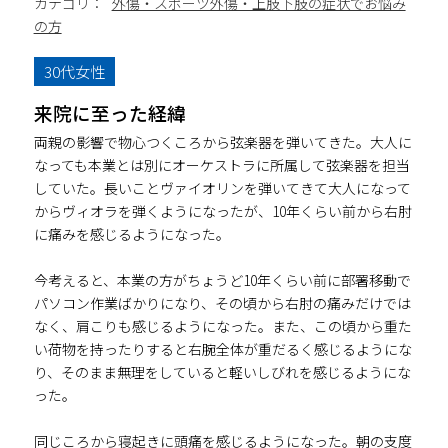
カテゴリ：
外傷・スポーツ外傷・上肢下肢の症状でお悩み
の方
30代女性
来院に至った経緯
両親の影響で物心つくころから弦楽器を弾いてきた。大人に
なっても本業とは別にオーケストラに所属して弦楽器を担当
していた。長いことヴァイオリンを弾いてきて大人になって
からヴィオラを弾くようになったが、10年くらい前から右肘
に痛みを感じるようになった。
今考えると、本業の方がちょうど10年くらい前に部署移動で
パソコン作業ばかりになり、その頃から右肘の痛みだけでは
なく、肩こりも感じるようになった。また、この頃から重た
い荷物を持ったりすると右腕全体が重だるく感じるようにな
り、そのまま無理をしていると軽いしびれを感じるようにな
った。
同じころから寝起きに頭痛を感じるようになった。朝の支度