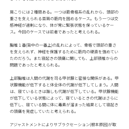
肩こりには２種類ある。一つは筋骨格系の乱れから、頭部の
重さを支えられる首肩の筋肉を固めるケース。もう一つは交
感神経が過剰になり、体が常に緊張状態を保っているケー
ス。今回のケースでは前者であったと考えられる。
胸椎１番(背中の一番上)の乱れによって、骨格で頭部の重さ
を支えられず、神経を保護するために筋肉の硬直を強めてい
たのだろう。また寝起きの頭痛に関しても、上部頸椎からの
問題であったと考えられる。
上部胸椎は人間の代謝を司る甲状腺と密接な関係がある。甲
状腺機能が低下すると体全体の代謝が低下してしまう。人間
は、寝ているときは誰しも代謝が低下している。甲状腺機能
が低下している状態によって、寝ているときの代謝はさらに
低下し、寝ている間に体に毒素が溜まった結果として寝起き
の頭痛を発症していたと考えられる。
アジャストメントによりサブラクセーション(根本原因)が取