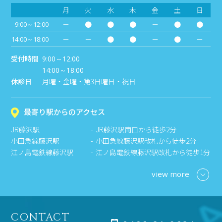
月
火
水
木
金
土
日
－
●
●
●
－
●
●
9:00～12:00
－
－
●
●
－
●
－
14:00～18:00
受付時間
9:00～12:00
14:00～18:00
休診日
月曜・金曜・第3日曜日・祝日
最寄り駅からのアクセス
JR藤沢駅
JR藤沢駅南口から徒歩2分
小田急線藤沢駅
小田急線藤沢駅改札から徒歩2分
江ノ島電鉄線藤沢駅
江ノ島電鉄線藤沢駅改札から徒歩1分
view more
CONTACT