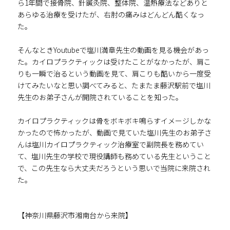
ら1年間で接骨院、針鍼灸院、整体院、温熱療法などありと
あらゆる治療を受けたが、右肘の痛みはどんどん酷くなっ
た。
そんなときYoutubeで塩川満章先生の動画を見る機会があっ
た。カイロプラクティックは受けたことがなかったが、肩こ
りも一瞬で治るという動画を見て、肩こりも酷いから一度受
けてみたいなと思い調べてみると、たまたま藤沢駅前で塩川
先生のお弟子さんが開院されていることを知った。
カイロプラクティックは骨をボキボキ鳴らすイメージしかな
かったので怖かったが、動画で見ていた塩川先生のお弟子さ
んは塩川カイロプラクティック治療室で副院長を務めてい
て、塩川先生の学校で現役講師も務めている先生ということ
で、この先生なら大丈夫だろうという思いで当院に来院され
た。
【神奈川県藤沢市湘南台から来院】