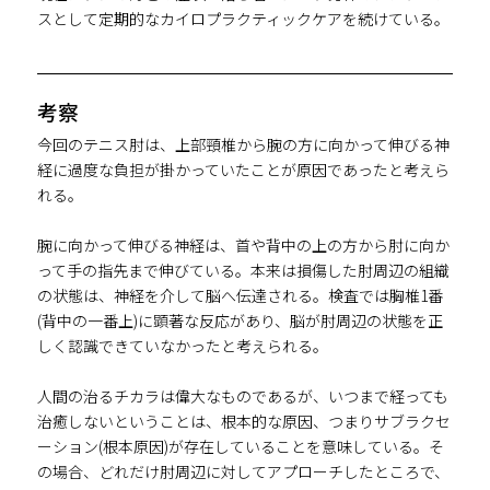
スとして定期的なカイロプラクティックケアを続けている。
考察
今回のテニス肘は、上部頸椎から腕の方に向かって伸びる神
経に過度な負担が掛かっていたことが原因であったと考えら
れる。
腕に向かって伸びる神経は、首や背中の上の方から肘に向か
って手の指先まで伸びている。本来は損傷した肘周辺の組織
の状態は、神経を介して脳へ伝達される。検査では胸椎1番
(背中の一番上)に顕著な反応があり、脳が肘周辺の状態を正
しく認識できていなかったと考えられる。
人間の治るチカラは偉大なものであるが、いつまで経っても
治癒しないということは、根本的な原因、つまりサブラクセ
ーション(根本原因)が存在していることを意味している。そ
の場合、どれだけ肘周辺に対してアプローチしたところで、