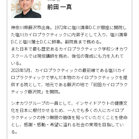
前田 一真
神奈川県藤沢市出身。1972年に塩川満章D.C.が銀座に開院し
た塩川カイロプラクティックに内弟子として入り、塩川満章
D.C.と塩川雅士D.C.に師事。副院長まで務める。
また日本で最も歴史あるカイロプラクティック学校シオカワ
スクールでは現役講師を務め、後任の育成にも力を入れて
いる。
2023年5月、カイロプラクティックの最前線である塩川カイ
ロプラクティックで学んだ本物のカイロプラクティックを提
供する院として、地元である藤沢の地で「前田カイロプラク
ティック藤沢院」を開院。
シオカワグループの一員として、インサイドアウトの健康文
化を日本に根付かせるため、一人でも多くの人にカイロプ
ラクティックの持つ無限の価値を知っていただくことを使命
とし、感謝・感動・希望に溢れる社会の実現を目指してい
る。