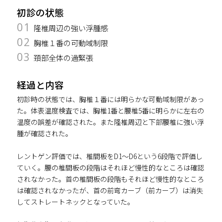
初診の状態
01
隆椎周辺の強い浮腫感
02
胸椎１番の可動域制限
03
頚部全体の過緊張
経過と内容
初診時の状態では、胸椎１番には明らかな可動域制限があっ
た。体表温度検査では、胸椎1番と腰椎5番に明らかに左右の
温度の誤差が確認された。また隆椎周辺と下部腰椎に強い浮
腫が確認された。
レントゲン評価では、椎間板をD1～D6という6段階で評価し
ていく。腰の椎間板の段階はそれほど慢性的なところは確認
されなかった。首の椎間板の段階もそれほど慢性的なところ
は確認されなかったが、首の前弯カーブ（前カーブ）は消失
してストレートネックとなっていた。