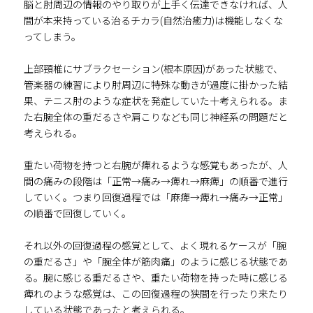
脳と肘周辺の情報のやり取りが上手く伝達できなければ、人
間が本来持っている治るチカラ(自然治癒力)は機能しなくな
ってしまう。
上部頸椎にサブラクセーション(根本原因)があった状態で、
管楽器の練習により肘周辺に特殊な動きが過度に掛かった結
果、テニス肘のような症状を発症していた十考えられる。ま
た右腕全体の重だるさや肩こりなども同じ神経系の問題だと
考えられる。
重たい荷物を持つと右腕が痺れるような感覚もあったが、人
間の痛みの段階は「正常→痛み→痺れ→麻痺」の順番で進行
していく。つまり回復過程では「麻痺→痺れ→痛み→正常」
の順番で回復していく。
それ以外の回復過程の感覚として、よく現れるケースが「腕
の重だるさ」や「腕全体が筋肉痛」のように感じる状態であ
る。腕に感じる重だるさや、重たい荷物を持った時に感じる
痺れのような感覚は、この回復過程の狭間を行ったり来たり
している状態であったと考えられる。