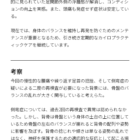
的に見られていた足関節外側の浮腫感が解消し、コンディシ
ョンの向上を実感。また、頭痛も発症せず症状は安定してい
る。
現在では、身体のバランスを維持し再発を防ぐためのメンテ
ナンスが重要となるため、引き続き定期的なカイロプラクテ
ィックケアを継続しています。
考察
今回の慢性的な腰痛や繰り返す足首の捻挫、そして側弯症の
疑いによる二度の再検査が必要になった背景には、骨盤のバ
ランスの乱れが大きく関与していると考えらた。
側弯症については、過去2回の再検査で異常は認められなか
った。しかし、背骨は骨盤という身体の土台の上に位置して
いるため骨盤の左右のバランスが崩れると背骨の配列や姿勢
に影響を及ぼす。背骨の捻じれや傾きは単なる姿勢の乱れで
はなく、神経を保護するための適応的な反応として起こる場