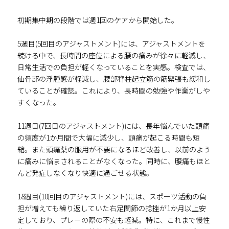
初期集中期の段階では週1回のケアから開始した。
5週目(5回目のアジャストメント)には、アジャストメントを
続ける中で、長時間の座位による腰の痛みが徐々に軽減し、
日常生活での負担が軽くなっていることを実感。検査では、
仙骨部の浮腫感が軽減し、腰部脊柱起立筋の筋緊張も緩和し
ていることが確認。これにより、長時間の勉強や作業がしや
すくなった。
11週目(7回目のアジャストメント)には、長年悩んでいた頭痛
の頻度が1か月間で大幅に減少し、頭痛が起こる時間も短
縮。また頭痛薬の服用が不要になるほど改善し、以前のよう
に痛みに悩まされることがなくなった。同時に、腰痛もほと
んど発症しなくなり快適に過ごせる状態。
18週目(10回目のアジャストメント)には、スポーツ活動の負
担が増えても繰り返していた右足関節の捻挫が1か月以上安
定しており、プレーの際の不安も軽減。特に、これまで慢性