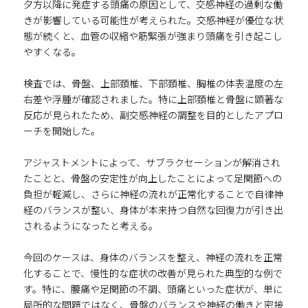
夕方以降に発症する頭痛の原因として、交感神経の過剰な働
きが影響している可能性が考えられた。交感神経が優位な状
態が続くと、血管の収縮や筋緊張が強まり頭痛を引き起こし
やすくなる。
検査では、骨盤、上部頚椎、下部頚椎、胸椎の体表温度の左
右差や浮腫が確認されました。特に上部頚椎と骨盤に顕著な
反応が見られたため、副交感神経の調整を目的としたアプロ
ーチを開始した。
アジャストメントによって、サブラクセーションが解消され
たことと、骨盤の安定性が向上したことによって足関節への
負担が軽減し、さらに神経の流れが正常化することで自律神
経のバランスが整い、身体が本来持つ自然な回復力が引き出
されるようになったと考える。
今回のケースは、身体のバランスを整え、神経の流れを正常
化することで、慢性的な症状の改善が見られた典型的な例で
す。特に、腰痛や足関節の不調、頭痛といった症状が、単に
局所的な問題ではなく、骨盤のバランスや神経の働きと密接