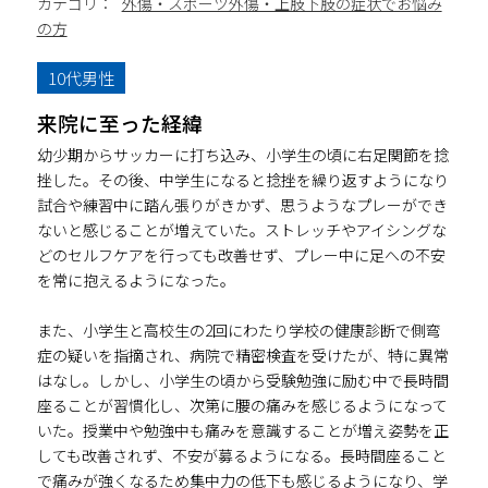
カテゴリ：
外傷・スポーツ外傷・上肢下肢の症状でお悩み
の方
10代男性
来院に至った経緯
幼少期からサッカーに打ち込み、小学生の頃に右足関節を捻
挫した。その後、中学生になると捻挫を繰り返すようになり
試合や練習中に踏ん張りがきかず、思うようなプレーができ
ないと感じることが増えていた。ストレッチやアイシングな
どのセルフケアを行っても改善せず、プレー中に足への不安
を常に抱えるようになった。
また、小学生と高校生の2回にわたり学校の健康診断で側弯
症の疑いを指摘され、病院で精密検査を受けたが、特に異常
はなし。しかし、小学生の頃から受験勉強に励む中で長時間
座ることが習慣化し、次第に腰の痛みを感じるようになって
いた。授業中や勉強中も痛みを意識することが増え姿勢を正
しても改善されず、不安が募るようになる。長時間座ること
で痛みが強くなるため集中力の低下も感じるようになり、学