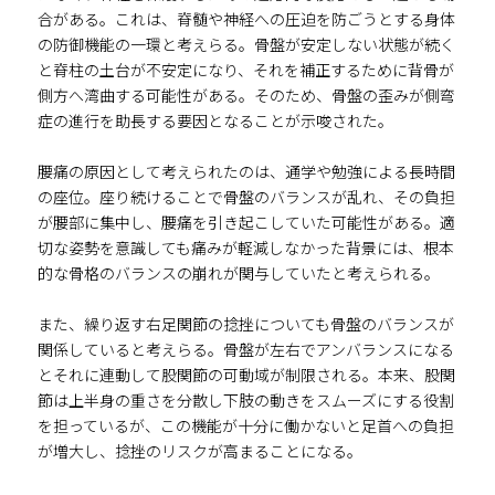
合がある。これは、脊髄や神経への圧迫を防ごうとする身体
の防御機能の一環と考えらる。骨盤が安定しない状態が続く
と脊柱の土台が不安定になり、それを補正するために背骨が
側方へ湾曲する可能性がある。そのため、骨盤の歪みが側弯
症の進行を助長する要因となることが示唆された。
腰痛の原因として考えられたのは、通学や勉強による長時間
の座位。座り続けることで骨盤のバランスが乱れ、その負担
が腰部に集中し、腰痛を引き起こしていた可能性がある。適
切な姿勢を意識しても痛みが軽減しなかった背景には、根本
的な骨格のバランスの崩れが関与していたと考えられる。
また、繰り返す右足関節の捻挫についても骨盤のバランスが
関係していると考えらる。骨盤が左右でアンバランスになる
とそれに連動して股関節の可動域が制限される。本来、股関
節は上半身の重さを分散し下肢の動きをスムーズにする役割
を担っているが、この機能が十分に働かないと足首への負担
が増大し、捻挫のリスクが高まることになる。