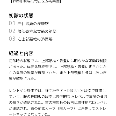
【神奈川県横浜市西区から来院】
初診の状態
01
右仙骨翼の浮腫感
02
腰部脊柱起立筋の筋緊
03
右上部頚椎の過緊張
経過と内容
初診時の状態では、上部頚椎と骨盤には明らかな可動域制限
があった。体表温度検査では、上部頚椎と骨盤に明らかに左
右の温度の誤差が確認された。また上部頚椎と骨盤に強い浮
腫が確認された。
レントゲン評価では、椎間板をD1～D6という6段階で評価し
ていく。腰の椎間板の段階は慢性的なD3レベルで重度の骨盤
の傾きが確認された。首の椎間板の段階は慢性的なD3レベル
が確認され、首の前弯カーブ（前カーブ）は消失してストレ
ートネックとなっていた。