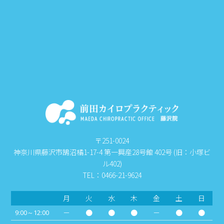
〒251-0024
神奈川県藤沢市鵠沼橘1-17-4 第一興産28号館 402号 (旧：小塚ビ
ル402)
TEL：0466-21-9624
月
火
水
木
金
土
日
－
●
●
●
－
●
●
9:00～12:00