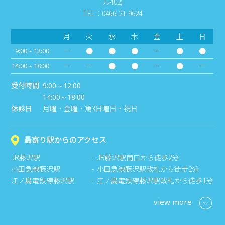
ル402)
TEL：0466-21-9624
月
火
水
木
金
土
日
－
●
●
●
－
●
●
9:00～12:00
－
－
●
●
－
●
－
14:00～18:00
受付時間
9:00～12:00
14:00～18:00
休診日
月曜・金曜・第3日曜日・祝日
最寄り駅からのアクセス
JR藤沢駅
JR藤沢駅南口から徒歩2分
小田急線藤沢駅
小田急線藤沢駅改札から徒歩2分
江ノ島電鉄線藤沢駅
江ノ島電鉄線藤沢駅改札から徒歩1分
view more