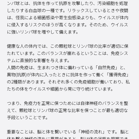
ンパ球とは、抗体を作って抗原を攻撃したり、汚染細胞を処理
したりする白血球の一種です。リラックスしているときや夜間
は、怪我による細菌感染や寄生虫感染よりも、ウイルスが体内
に侵入するリスクのほうが高くなります。そのため、ウイルス
に強いリンパ球を増やして備えます。
健康な人の体内では、この顆粒球とリンパ球の比率が適切に保
たれています。このバランスが崩れるということは、免疫シス
テムに直接的な影響を与えます。
人間の免疫は、生まれつき体に備わっている「自然免疫」と、
異物(抗原)が体内に入ったときに抗体を作って働く「獲得免疫」
の2種類があります。それぞれ多くの免疫細胞が働いており、私
たちの体をウイルスや細菌から常に守り続けています。
つまり、免疫力を正常に保つためには自律神経のバランスを整
えて、顆粒球とリンパ球の正常な比率を保つことが最も適切な
手段ということです。
重要なことは、脳と体を繋いでいる「神経の流れ」です。 脳と
体を繋ぐ神経の流れに異常があると、脳は体の状態を把握でき