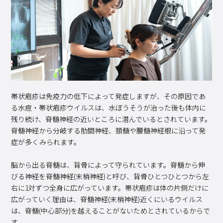
帯状疱疹は免疫力の低下によって発症しますが、その原因であ
る水痘・帯状疱疹ウイルスは、水ぼうそうが治った後も体内に
残り続け、脊髄神経の近いところに潜んでいるとされています。
脊髄神経から分岐する肋間神経、頚髄や腰髄神経根に沿って発
症が多くみられます。
脳から出る脊髄は、背骨によって守られています。脊髄から伸
びる神経を脊髄神経(末梢神経)と呼び、背骨ひとつひとつから左
右に1対ずつ全身に広がっています。帯状疱疹は体の片側だけに
広がっていく理由は、脊髄神経(末梢神経)近くにいるウイルス
は、脊髄(中心部分)を越えることがないためとされているからで
す。