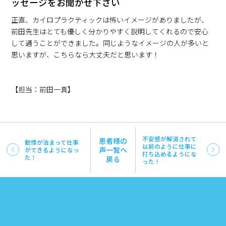
ッセージをお聞かせ下さい
正直、カイロプラクティックは怖いイメージがありましたが、
前田先生はとても優しく分かりやすく説明してくれるので安心
して通うことができました。同じようなイメージの人が多いと
思いますが、こちらなら大丈夫だと思います！
【担当：前田一真】
不安感が解消されて
患者様の
動悸が治まって仕事
以前のように仕事に
声一覧へ
ができるようになっ
打ち込めるようにな
た！
戻る
った！