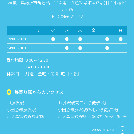
神奈川県藤沢市鵠沼橘1-17-4 第一興産28号館 402号 (旧：小塚ビ
ル402)
TEL：0466-21-9624
月
火
水
木
金
土
日
－
●
●
●
－
●
●
9:00～12:00
－
－
●
●
－
●
－
14:00～18:00
受付時間
9:00～12:00
14:00～18:00
休診日
月曜・金曜・第3日曜日・祝日
最寄り駅からのアクセス
JR藤沢駅
JR藤沢駅南口から徒歩2分
小田急線藤沢駅
小田急線藤沢駅改札から徒歩2分
江ノ島電鉄線藤沢駅
江ノ島電鉄線藤沢駅改札から徒歩1分
view more