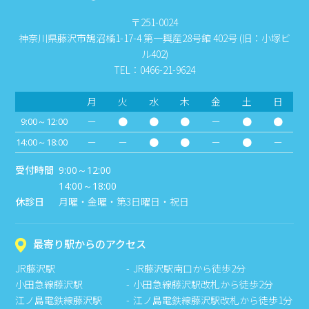
〒251-0024
神奈川県藤沢市鵠沼橘1-17-4 第一興産28号館 402号 (旧：小塚ビ
ル402)
TEL：0466-21-9624
月
火
水
木
金
土
日
－
●
●
●
－
●
●
9:00～12:00
－
－
●
●
－
●
－
14:00～18:00
受付時間
9:00～12:00
14:00～18:00
休診日
月曜・金曜・第3日曜日・祝日
最寄り駅からのアクセス
JR藤沢駅
JR藤沢駅南口から徒歩2分
小田急線藤沢駅
小田急線藤沢駅改札から徒歩2分
江ノ島電鉄線藤沢駅
江ノ島電鉄線藤沢駅改札から徒歩1分