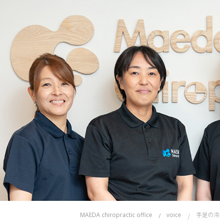
手足の冷
MAEDA chiropractic office
voice