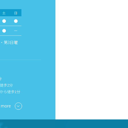
土
日
●
●
●
－
・第3日曜
分
徒歩2分
から徒歩1分
 more