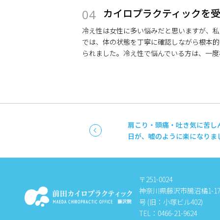
カイロプラクティックを
04
冷え性は女性に多い悩みだと思いますが、私
では、体の状態を丁寧に確認しながら根本的
られました。冷え性で悩んでいる方は、一度
肩こり・頭痛・吐き気に苦し
日が、嘘のように楽になりま
〒251-0024
神奈川県藤沢市鵠沼橘1-17-
号 (旧：小塚ビル402)
TEL：0466-21-9624