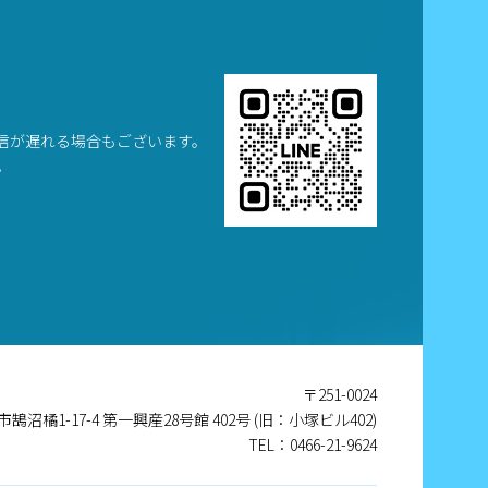
信が遅れる場合もございます。
。
〒251-0024
沼橘1-17-4 第一興産28号館 402号 (旧：小塚ビル402)
TEL：0466-21-9624