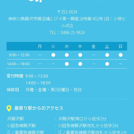
〒251-0024
神奈川県藤沢市鵠沼橘1-17-4 第一興産28号館 402号 (旧：小塚ビ
ル402)
TEL：0466-21-9624
月
火
水
木
金
土
日
－
●
●
●
－
●
●
9:00～12:00
－
－
●
●
－
●
－
14:00～18:00
受付時間
9:00～12:00
14:00～18:00
休診日
月曜・金曜・第3日曜日・祝日
最寄り駅からのアクセス
JR藤沢駅
JR藤沢駅南口から徒歩2分
小田急線藤沢駅
小田急線藤沢駅改札から徒歩2分
江ノ島電鉄線藤沢駅
江ノ島電鉄線藤沢駅改札から徒歩1分