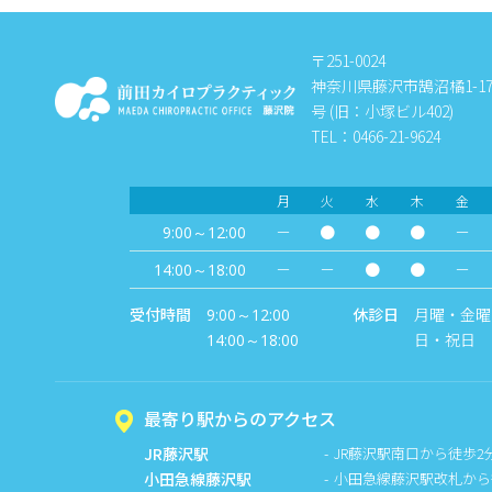
〒251-0024
神奈川県藤沢市鵠沼橘1-17-
号 (旧：小塚ビル402)
TEL：0466-21-9624
月
火
水
木
金
－
●
●
●
－
9:00～12:00
－
－
●
●
－
14:00～18:00
受付時間
休診日
月曜・金曜
9:00～12:00
日・祝日
14:00～18:00
最寄り駅からのアクセス
JR藤沢駅
JR藤沢駅南口から徒歩2
小田急線藤沢駅
小田急線藤沢駅改札から