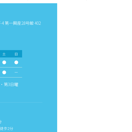
4 第一興産28号館 402
土
日
●
●
●
－
・第3日曜
分
徒歩2分