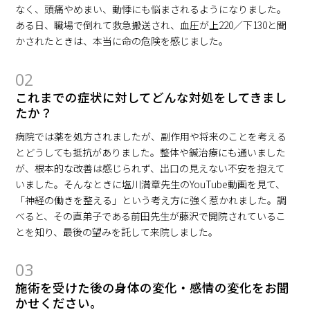
なく、頭痛やめまい、動悸にも悩まされるようになりました。
ある日、職場で倒れて救急搬送され、血圧が上220／下130と聞
かされたときは、本当に命の危険を感じました。
02
これまでの症状に対してどんな対処をしてきまし
たか？
病院では薬を処方されましたが、副作用や将来のことを考える
とどうしても抵抗がありました。整体や鍼治療にも通いました
が、根本的な改善は感じられず、出口の見えない不安を抱えて
いました。そんなときに塩川満章先生のYouTube動画を見て、
「神経の働きを整える」という考え方に強く惹かれました。調
べると、その直弟子である前田先生が藤沢で開院されているこ
とを知り、最後の望みを託して来院しました。
03
施術を受けた後の身体の変化・感情の変化をお聞
かせください。