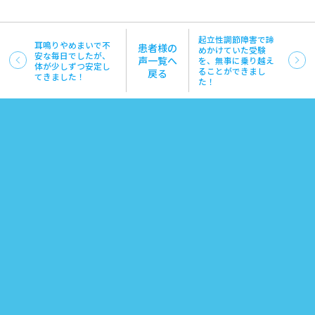
起立性調節障害で諦
耳鳴りやめまいで不
患者様の
めかけていた受験
安な毎日でしたが、
声一覧へ
を、無事に乗り越え
体が少しずつ安定し
ることができまし
戻る
てきました！
た！