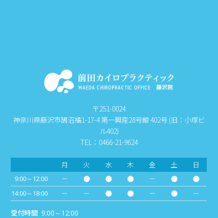
〒251-0024
神奈川県藤沢市鵠沼橘1-17-4 第一興産28号館 402号 (旧：小塚ビ
ル402)
TEL：0466-21-9624
月
火
水
木
金
土
日
－
●
●
●
－
●
●
9:00～12:00
－
－
●
●
－
●
－
14:00～18:00
受付時間
9:00～12:00