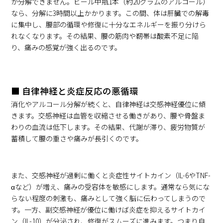
か分解できません。ビール中瓶1本（約20グラムのアルコール）
なら、分解に3時間以上かかります。この間、体は肝臓での解毒
に集中し、腰部の循環や修復に十分なエネルギーを振り分けら
れなくなります。その結果、腰の筋肉や靭帯は酸素不足に陥
り、痛みの感覚が強く出るのです。
■ 自律神経と炎症反応の悪循環
消化やアルコール分解が続くと、自律神経は交感神経優位に傾
きます。交感神経は血管を収縮させる働きがあり、腰や骨盤ま
わりの血流は低下します。その結果、代謝が滞り、疲労物質が
蓄積して腰の重さや痛みが長引くのです。
また、交感神経が過剰に働くと炎症性サイトカイン（IL-6やTNF-
αなど）が増え、痛みの受容体を敏感にします。通常なら気にな
らない程度の刺激も、痛みとして強く脳に伝わってしまうので
す。一方、副交感神経が優位に働けば炎症を抑えるサイトカイ
ン（IL-10）が分泌され、修復がスムーズに進みます。つまり自