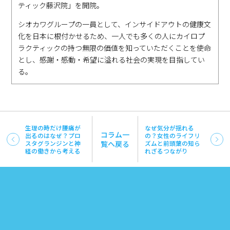
ティック藤沢院」を開院。
シオカワグループの一員として、インサイドアウトの健康文
化を日本に根付かせるため、一人でも多くの人にカイロプ
ラクティックの持つ無限の価値を知っていただくことを使命
とし、感謝・感動・希望に溢れる社会の実現を目指してい
る。
生理の時だけ腰痛が
なぜ気分が揺れる
コラム一
出るのはなぜ？プロ
の？女性のライフリ
スタグランジンと神
覧へ戻る
ズムと前頭葉の知ら
経の働きから考える
れざるつながり