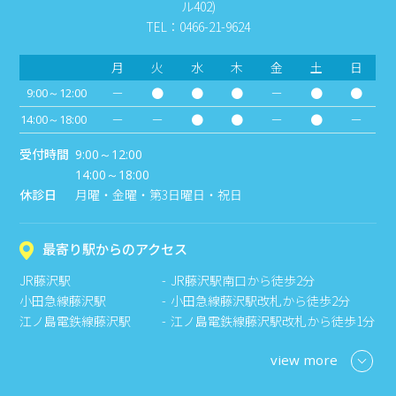
ル402)
TEL：0466-21-9624
月
火
水
木
金
土
日
－
●
●
●
－
●
●
9:00～12:00
－
－
●
●
－
●
－
14:00～18:00
受付時間
9:00～12:00
14:00～18:00
休診日
月曜・金曜・第3日曜日・祝日
最寄り駅からのアクセス
JR藤沢駅
JR藤沢駅南口から徒歩2分
小田急線藤沢駅
小田急線藤沢駅改札から徒歩2分
江ノ島電鉄線藤沢駅
江ノ島電鉄線藤沢駅改札から徒歩1分
view more