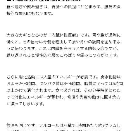
食べ過ぎや飲み過ぎは、胃腸への負担にとどまらず、腰痛の直
接的な要因にもなります。
大きなカギとなるのが「内臓体性反射」です。胃や腸が過剰に
働くと、その信号は脊髄を経由して腰や背中の筋肉を固めるよ
うに伝わります。これは内臓を守ろうとする防御反応ですが、
繰り返されると慢性的な腰のこわばりや痛みにつながります。
さらに消化活動には大量のエネルギーが必要です。炭水化物は
およそ2〜3時間、タンパク質は4〜6時間、脂質に至っては6時間
以上かけて消化されます。食べ過ぎれば、その分長時間にわた
って消化にエネルギーが奪われ、修復や免疫の働きに回す余力
が減ってしまいます。
飲酒も同じです。アルコールは肝臓で1時間あたり約7グラムし