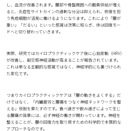
し、血流が改善されます。腰部や骨盤周囲への酸素供給が増え
ると、炎症性サイトカインの過剰な分泌は抑えられ、修復を担
う免疫細胞が活発に働けるようになります。これにより「腰が
重い」「だるい」といった感覚は次第に和らぎ、体は回復モー
ドへと切り替わっていきます。
実際、研究ではカイロプラクティックケア後に心拍変動（HRV）
が改善し、副交感神経活動が高まることが報告されています。
これは単なる主観的な感覚ではなく、神経学的にも裏づけられ
た変化です。
つまりカイロプラクティックケアは「腰の動きをよくする」だ
けではなく、「内臓疲労と腰痛をつなぐ神経ネットワークを整
える」役割を果たすのです。食べ過ぎや飲み過ぎによって生じ
る腰痛の背景には、必ず神経の働きが関わっています。神経を
整えることが、腰の回復力を取り戻すための科学的で本質的な
アプローチなのです。