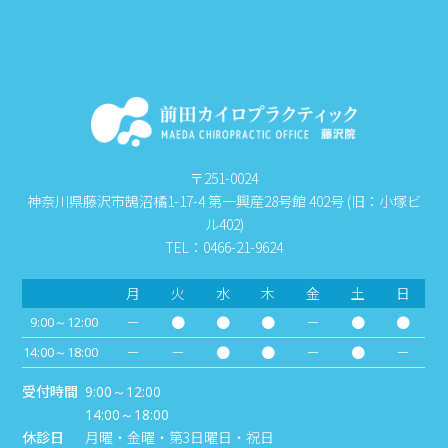
〒251-0024
神奈川県藤沢市鵠沼橘1-17-4 第一興産28号館 402号 (旧：小塚ビ
ル402)
TEL：0466-21-9624
月
火
水
木
金
土
日
－
●
●
●
－
●
●
9:00～12:00
－
－
●
●
－
●
－
14:00～18:00
受付時間
9:00～12:00
14:00～18:00
休診日
月曜・金曜・第3日曜日・祝日