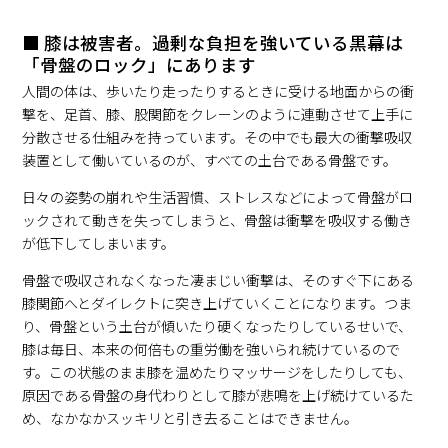
■ 膝は被害者。過剰な負担を強いている黒幕は
「骨盤のロック」にあります
人間の体は、歩いたり走ったりするときに受ける地面からの衝
撃を、足首、膝、股関節をクレーンのように連動させて上手に
分散させる仕組みを持っています。その中でも最大の衝撃吸収
装置として働いているのが、すべての土台である骨盤です。
日々の姿勢の崩れや生活習慣、ストレスなどによって骨盤がロ
ックされて動きを失ってしまうと、骨盤は衝撃を吸収する働き
が低下してしまいます。
骨盤で吸収されなくなった凄まじい衝撃は、そのすぐ下にある
膝関節へとダイレクトに突き上げていくことになります。つま
り、骨盤という土台が傾いたり硬くなったりしているせいで、
膝は毎日、本来の何倍もの重労働を強いられ続けているので
す。この状態のまま膝を温めたりマッサージをしたりしても、
原因である骨盤の身代わりとして膝が悲鳴を上げ続けているた
め、なかなかスッキリと引き去ることはできません。