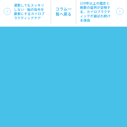
130年以上の歴史と
運動してもスッキリ
無数の症例が証明す
コラム一
しない…脳の指令を
る、カイロプラクテ
最新にするカイロプ
覧へ戻る
ィックが選ばれ続け
ラクティックケア
る理由