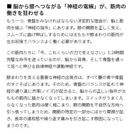
■ 脳から膝へつながる「神経の電線」が、筋肉の
働きを狂わせる
もう一つ、骨盤をみなければならない決定的な理由が、脳と筋
肉を結ぶ「神経の指令」にあります。膝の関節を正しく支え、
スムーズに曲げ伸ばしするためには太ももや膝まわりの筋肉が
左右前後でバランスよく働く必要があります。
この筋肉たちに「今、これくらいの力で支えなさい」と24時間
完璧な命令を送っているのが、脳から背骨、そして骨盤を通っ
て足へと伸びる自律神経や運動神経です。
膝まわりを支える重要な神経の出発点は、すべて腰の骨や骨盤
のすぐそばにあります。そのため、骨盤のバランスが乱れて神
経の通り道に渋滞(ノイズ)が起きると、脳からの正しい指令が太
ももの筋肉に届かなくなってしまいます。スイッチがうまく入
らなくなった筋肉は硬く縮こまり、膝の関節を不自然な方向へ
引っ張ってしまうため、関節の特定の一部分にばかり摩擦が起
き、長年の違和感や繰り返す痛みを引き起こす原因になってし
まうのです。