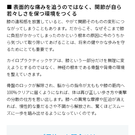
■ 表面的な痛みを追うのではなく、関節が自ら
若々しさを保つ環境をつくる
膝の違和感を放置していると、やがて関節そのものの変形につ
ながってしまうこともあります。だからこそ、なぜそこまで膝
に負担がかかってしまったのかという根本の原因に今のうちか
ら気づいて取り除いてあげることは、将来の健やかな歩みを守
るためにとても重要です。
カイロプラクティックケアは、膝という一部分だけを無理に変
えようとするのではなく、神経の根本である骨盤や背骨の環境
を整えていきます。
骨盤のロックが解除され、脳からの指令が太ももや膝の筋肉へ
100%クリアに届くようになれば、体は再び正しい歩き方や衝撃
の分散の仕方を思い出します。膝への異常な摩擦や圧迫が消え
れば、慢性的な重だるさや不調から解放され、驚くほどスムー
ズに一歩を踏み出せるようになっていくのです。