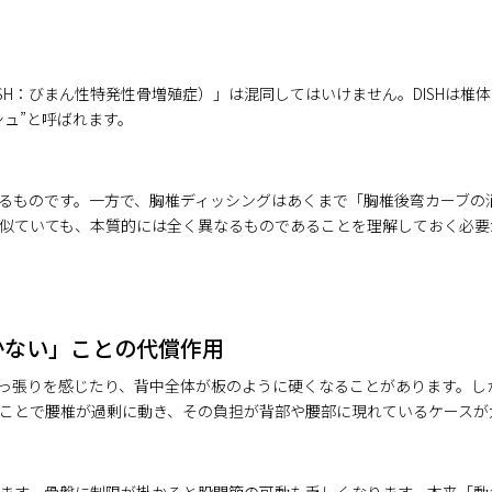
SH：びまん性特発性骨増殖症）」は混同してはいけません。DISHは椎
シュ”と呼ばれます。
るものです。一方で、胸椎ディッシングはあくまで「胸椎後弯カーブの
似ていても、本質的には全く異なるものであることを理解しておく必要
かない」ことの代償作用
っ張りを感じたり、背中全体が板のように硬くなることがあります。し
ことで腰椎が過剰に動き、その負担が背部や腰部に現れているケースが