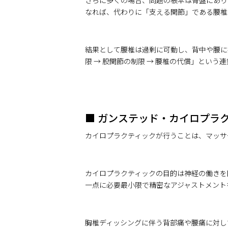
さらに多くの場合、問題の根本は骨盤にあり
なれば、代わりに「支える関節」である腰椎
結果として腰椎は過剰に可動し、背中や腰に
限 → 股関節の制限 → 腰椎の代償」とい
■ ガンステッド・カイロプラク
カイロプラクティックが行うことは、マッサ
カイロプラクティックの目的は神経の働きを
一点に必要最小限で精密なアジャストメント
胸椎ディッシングに伴う背部痛や腰痛に対し