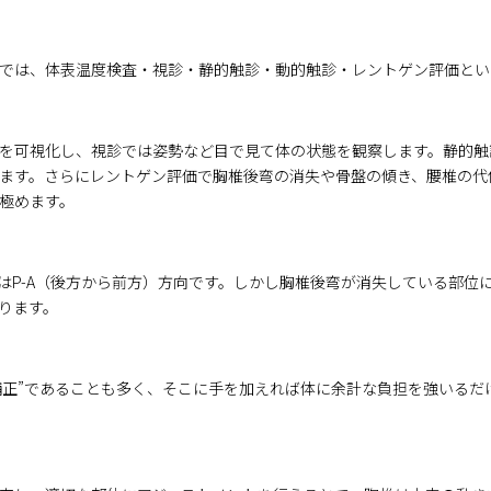
では、体表温度検査・視診・静的触診・動的触診・レントゲン評価とい
を可視化し、視診では姿勢など目で見て体の状態を観察します。静的触
ます。さらにレントゲン評価で胸椎後弯の消失や骨盤の傾き、腰椎の代
極めます。
P-A（後方から前方）方向です。しかし胸椎後弯が消失している部位に
ります。
補正”であることも多く、そこに手を加えれば体に余計な負担を強いるだけ