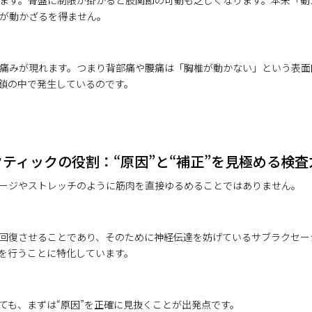
ます。骨盤に制限が掛かると股関節の可動も乏しくなります。本来「動
が動かざるを得ません。
痛みが現れます。つまり背部痛や腰痛は「胸椎が動かない」という表面
う連鎖の中で発生しているのです。
ティックの役割：“原因”と“補正”を見極める検査
ージやストレッチのように筋肉を直接ゆるめることではありません。
回復させることであり、そのために神経伝達を妨げているサブラクセー
を行うことに特化しています。
ても、まずは“原因”を正確に見抜くことが出発点です。