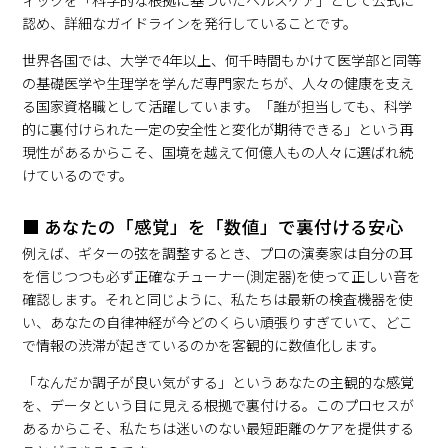
ィックを「科学的な根拠に基づいたヘルスケア」として公式に
認め、詳細なガイドラインを発行していることです。
世界各国では、大学で4年以上、何千時間もかけて医学部と同等
の基礎医学や生理学を学んだ専門家たちが、人々の健康を支え
る国家資格職として活躍しています。「誰が担当しても、科学
的に裏付けられた一定の安全性と変化が期待できる」という再
現性があるからこそ、国境を越えて何億人もの人々に選ばれ続
けているのです。
■ あなたの「感覚」を「数値」で裏付ける安心
例えば、ギターの弦を調整するとき、プロの演奏家は自分の耳
を信じつつも必ず正確なチューナー(測定器)を使って正しい音を
確認します。それと同じように、私たちは最新の検査機器を使
い、あなたの自律神経が今どのくらい頑張りすぎていて、どこ
で情報の渋滞が起きているのかを客観的に数値化します。
「なんだか調子が良い気がする」というあなたの主観的な感覚
を、データという目に見える根拠で裏付ける。このプロセスが
あるからこそ、私たちは迷いのない最短距離のケアを提供する