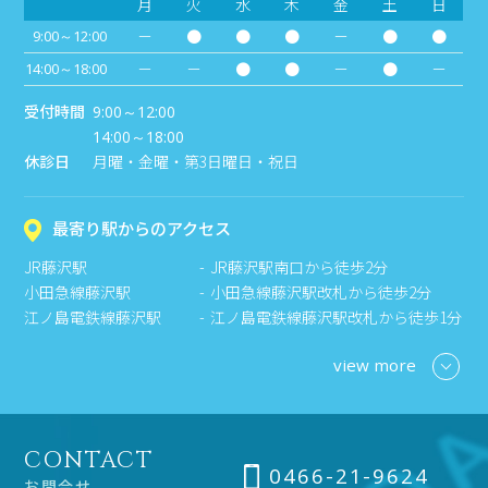
月
火
水
木
金
土
日
－
●
●
●
－
●
●
9:00～12:00
－
－
●
●
－
●
－
14:00～18:00
受付時間
9:00～12:00
14:00～18:00
休診日
月曜・金曜・第3日曜日・祝日
最寄り駅からのアクセス
JR藤沢駅
JR藤沢駅南口から徒歩2分
小田急線藤沢駅
小田急線藤沢駅改札から徒歩2分
江ノ島電鉄線藤沢駅
江ノ島電鉄線藤沢駅改札から徒歩1分
view more
CONTACT
0466-21-9624
お問合せ