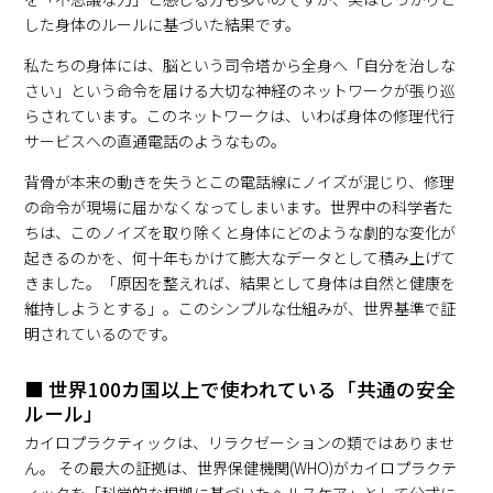
した身体のルールに基づいた結果です。
私たちの身体には、脳という司令塔から全身へ「自分を治しな
さい」という命令を届ける大切な神経のネットワークが張り巡
らされています。このネットワークは、いわば身体の修理代行
サービスへの直通電話のようなもの。
背骨が本来の動きを失うとこの電話線にノイズが混じり、修理
の命令が現場に届かなくなってしまいます。世界中の科学者た
ちは、このノイズを取り除くと身体にどのような劇的な変化が
起きるのかを、何十年もかけて膨大なデータとして積み上げて
きました。「原因を整えれば、結果として身体は自然と健康を
維持しようとする」。このシンプルな仕組みが、世界基準で証
明されているのです。
■ 世界100カ国以上で使われている「共通の安全
ルール」
カイロプラクティックは、リラクゼーションの類ではありませ
ん。 その最大の証拠は、世界保健機関(WHO)がカイロプラクテ