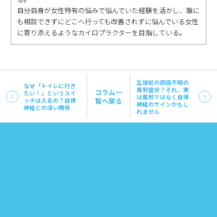
自分自身が女性特有の悩みで悩んでいた経験を活かし、誰に
も相談できずにどこへ行っても改善されずに悩んでいる女性
に寄り添えるようなカイロプラクターを目指している。
生理前の原因不明の
なぜ「トイレに行き
風邪症状？それ、実
コラム一
たい！」というスイ
は風邪ではなく自律
ッチは入るの？自律
覧へ戻る
神経のサインかもし
神経との深い関係
れません