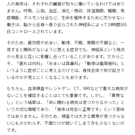
人の身体は、それぞれの臓器が別々に働いているわけではあり
ません。呼吸、心拍、血圧、消化・吸収、体温調節、睡眠、免
疫機能、ホルモン分泌など、生命を維持するために欠かせない
働きは、脳から全身へ張り巡らされた神経系によって24時間365
日コントロールされています。
そのため、疲労感やめまい、動悸、不眠、胃腸の不調など、一
見すると関係がないように思える症状でも、神経系という視点
から見ると互いに影響し合っていることがあります。だからこ
そ、「疲れは内科」「めまいは耳鼻科」「動悸は循環器科」と
いうように症状ごとに考えるだけでは、身体全体で何が起きて
いるのかが見えにくくなることもあります。
もちろん、血液検査やレントゲン、CT、MRIなどで重大な病気が
ないことを確認することはとても重要です。しかし、「異常な
し」という結果は、「命に関わる病気は見つからなかった」と
いう大切な情報であり、「身体は完全に正常です」という意味
ではありません。そのため、検査では大きな異常が見つからな
いにもかかわらず、不調だけが続いてしまう方も少なくないの
です。