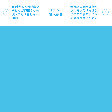
朝起きると首が痛い
無月経の原因は女性
コラム一
のは枕が原因？枕を
ホルモンだけではな
変えても改善しない
覧へ戻る
い？体からのサイン
理由
を見逃さないために