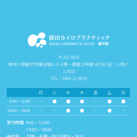
〒251-0024
神奈川県藤沢市鵠沼橘1-17-4 第一興産28号館 402号 (旧：小塚ビ
ル402)
TEL：0466-21-9624
月
火
水
木
金
土
日
－
●
●
●
－
●
●
9:00～12:00
－
－
●
●
－
●
－
14:00～18:00
受付時間
9:00～12:00
14:00～18:00
休診日
月曜・金曜・第3日曜日・祝日