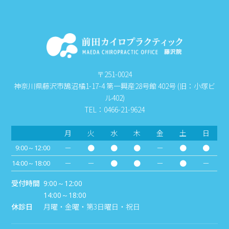
〒251-0024
神奈川県藤沢市鵠沼橘1-17-4 第一興産28号館 402号 (旧：小塚ビ
ル402)
TEL：0466-21-9624
月
火
水
木
金
土
日
－
●
●
●
－
●
●
9:00～12:00
－
－
●
●
－
●
－
14:00～18:00
受付時間
9:00～12:00
14:00～18:00
休診日
月曜・金曜・第3日曜日・祝日