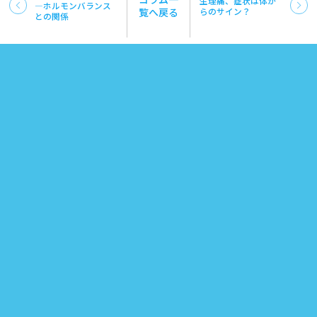
生理痛、症状は体か
—ホルモンバランス
覧へ戻る
らのサイン？
との関係