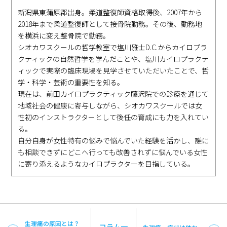
新潟県東蒲原郡出身。柔道整復師資格取得後、2007年から
2018年まで柔道整復師として接骨院勤務。その後、勤務地
を横浜に変え整骨院で勤務。
シオカワスクールの哲学教室で塩川雅士D.C.からカイロプラ
クティックの自然哲学を学んだことや、塩川カイロプラクテ
ィックで実際の臨床現場を見学させていただいたことで、哲
学・科学・芸術の重要性を知る。
現在は、前田カイロプラクティック藤沢院での診療を通じて
地域社会の健康に寄与しながら、シオカワスクールでは女
性初のインストラクターとして後任の育成にも力を入れてい
る。
自分自身が女性特有の悩みで悩んでいた経験を活かし、誰に
も相談できずにどこへ行っても改善されずに悩んでいる女性
に寄り添えるようなカイロプラクターを目指している。
生理痛の原因とは？
コラム一