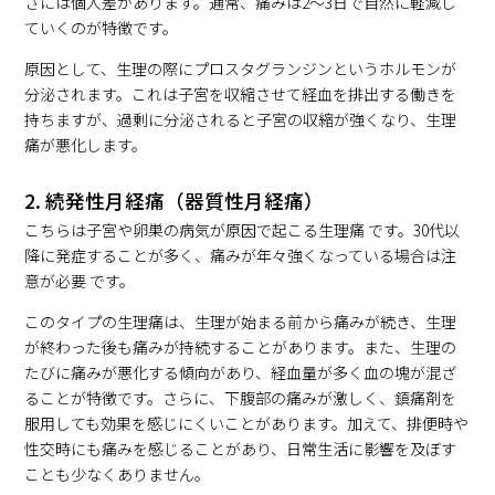
さには個人差があります。通常、痛みは2〜3日で自然に軽減し
ていくのが特徴です。
原因として、生理の際にプロスタグランジンというホルモンが
分泌されます。これは子宮を収縮させて経血を排出する働きを
持ちますが、過剰に分泌されると子宮の収縮が強くなり、生理
痛が悪化します。
2. 続発性月経痛（器質性月経痛）
こちらは子宮や卵巣の病気が原因で起こる生理痛 です。30代以
降に発症することが多く、痛みが年々強くなっている場合は注
意が必要 です。
このタイプの生理痛は、生理が始まる前から痛みが続き、生理
が終わった後も痛みが持続することがあります。また、生理の
たびに痛みが悪化する傾向があり、経血量が多く血の塊が混ざ
ることが特徴です。さらに、下腹部の痛みが激しく、鎮痛剤を
服用しても効果を感じにくいことがあります。加えて、排便時や
性交時にも痛みを感じることがあり、日常生活に影響を及ぼす
ことも少なくありません。