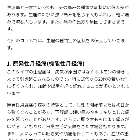
生理痛と一言でいっても、その痛みの種類や症状には個人差が
あります。生理のたびに強い痛みを感じる人もいれば、軽い痛
みで済む人もいます。また、痛みの出方や原因もさまざまで
す。
今回のコラムでは、生理の種類別の症状をお伝えしていきま
す。
1. 原発性月経痛(機能性月経痛)
このタイプの生理痛は、病気が原因ではなくホルモンの働きに
よって引き起こされるものです。特に10代から20代の若い女性
に多くみられ、加齢や出産を経て軽減することが多いとされて
います。
原発性月経痛の症状の特徴として、生理の開始前または初日か
ら強くなることが多く、下腹部に鈍い痛みやキリキリとした痛
みを感じることがあります。さらに、腰や太ももにまで痛みが
広がることもあり、日常生活に支障をきたす場合もあります。
また、人によっては吐き気や頭痛を伴うこともあり、症状の重