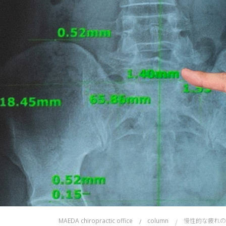
慢性的な疲れ
MAEDA chiropractic office
column