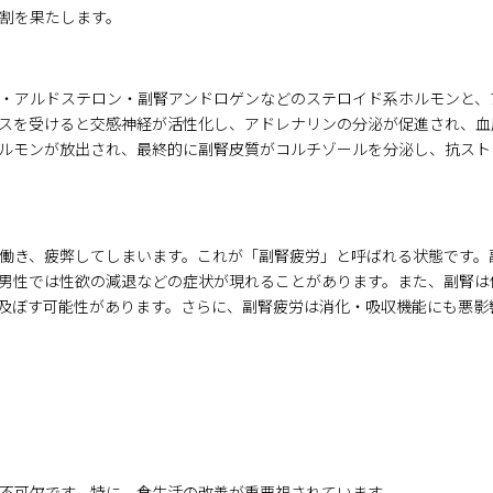
割を果たします。
・アルドステロン・副腎アンドロゲンなどのステロイド系ホルモンと、
スを受けると交感神経が活性化し、アドレナリンの分泌が促進され、血
ルモンが放出され、最終的に副腎皮質がコルチゾールを分泌し、抗スト
働き、疲弊してしまいます。これが「副腎疲労」と呼ばれる状態です。
、男性では性欲の減退などの症状が現れることがあります。また、副腎
及ぼす可能性があります。さらに、副腎疲労は消化・吸収機能にも悪影
不可欠です。特に、食生活の改善が重要視されています。