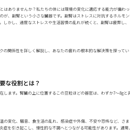
とはありませんか？私たちの体には環境の変化に適応する能力が備わっ
のが、副腎という小さな臓器です。副腎はストレスに対抗するホルモン
。しかし、過度なストレスや生活習慣の乱れが続くと、副腎は疲弊し、
クの関係性を詳しく解説し、あなたの疲れの根本的な解決策を探ってい
要な役割とは？
在します。腎臓の上に位置するこの豆粒ほどの器官は、わずか7〜8gと
温の変化、騒音、食生活の乱れ、感染症や外傷、不安や恐怖など、さま
炎症を引き起こし、慢性的な不調へとつながる可能性があります。通常