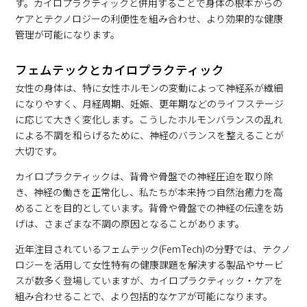
す。カイロプラクティックと併用することで身体の根本からの
ケアとテクノロジーの利便性を組み合わせ、より効果的な健康
管理が可能になります。
フェムテックとカイロプラクティック
女性の身体は、特に女性ホルモンの変動によって神経系が繊細
になりやすく、月経周期、妊娠、更年期などのライフステージ
に応じて大きく変化します。こうしたホルモンバランスの乱れ
による不調を和らげるために、神経のバランスを整えることが
大切です。
カイロプラクティックは、背骨や骨盤での神経圧迫を取り除
き、神経の働きを正常化し、私たちが本来持つ自然治癒力を高
めることを目的としています。背骨や骨盤での神経の伝達を妨
げは、さまざまな不調の原因となることがあります。
近年注目されているフェムテック(FemTech)の分野では、テクノ
ロジーを活用して女性特有の健康課題を解決する製品やサービ
スが数多く登場していますが、カイロプラクティック・ケアを
組み合わせることで、より包括的なケアが可能になります。