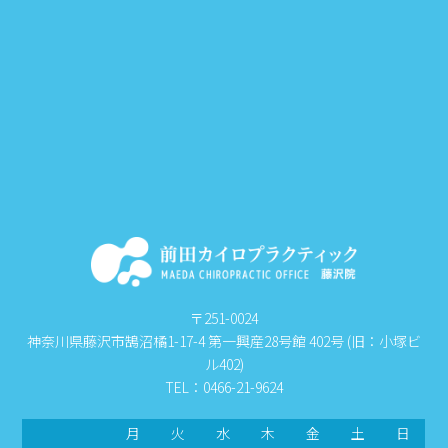
〒251-0024
神奈川県藤沢市鵠沼橘1-17-4 第一興産28号館 402号 (旧：小塚ビ
ル402)
TEL：0466-21-9624
月
火
水
木
金
土
日