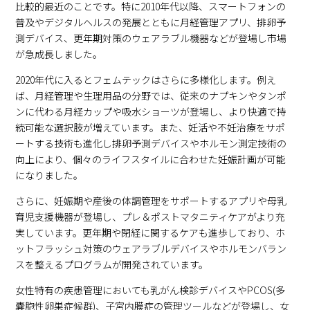
比較的最近のことです。特に2010年代以降、スマートフォンの
普及やデジタルヘルスの発展とともに月経管理アプリ、排卵予
測デバイス、更年期対策のウェアラブル機器などが登場し市場
が急成長しました。
2020年代に入るとフェムテックはさらに多様化します。例え
ば、月経管理や生理用品の分野では、従来のナプキンやタンポ
ンに代わる月経カップや吸水ショーツが登場し、より快適で持
続可能な選択肢が増えています。また、妊活や不妊治療をサポ
ートする技術も進化し排卵予測デバイスやホルモン測定技術の
向上により、個々のライフスタイルに合わせた妊娠計画が可能
になりました。
さらに、妊娠期や産後の体調管理をサポートするアプリや母乳
育児支援機器が登場し、プレ＆ポストマタニティケアがより充
実しています。更年期や閉経に関するケアも進歩しており、ホ
ットフラッシュ対策のウェアラブルデバイスやホルモンバラン
スを整えるプログラムが開発されています。
女性特有の疾患管理においても乳がん検診デバイスやPCOS(多
嚢胞性卵巣症候群)、子宮内膜症の管理ツールなどが登場し、女