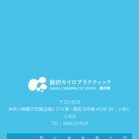
〒251-0024
神奈川県藤沢市鵠沼橘1-17-4 第一興産28号館 402号 (旧：小塚ビ
ル402)
TEL：0466-21-9624
月
火
水
木
金
土
日