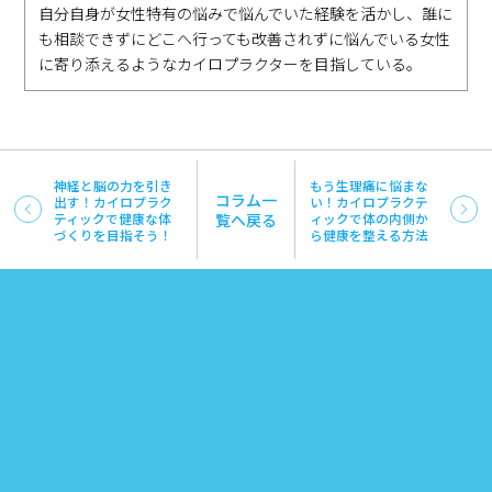
自分自身が女性特有の悩みで悩んでいた経験を活かし、誰に
も相談できずにどこへ行っても改善されずに悩んでいる女性
に寄り添えるようなカイロプラクターを目指している。
神経と脳の力を引き
もう生理痛に悩まな
コラム一
出す！カイロプラク
い！カイロプラクテ
ティックで健康な体
覧へ戻る
ィックで体の内側か
づくりを目指そう！
ら健康を整える方法