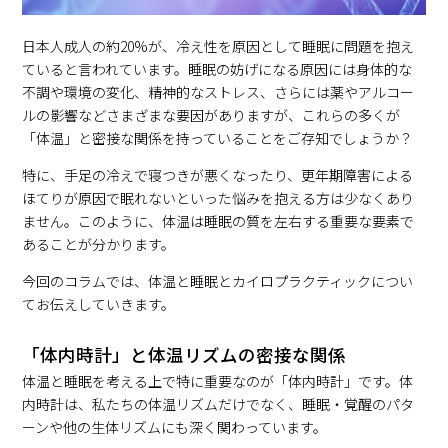
日本人成人の約20%が、冷え性を原因として睡眠に問題を抱え
ていると言われています。睡眠の妨げになる原因には身体的な
不調や環境の変化、精神的なストレス、さらには薬やアルコー
ルの影響などさまざまな要因がありますが、これらの多くが
「体温」と密接な関係を持っていることをご存知でしょうか？
特に、手足の冷えで寝つきが悪くなったり、更年期障害による
ほてりが原因で眠れないといった悩みを抱える方は少なくあり
ません。このように、体温は睡眠の質を左右する重要な要素で
あることが分かります。
今回のコラムでは、体温と睡眠とカイロプラクティックについ
てお伝えしていきます。
「体内時計」と体温リズムの密接な関係
体温と睡眠を考える上で特に重要なのが「体内時計」です。体
内時計は、私たちの体温リズムだけでなく、睡眠・覚醒のパタ
ーンや他の生体リズムにも深く関わっています。