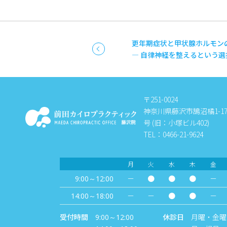
更年期症状と甲状腺ホルモン
― 自律神経を整えるという選
〒251-0024
神奈川県藤沢市鵠沼橘1-17-
号 (旧：小塚ビル402)
TEL：0466-21-9624
月
火
水
木
金
－
●
●
●
－
9:00～12:00
－
－
●
●
－
14:00～18:00
受付時間
休診日
月曜・金曜
9:00～12:00