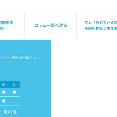
の関係性
なぜ「疲れている
コラム一覧へ戻る
択 ―
不眠を神経とホル
4 第一興産28号館 402
土
日
●
●
●
－
・第3日曜