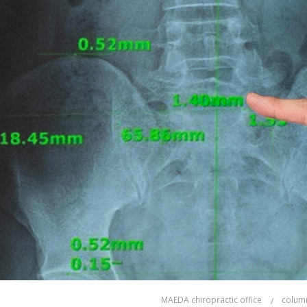
MAEDA chiropractic office
colum