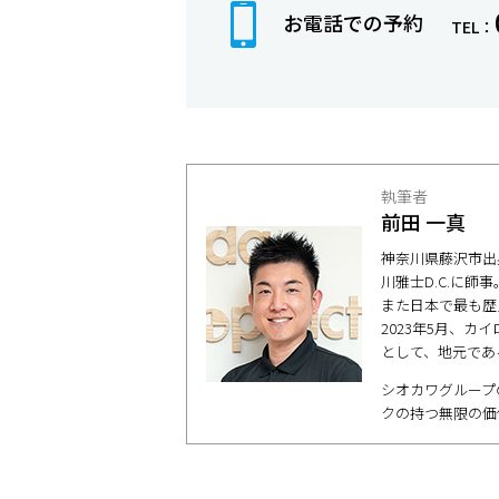
お電話での予約
TEL：
執筆者
前田 一真
神奈川県藤沢市出身
川雅士D.C.に師
また日本で最も歴
2023年5月、
として、地元であ
シオカワグループ
クの持つ無限の価