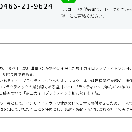
0466-21-9624
QRコードを読み取り、トーク画面か
望」とご連絡ください。
。1972年に塩川満章D.C.が銀座に開院した塩川カイロプラクティックに内弟
事。副院長まで務める。
史あるカイロプラクティック学校シオカワスクールでは現役講師を務め、後
カイロプラクティックの最前線である塩川カイロプラクティックで学んだ本物の
る藤沢の地で「前田カイロプラクティック藤沢院」を開院。
の一員として、インサイドアウトの健康文化を日本に根付かせるため、一人
値を知っていただくことを使命とし、感謝・感動・希望に溢れる社会の実現