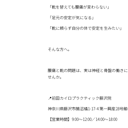
「靴を替えても腰痛が変わらない」
「足元の安定が気になる」
「靴に頼らず自分の体で安定を生みたい」
そんな方へ。
腰痛と靴の問題は、実は神経と骨盤の働きに
せんか。
📍前田カイロプラクティック藤沢院
神奈川県藤沢市鵠沼橘1-17-4 第一興産28号館4
【営業時間】9:00〜12:00／14:00〜18:00