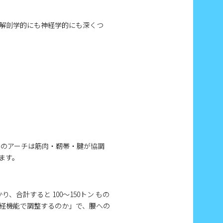
解剖学的にも神経学的にも深くつ
このアーチは筋肉・靭帯・腱が協調
ます。
り、合計すると 100〜150トン もの
経機能で調整するのか」で、腰への