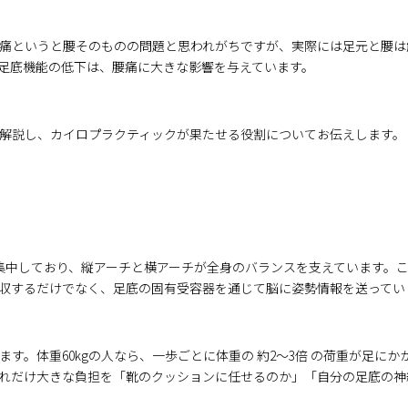
痛というと腰そのものの問題と思われがちですが、実際には足元と腰は
足底機能の低下は、腰痛に大きな影響を与えています。
解説し、カイロプラクティックが果たせる役割についてお伝えします。
％が集中しており、縦アーチと横アーチが全身のバランスを支えています。
収するだけでなく、足底の固有受容器を通じて脳に姿勢情報を送ってい
とされます。体重60kgの人なら、一歩ごとに体重の 約2〜3倍 の荷重が足にかか
れだけ大きな負担を「靴のクッションに任せるのか」「自分の足底の神