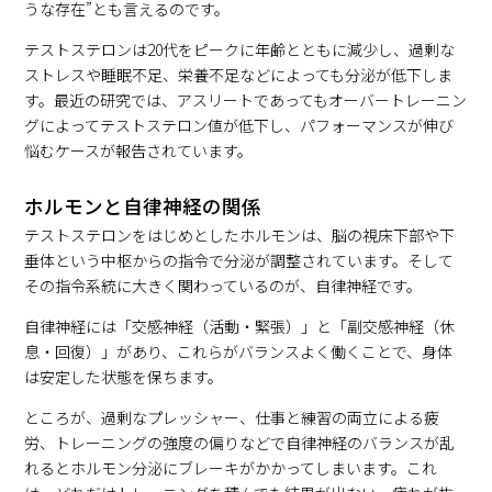
うな存在”とも言えるのです。
テストステロンは20代をピークに年齢とともに減少し、過剰な
ストレスや睡眠不足、栄養不足などによっても分泌が低下しま
す。最近の研究では、アスリートであってもオーバートレーニン
グによってテストステロン値が低下し、パフォーマンスが伸び
悩むケースが報告されています。
ホルモンと自律神経の関係
テストステロンをはじめとしたホルモンは、脳の視床下部や下
垂体という中枢からの指令で分泌が調整されています。そして
その指令系統に大きく関わっているのが、自律神経です。
自律神経には「交感神経（活動・緊張）」と「副交感神経（休
息・回復）」があり、これらがバランスよく働くことで、身体
は安定した状態を保ちます。
ところが、過剰なプレッシャー、仕事と練習の両立による疲
労、トレーニングの強度の偏りなどで自律神経のバランスが乱
れるとホルモン分泌にブレーキがかかってしまいます。これ