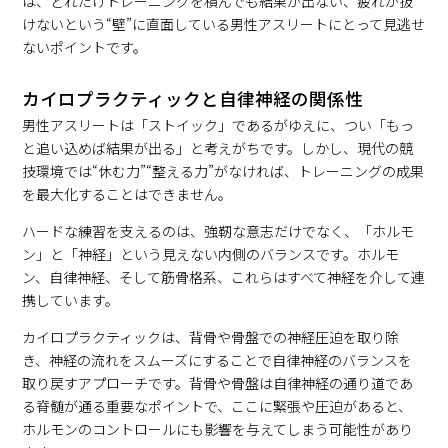
は、どれだけトレーニングを積んでも結果が出ない、疲れが抜
けないという“壁”に直面している男性アスリートにとって見逃せ
ないポイントです。
カイロプラクティックと自律神経の関係性
男性アスリートは「ストイック」であるがゆえに、つい「もっ
と追い込めば結果が出る」と考えがちです。しかし、現代の競
技環境では“休む力”“整える力”がなければ、トレーニングの成果
を最大化することはできません。
ハードな練習を支えるのは、強靭な意志だけでなく、「ホルモ
ン」と「神経」という見えない内側のバランスです。ホルモ
ン、自律神経、そして筋骨格系、これらはすべて神経を介して連
携しています。
カイロプラクティックは、背骨や骨盤での神経圧迫を取り除
き、神経の流れをスムーズにすることで自律神経のバランスを
取り戻すアプローチです。背骨や骨盤は自律神経の通り道であ
る脊髄が通る重要なポイントで、ここに緊張や圧迫があると、
ホルモンのコントロールにも影響を与えてしまう可能性があり