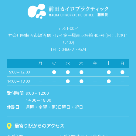
〒251-0024
神奈川県藤沢市鵠沼橘1-17-4 第一興産28号館 402号 (旧：小塚ビ
ル402)
TEL：0466-21-9624
月
火
水
木
金
土
日
－
●
●
●
－
●
●
9:00～12:00
－
－
●
●
－
●
－
14:00～18:00
受付時間
9:00～12:00
14:00～18:00
休診日
月曜・金曜・第3日曜日・祝日
最寄り駅からのアクセス