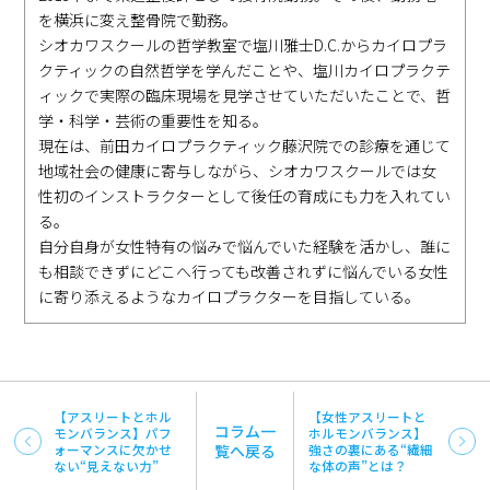
を横浜に変え整骨院で勤務。
シオカワスクールの哲学教室で塩川雅士D.C.からカイロプラ
クティックの自然哲学を学んだことや、塩川カイロプラクテ
ィックで実際の臨床現場を見学させていただいたことで、哲
学・科学・芸術の重要性を知る。
現在は、前田カイロプラクティック藤沢院での診療を通じて
地域社会の健康に寄与しながら、シオカワスクールでは女
性初のインストラクターとして後任の育成にも力を入れてい
る。
自分自身が女性特有の悩みで悩んでいた経験を活かし、誰に
も相談できずにどこへ行っても改善されずに悩んでいる女性
に寄り添えるようなカイロプラクターを目指している。
【アスリートとホル
【女性アスリートと
コラム一
モンバランス】パフ
ホルモンバランス】
ォーマンスに欠かせ
覧へ戻る
強さの裏にある“繊細
ない“見えない力”
な体の声”とは？