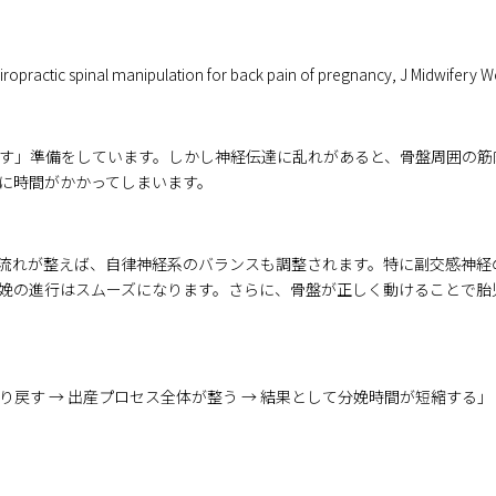
practic spinal manipulation for back pain of pregnancy, J Midwifery
す」準備をしています。しかし神経伝達に乱れがあると、骨盤周囲の筋
に時間がかかってしまいます。
流れが整えば、自律神経系のバランスも調整されます。特に副交感神経
娩の進行はスムーズになります。さらに、骨盤が正しく動けることで胎
戻す → 出産プロセス全体が整う → 結果として分娩時間が短縮する