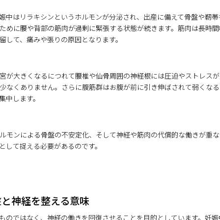
娠中はリラキシンというホルモンが分泌され、出産に備えて骨盤や靭帯
ために腰や背部の筋肉が過剰に緊張する状態が続きます。筋肉は長時間
留して、痛みや張りの原因となります。
宮が大きくなるにつれて腰椎や仙骨周囲の神経根には圧迫やストレスが
少なくありません。さらに腹筋群はお腹が前に引き伸ばされて弱くなる
集中します。
ルモンによる骨盤の不安定化、そして神経や筋肉の代償的な働きが重な
として捉える必要があるのです。
盤と神経を整える意味
ものではなく、神経の働きを回復させることを目的としています。妊娠