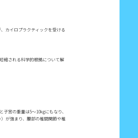
が、カイロプラクティックを受ける
短縮される科学的根拠について解
宮の重量は5〜10kgにもなり、
り）が強まり、腰部の椎間関節や椎