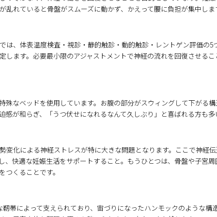
が乱れていると骨盤がスムーズに動かず、かえって腰に負担が集中しま
では、体表温度検査・視診・静的触診・動的触診・レントゲン評価の5
定します。必要最小限のアジャストメントで神経の流れを回復させるこ
特殊なベッドを使用しています。お腹の部分がスウィングして下がる構
迫感が和らぎ、「うつ伏せになれるなんて久しぶり」と喜ばれる方も多
勢変化による神経ストレスが特に大きな問題となります。ここで神経伝
し、快適な妊娠生活をサポートすること。もうひとつは、骨盤や子宮周
をつくることです。
な靭帯によって支えられており、宙づりになったハンモックのような構