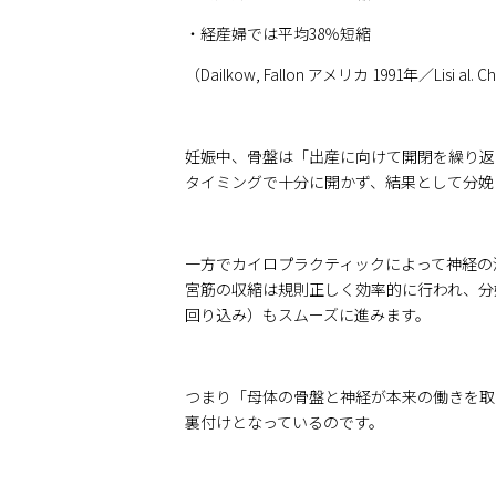
・経産婦では平均38％短縮
（Dailkow, Fallon アメリカ 1991年／Lisi al. Chiro
妊娠中、骨盤は「出産に向けて開閉を繰り返
タイミングで十分に開かず、結果として分娩
一方でカイロプラクティックによって神経の
宮筋の収縮は規則正しく効率的に行われ、分
回り込み）もスムーズに進みます。
つまり「母体の骨盤と神経が本来の働きを取り
裏付けとなっているのです。