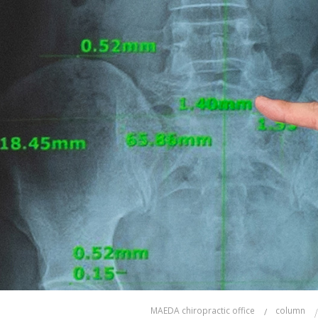
MAEDA chiropractic office
column