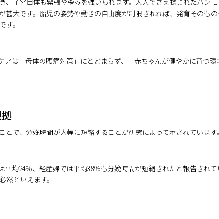
き、子宮自体も緊張や歪みを強いられます。大人でさえ捻じれたハンモ
が甚大です。胎児の姿勢や動きの自由度が制限されれば、発育そのもの
です。
ケアは「母体の腰痛対策」にとどまらず、「赤ちゃんが健やかに育つ環
根拠
ことで、分娩時間が大幅に短縮することが研究によって示されています
は平均24％、経産婦では平均38％も分娩時間が短縮されたと報告され
必然といえます。