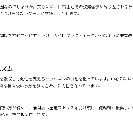
因なのでしょうか。実際には、日常生活での姿勢習慣や繰り返される負
片づけられないケースが数多く存在します。
関係を神経学的に掘り下げ、カイロプラクティックがどのように根本改
ニズム
を吸収し可動性を支えるクッションの役割を担っています。中心部には
康な椎間板は水分を多く含み、弾力性を保っています。
使い方が続くと、椎間板は圧迫ストレスを受け続け、繊維輪が損傷し、
態が「椎間板変性」です。