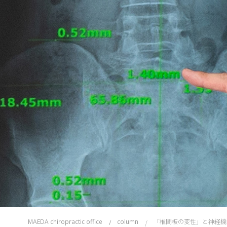
「椎間板の変性」と神経機
MAEDA chiropractic office
column