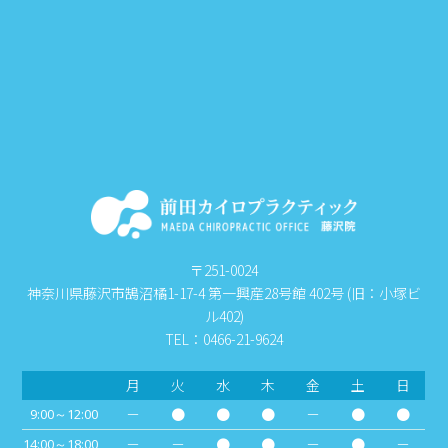
〒251-0024
神奈川県藤沢市鵠沼橘1-17-4 第一興産28号館 402号 (旧：小塚ビ
ル402)
TEL：0466-21-9624
月
火
水
木
金
土
日
－
●
●
●
－
●
●
9:00～12:00
－
－
●
●
－
●
－
14:00～18:00