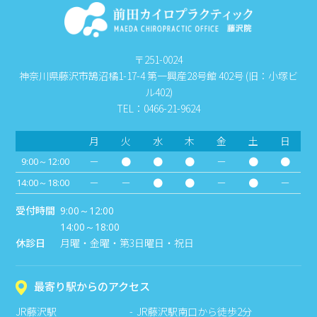
〒251-0024
神奈川県藤沢市鵠沼橘1-17-4 第一興産28号館 402号 (旧：小塚ビ
ル402)
TEL：0466-21-9624
月
火
水
木
金
土
日
－
●
●
●
－
●
●
9:00～12:00
－
－
●
●
－
●
－
14:00～18:00
受付時間
9:00～12:00
14:00～18:00
休診日
月曜・金曜・第3日曜日・祝日
最寄り駅からのアクセス
JR藤沢駅
JR藤沢駅南口から徒歩2分