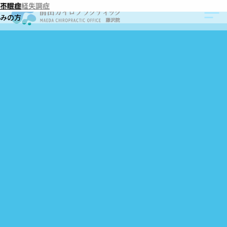
症例別アプローチカテゴリ:
アレルギー体質
頻繫な風邪
パニック障害
イライラ
不安感
ナルコレプシー
うつ病
自律神経失調症
不眠症
自律神経・ホルモンバランスの症状でお悩
みの方